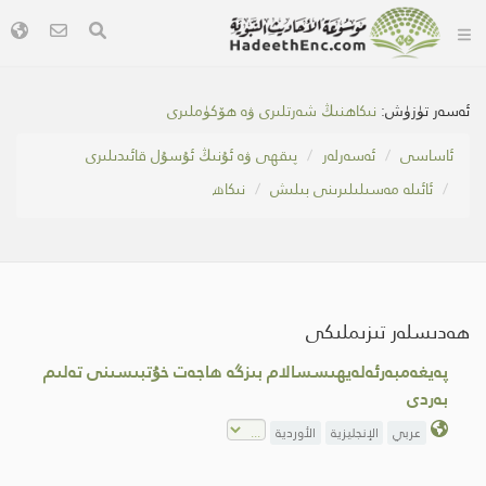
ئەسەر تۈزۈش:
نىكاھنىڭ شەرتلىرى ۋە ھۆكۈملىرى
ئاساسى
ئەسەرلەر
پىقھى ۋە ئۇنىڭ ئۇسۇل قائىدىلىرى
ئائىلە مەسىلىلىرىنى بىلىش
نىكاھ
ھەدىسلەر تىزىملىكى
پەيغەمبەرئەلەيھىسسالام بىزگە ھاجەت خۇتبىسىنى تەلىم
بەردى
عربي
الإنجليزية
الأوردية