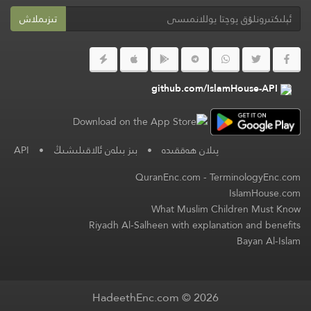
تىزىملاش
github.com/IslamHouse-API
پىلان ھەققىدە
•
بىز بىلەن ئالاقىلىشىڭ
•
API
QuranEnc.com
-
TerminologyEnc.com
IslamHouse.com
What Muslim Children Must Know
Riyadh Al-Salheen with explanation and benefits
Bayan Al-Islam
HadeethEnc.com © 2026