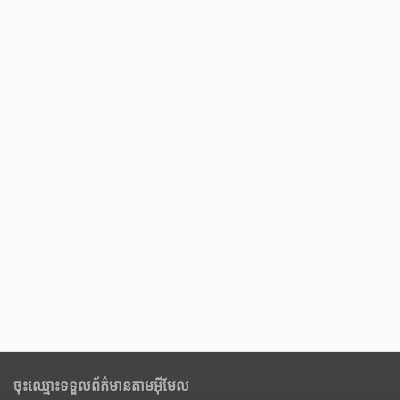
ចុះឈ្មោះទទួលព័ត៌មានតាមអ៊ីមែល