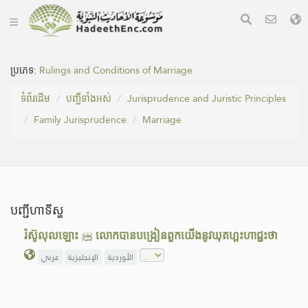
ប្រភេទ:
Rulings and Conditions of Marriage
ទំព័រ​ដេីម
បញ្ជីទាំងអស់
Jurisprudence and Juristic Principles
Family Jurisprudence
Marriage
បញ្ជីហាទីស្ហ
រ៉ស៊ូលុលឡោះ ﷺ លោកបានបង្រៀនពួកយើងនូវឃុតហ្ពះហាជ្ជះថា
الأوردية
الإنجليزية
عربي