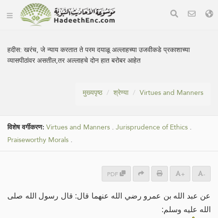
हदीस:
खरंच, जे न्याय करतात ते परम दयाळू अल्लाहच्या उजवीकडे प्रकाशाच्या
व्यासपीठांवर असतील,तर अल्लाहचे दोन हात बरोबर आहेत
मुख्यपृष्ठ
श्रेण्या
Virtues and Manners
विशेष वर्गीकरण:
Virtues and Manners
.
Jurisprudence of Ethics
.
Praiseworthy Morals
.
PDF
+
-
عن عبد الله بن عمرو رضي الله عنهما قال: قال رسول الله صلى
الله عليه وسلم: