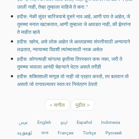
उरली नाही, तेव्हा तुम्हाला पाहिजे ते करा."
हदीस: नेकी सुंदर चारित्र्याचे दुसरे नाव आहे, आणी पाप ते आहेत, जे
तुमच्या मनात खटकतात, आणी तुम्हाला जे आवडत नाही, की ईतरांना
ते माहीत व्हावे
हदीस: खरेच, असे लोक आहेत जे अल्लाहच्या संपत्तीसाठी अन्यायाने
लढतात, न्यायाच्या दिवशी त्यांच्यासाठी नरक असेल
हदीस: कोणत्याही चांगल्या कृतीचा तिरस्कार करू नका, जरी ते
तुमच्या भावाला आनंदी चेहऱ्याने भेटत असले तरीही
हदीस: शक्तिशाली माणूस तो नाही जो प्रहार करतो, तर बलवान तो
असतो जो रागावल्यावर स्वतःवर नियंत्रण ठेवतो
< मागील
पुढील >
عربي
English
اردو
Español
Indonesia
ئۇيغۇرچە
বাংলা
Français
Türkçe
Русский