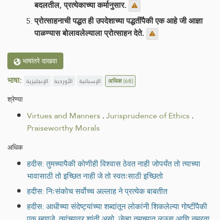
बदलतील, प्रत्येकाच्या कर्मानुसार.
प्रोत्साहनाची पद्धत ही उपदेशाच्या पद्धतींपैकी एक आहे जी आज्ञा
पाळण्यास बोलावलेल्याला प्रोत्साहन देते.
भाषांतरे दाखवा
भाषा:
الإنجليزية
الأوردية
الإسبانية
अधिक
(68)
श्रेण्या
Virtues and Manners
.
Jurisprudence of Ethics
.
Praiseworthy Morals
अधिक
हदीस: तुमच्यापैकी कोणीही विश्वास ठेवत नाही जोपर्यंत तो त्याच्या
भावासाठी तो इच्छित नाही जे तो स्वतःसाठी इच्छितो
हदीस: निःसंकोच सर्वोच्च अल्लाह ने प्रत्येक बाबतीत
हदीस: आधीच्या संदेष्ट्यांच्या शब्दांतून लोकांनी शिकलेल्या गोष्टींपैकी
एक म्हणजे, त्यांच्यावर शांती असो, जेव्हा तुमच्यात लज्जा आणि नम्रता