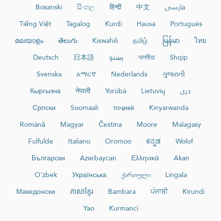
Bosanski
සිංහල
हिन्दी
中文
فارسی
Tiếng Việt
Tagalog
Kurdî
Hausa
Português
മലയാളം
తెలుగు
Kiswahili
தமிழ்
မြန်မာ
ไทย
Deutsch
日本語
پښتو
অসমীয়া
Shqip
Svenska
አማርኛ
Nederlands
ગુજરાતી
Кыргызча
नेपाली
Yorùbá
Lietuvių
دری
Српски
Soomaali
тоҷикӣ
Kinyarwanda
Română
Magyar
Čeština
Moore
Malagasy
Fulfulde
Italiano
Oromoo
ಕನ್ನಡ
Wolof
Български
Azərbaycan
Ελληνικά
Akan
O‘zbek
Українська
ქართული
Lingala
Македонски
ភាសាខ្មែរ
Bambara
ਪੰਜਾਬੀ
Kirundi
Yao
Kurmancî