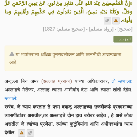
«إِنَّ الْمُقْسِطِينَ عِنْدَ اللهِ عَلَى مَنَابِرَ مِنْ نُورٍ، عَنْ يَمِينِ الرَّحْمَنِ عَزَّ
وَجَلَّ، وَكِلْتَا يَدَيْهِ يَمِينٌ، الَّذِينَ يَعْدِلُونَ فِي حُكْمِهِمْ وَأَهْلِيهِمْ وَمَا
.
وَلُوا»
] - [رواه مسلم] - [صحيح مسلم: 1827]
صحيح
[
المزيــد ...
या भाषांतराला अधिक पुनरावलोकन आणि छाननीची आवश्यकता
आहे.
अब्दुल्ला बिन अमर
(अल्लाह प्रसन्न)
यांच्या अधिकारावर,
तो म्हणाला:
अल्लाहचे मेसेंजर, अल्लाह त्याला आशीर्वाद देऊ आणि त्याला शांती देईल,
म्हणाले:
खरंच, जे न्याय करतात ते परम दयाळू अल्लाहच्या उजवीकडे प्रकाशाच्या
व्यासपीठांवर असतील,तर अल्लाहचे दोन हात बरोबर आहेत , हे असे लोक
असतील जे त्यांच्या प्रजेला, त्यांच्या कुटुंबियांना आणि अधीनस्थांना न्याय
देतील.