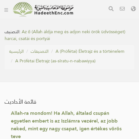
التصنيف:
Az ő (Allah áldja meg és adjon neki örök üdvösséget)
harcai, csatái és portyái
الرئيسية
التصنيفات
A (Prófétai) Életrajz és a történelem
A Prófétai Életrajz (as-sīratu-n-nabawiyya)
قائمة الأحاديث
Allah-ra mondom! Ha Allah, általad csupán
egyetlen embert is az Iszlámra vezérel, az jobb
neked, mint egy nagy csapat, igen értékes vörös
teve