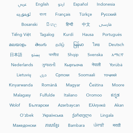
عربي
English
اردو
Español
Indonesia
ئۇيغۇرچە
বাংলা
Français
Türkçe
Русский
Bosanski
සිංහල
हिन्दी
中文
فارسی
Tiếng Việt
Tagalog
Kurdî
Hausa
Português
മലയാളം
తెలుగు
தமிழ்
မြန်မာ
ไทย
Deutsch
日本語
پښتو
অসমীয়া
Shqip
Svenska
አማርኛ
Nederlands
ગુજરાતી
Кыргызча
नेपाली
Yorùbá
Lietuvių
دری
Српски
Soomaali
тоҷикӣ
Kinyarwanda
Română
Magyar
Čeština
Moore
Malagasy
Fulfulde
Italiano
Oromoo
ಕನ್ನಡ
Wolof
Български
Azərbaycan
Ελληνικά
Akan
O‘zbek
Українська
ქართული
Lingala
Македонски
ភាសាខ្មែរ
Bambara
ਪੰਜਾਬੀ
मराठी