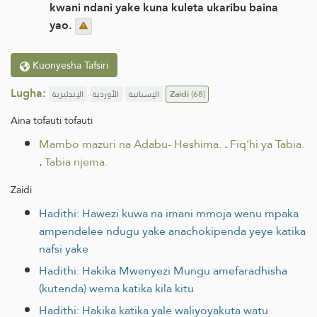
kwani ndani yake kuna kuleta ukaribu baina
yao.
Kuonyesha Tafsiri
Lugha:
الإنجليزية
الأوردية
الإسبانية
Zaidi
(68)
Aina tofauti tofauti
Mambo mazuri na Adabu- Heshima.
.
Fiq'hi ya Tabia.
.
Tabia njema.
Zaidi
Hadithi: Hawezi kuwa na imani mmoja wenu mpaka
ampendelee ndugu yake anachokipenda yeye katika
nafsi yake
Hadithi: Hakika Mwenyezi Mungu amefaradhisha
(kutenda) wema katika kila kitu
Hadithi: Hakika katika yale waliyoyakuta watu