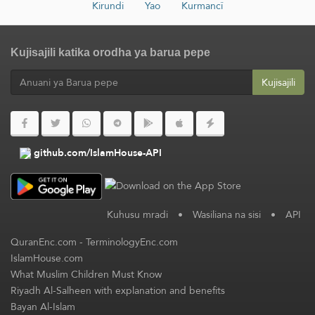
Kirundi
Yao
Kurmancî
Kujisajili katika orodha ya barua pepe
Kujisajili
github.com/IslamHouse-API
Kuhusu mradi
•
Wasiliana na sisi
•
API
QuranEnc.com
-
TerminologyEnc.com
IslamHouse.com
What Muslim Children Must Know
Riyadh Al-Salheen with explanation and benefits
Bayan Al-Islam