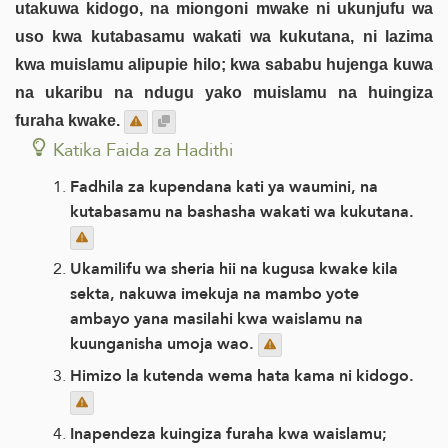
utakuwa kidogo, na miongoni mwake ni ukunjufu wa
uso kwa kutabasamu wakati wa kukutana, ni lazima
kwa muislamu alipupie hilo; kwa sababu hujenga kuwa
na ukaribu na ndugu yako muislamu na huingiza
furaha kwake.
Katika Faida za Hadithi
Fadhila za kupendana kati ya waumini, na
kutabasamu na bashasha wakati wa kukutana.
Ukamilifu wa sheria hii na kugusa kwake kila
sekta, nakuwa imekuja na mambo yote
ambayo yana masilahi kwa waislamu na
kuunganisha umoja wao.
Himizo la kutenda wema hata kama ni kidogo.
Inapendeza kuingiza furaha kwa waislamu;