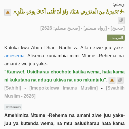
وسلم:
.
«لَا تَحْقِرَنَّ مِنَ الْمَعْرُوفِ شَيْئًا، وَلَوْ أَنْ تَلْقَى أَخَاكَ بِوَجْهٍ طَلْقٍ»
] - [رواه مسلم] - [صحيح مسلم: 2626]
صحيح
[
المزيــد ...
Kutoka kwa Abuu Dhari -Radhi za Allah ziwe juu yake-
amesema:
Alisema kuniambia mimi Mtume -Rehema na
amani ziwe juu yake-:
"Kamwe!, Usidharau chochote katika wema, hata kama
ni kukutana na ndugu ukiwa na uso mkunjufu"
.
[Sahihi]
- [Imepokelewa Imamu Muslim]
-
[Swahiih
Muslim - 2626]
Ufafanuzi
Amehimiza Mtume -Rehema na amani ziwe juu yake-
juu ya kutenda wema, na mtu asiudharau hata kama