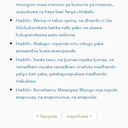
miongoni mwa maneno ya kiutume ya mwanzo,
usipokuwa na haya basi fanya ulitakalo
Hadithi: Wema ni tabia njema, na dhambi ni lile
lililokukereketa katika nafsi yako na ukawa
hukupendezwa watu walione
Hadithi: Atakapo mpenda mtu ndugu yake
amwambie kuwa anampenda.
Hadithi: Swala tano, na Ijumaa mpaka Ijumaa, na
ramadhani mpaka ramadhani vinafuta madhambi
yaliyo kati yake, yatakapoepukwa madhambi
makubwa.
Hadithi: Amrehemu Mwenyezi Mungu mja mpole
anapouza, na anaponunua, na anapodai
< Iliyopita
inayofuata >