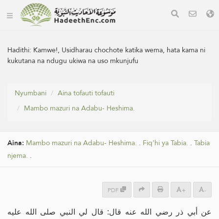
Hadithi:
Kamwe!, Usidharau chochote katika wema, hata kama ni
kukutana na ndugu ukiwa na uso mkunjufu
Nyumbani
Aina tofauti tofauti
Mambo mazuri na Adabu- Heshima.
Aina:
Mambo mazuri na Adabu- Heshima.
.
Fiq'hi ya Tabia.
.
Tabia
njema.
.
PDF
+
-
عن أبي ذر رضي الله عنه قال: قال لي النبي صلى الله عليه