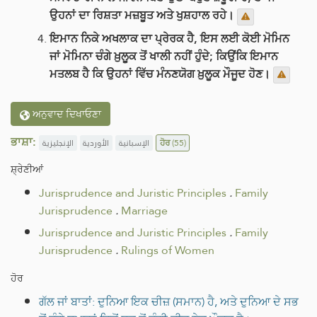
ਉਹਨਾਂ ਦਾ ਰਿਸ਼ਤਾ ਮਜ਼ਬੂਤ ਅਤੇ ਖੁਸ਼ਹਾਲ ਰਹੇ।
ਇਮਾਨ ਨਿਕੇ ਅਖਲਾਕ ਦਾ ਪ੍ਰੇਰਕ ਹੈ, ਇਸ ਲਈ ਕੋਈ ਮੋਮਿਨ
ਜਾਂ ਮੋਮਿਨਾ ਚੰਗੇ ਖ਼ੁਲੂਕ ਤੋਂ ਖਾਲੀ ਨਹੀਂ ਹੁੰਦੇ; ਕਿਉਂਕਿ ਇਮਾਨ
ਮਤਲਬ ਹੈ ਕਿ ਉਹਨਾਂ ਵਿੱਚ ਮੰਨਣਯੋਗ ਖ਼ੁਲੂਕ ਮੌਜੂਦ ਹੋਣ।
ਅਨੁਵਾਦ ਦਿਖਾਓਣਾ
ਭਾਸ਼ਾ:
الإنجليزية
الأوردية
الإسبانية
ਹੋਰ
(55)
ਸ਼੍ਰੇਣੀਆਂ
Jurisprudence and Juristic Principles
.
Family
Jurisprudence
.
Marriage
Jurisprudence and Juristic Principles
.
Family
Jurisprudence
.
Rulings of Women
ਹੋਰ
ਗੱਲ ਜਾਂ ਬਾਤਾਂ: ਦੁਨਿਆ ਇਕ ਚੀਜ਼ (ਸਮਾਨ) ਹੈ, ਅਤੇ ਦੁਨਿਆ ਦੇ ਸਭ