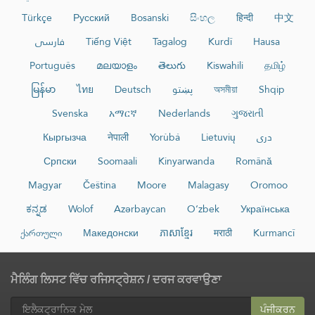
Türkçe
Русский
Bosanski
සිංහල
हिन्दी
中文
فارسی
Tiếng Việt
Tagalog
Kurdî
Hausa
Português
മലയാളം
తెలుగు
Kiswahili
தமிழ்
မြန်မာ
ไทย
Deutsch
پښتو
অসমীয়া
Shqip
Svenska
አማርኛ
Nederlands
ગુજરાતી
Кыргызча
नेपाली
Yorùbá
Lietuvių
دری
Српски
Soomaali
Kinyarwanda
Română
Magyar
Čeština
Moore
Malagasy
Oromoo
ಕನ್ನಡ
Wolof
Azərbaycan
O‘zbek
Українська
ქართული
Македонски
ភាសាខ្មែរ
मराठी
Kurmancî
ਮੈਲਿੰਗ ਲਿਸਟ ਵਿੱਚ ਰਜਿਸਟ੍ਰੇਸ਼ਨ / ਦਰਜ ਕਰਵਾਉਣਾ
ਪੰਜੀਕਰਨ