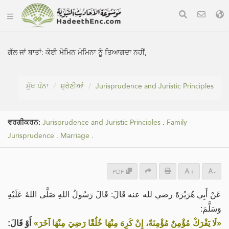
ਗੱਲ ਜਾਂ ਬਾਤਾਂ:
ਕੋਈ ਮੋਮਿਨ ਮੋਮਿਨਾ ਨੂੰ ਤਿਆਗਦਾ ਨਹੀਂ,
ਮੁੱਖ ਪੰਨਾ
ਸ਼੍ਰੇਣੀਆਂ
Jurisprudence and Juristic Principles
ਵਰਗੀਕਰਨ:
Jurisprudence and Juristic Principles
.
Family
Jurisprudence
.
Marriage
.
PDF
+
-
عَنْ أَبِي هُرَيْرَةَ رضي لله عنه قَالَ: قَالَ رَسُولُ اللهِ صَلَّى اللهُ عَلَيْهِ
وَسَلَّمَ:
«لَا يَفْرَكْ مُؤْمِنٌ مُؤْمِنَةً، إِنْ كَرِهَ مِنْهَا خُلُقًا رَضِيَ مِنْهَا آخَرَ»
أَوْ قَالَ: