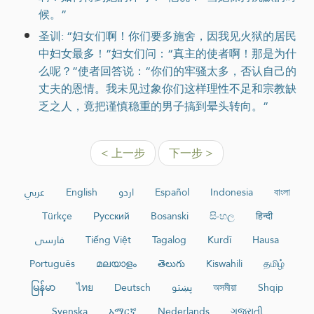
候。”
圣训: “妇女们啊！你们要多施舍，因我见火狱的居民
中妇女最多！”妇女们问：“真主的使者啊！那是为什
么呢？”使者回答说：“你们的牢骚太多，否认自己的
丈夫的恩情。我未见过象你们这样理性不足和宗教缺
乏之人，竟把谨慎稳重的男子搞到晕头转向。”
< 上一步
下一步 >
عربي
English
اردو
Español
Indonesia
বাংলা
Türkçe
Русский
Bosanski
සිංහල
हिन्दी
فارسی
Tiếng Việt
Tagalog
Kurdî
Hausa
Português
മലയാളം
తెలుగు
Kiswahili
தமிழ்
မြန်မာ
ไทย
Deutsch
پښتو
অসমীয়া
Shqip
Svenska
አማርኛ
Nederlands
ગુજરાતી