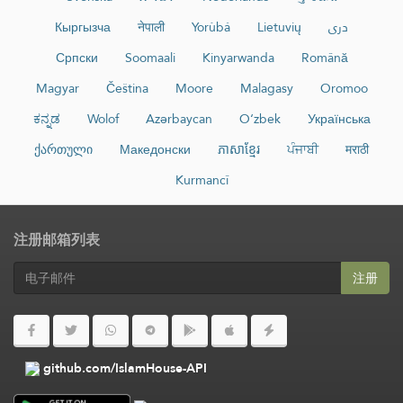
Кыргызча
नेपाली
Yorùbá
Lietuvių
دری
Српски
Soomaali
Kinyarwanda
Română
Magyar
Čeština
Moore
Malagasy
Oromoo
ಕನ್ನಡ
Wolof
Azərbaycan
O‘zbek
Українська
ქართული
Македонски
ភាសាខ្មែរ
ਪੰਜਾਬੀ
मराठी
Kurmancî
注册邮箱列表
注册
github.com/IslamHouse-API