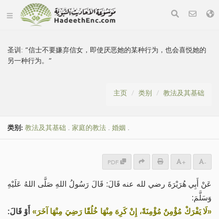
圣训:
“信士不要嫌弃信女，即使厌恶她的某种行为，也会喜悦她的
另一种行为。”
主页
类别
教法及其基础
类别:
教法及其基础
.
家庭的教法
.
婚姻
.
PDF
+
-
عَنْ أَبِي هُرَيْرَةَ رضي لله عنه قَالَ: قَالَ رَسُولُ اللهِ صَلَّى اللهُ عَلَيْهِ
وَسَلَّمَ:
«لَا يَفْرَكْ مُؤْمِنٌ مُؤْمِنَةً، إِنْ كَرِهَ مِنْهَا خُلُقًا رَضِيَ مِنْهَا آخَرَ»
أَوْ قَالَ: