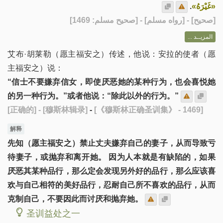
.
«غَيْرَهُ»
] - [رواه مسلم] - [صحيح مسلم: 1469]
صحيح
[
المزيــد ...
艾布·胡莱勒（愿主福安之）传述，他说：安拉的使者（愿
主福安之）说：
“信士不要嫌弃信女，即使厌恶她的某种行为，也会喜悦她
的另一种行为。”或者他说：“除此以外的行为。”
[正确的]
- [穆斯林辑录]
-
[《穆斯林正确圣训集》 - 1469]
解释
先知（愿主福安之）禁止丈夫嫌弃自己的妻子，从而导致亏
待妻子，或抛弃和离开她。 因为人本就是有缺陷的，如果
厌恶其某种品行，那么定会发现另外好的品行，那么应该喜
欢与自己相符的美好品行，忍耐自己所不喜欢的品行，从而
克制自己，不要因此而讨厌和抛弃她。
圣训益处之一