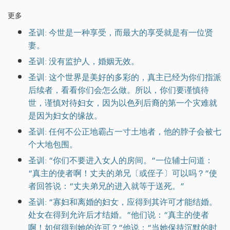
更多
圣训: 今世是一种享受，而最大的享受就是有一位贤
妻。
圣训: 没有监护人，婚姻无效。
圣训: 这个世界是美好的多彩的，真主已经为你们指派
后续者，看看你们会怎么做。所以，你们要谨慎待
世，谨慎对待妇女，因为以色列后裔的第一个灾难就
是因为妇女的缘故。
圣训: 任何不公正地霸占一寸土地者，他的脖子会被七
个大地包围。
圣训: “你们不要进入女人的房间。”一位辅士问道：
“真主的使者啊！丈夫的弟兄〔或侄子〕可以吗？”使
者回答说：“丈夫弟兄的进入就等于送死。”
圣训: “寡妇和离婚的妇女，应得到其许可才能结婚。
处女在得到允许后才结婚。”他们说：“真主的使者
啊！如何得到她的许可？”他说：“当她保持沉默的时