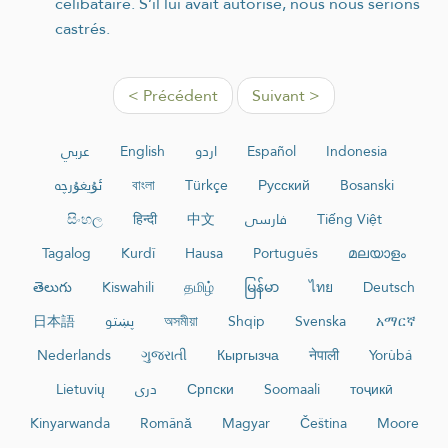
célibataire. S’il lui avait autorisé, nous nous serions
castrés.
< Précédent
Suivant >
عربي
English
اردو
Español
Indonesia
ئۇيغۇرچە
বাংলা
Türkçe
Русский
Bosanski
සිංහල
हिन्दी
中文
فارسی
Tiếng Việt
Tagalog
Kurdî
Hausa
Português
മലയാളം
తెలుగు
Kiswahili
தமிழ்
မြန်မာ
ไทย
Deutsch
日本語
پښتو
অসমীয়া
Shqip
Svenska
አማርኛ
Nederlands
ગુજરાતી
Кыргызча
नेपाली
Yorùbá
Lietuvių
دری
Српски
Soomaali
тоҷикӣ
Kinyarwanda
Română
Magyar
Čeština
Moore