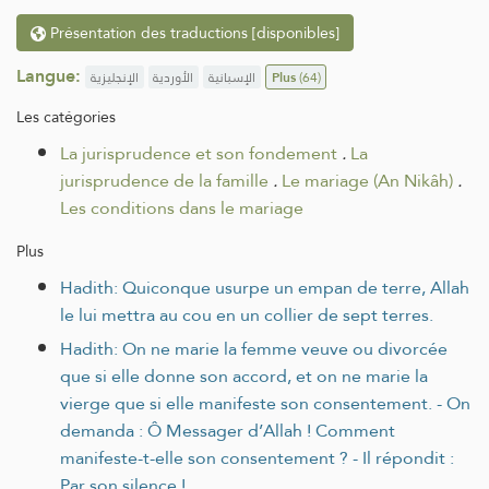
Présentation des traductions [disponibles]
Langue:
الإنجليزية
الأوردية
الإسبانية
Plus
(64)
Les catégories
La jurisprudence et son fondement
.
La
jurisprudence de la famille
.
Le mariage (An Nikâh)
.
Les conditions dans le mariage
Plus
Hadith: Quiconque usurpe un empan de terre, Allah
le lui mettra au cou en un collier de sept terres.
Hadith: On ne marie la femme veuve ou divorcée
que si elle donne son accord, et on ne marie la
vierge que si elle manifeste son consentement. - On
demanda : Ô Messager d’Allah ! Comment
manifeste-t-elle son consentement ? - Il répondit :
Par son silence !