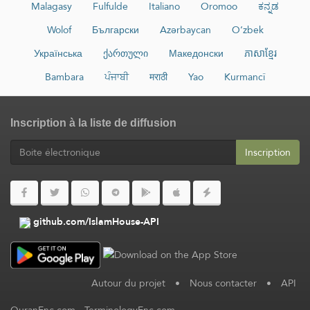
Malagasy
Fulfulde
Italiano
Oromoo
ಕನ್ನಡ
Wolof
Български
Azərbaycan
O‘zbek
Українська
ქართული
Македонски
ភាសាខ្មែរ
Bambara
ਪੰਜਾਬੀ
मराठी
Yao
Kurmancî
Inscription à la liste de diffusion
Inscription
github.com/IslamHouse-API
Autour du projet
•
Nous contacter
•
API
QuranEnc.com
-
TerminologyEnc.com