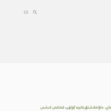
لماي، داۋاملاشتۇرغانچە ئۆلۈپ كەتكەن كىشى