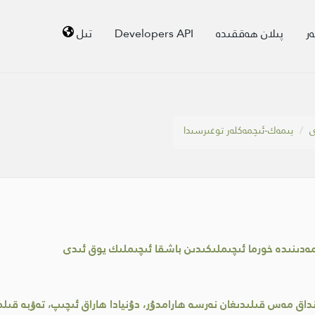
ر
پىلان ھەققىدە
Developers API
تىل
ى
يىمەك-ئىچمەكلەر توغىرسىدا
 مەدىنىدە خورما ئىچىملىكىدىن باشقا ئىچىملىك يوق ئىدى
داق مەس قىلىدىغان نەرسە ھارامدۇر، دۇنيادا ھاراق ئىچىپ، تەۋبە قى