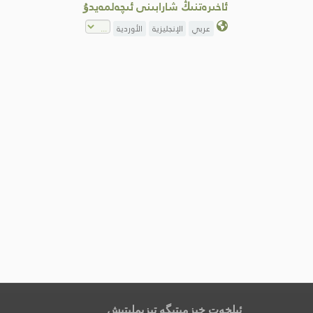
ئاخىرەتنىڭ شارابىنى ئىچەلمەيدۇ
عربي
الإنجليزية
الأوردية
ئېلخەت خىزمىتىگە تىزىملىتىش