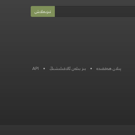
تىزىملاش
پىلان ھەققىدە
•
بىز بىلەن ئالاقىلىشىڭ
•
API