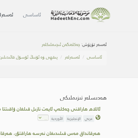
ئاساسى
ئەسەرلە
ئەسەر تۈزۈش:
چەكلەنگەن ئىچىملىكلەر
ئاساسى
ئەسەرلەر
پىقھى ۋە ئۇنىڭ ئۇسۇل قائىدىلىر
ھەدىسلەر تىزىملىكى
ئاللاھ ھاراقنى چەكلەپ ئايەت نازىل قىلغان ۋاقىتتا
عربي
الإنجليزية
الأوردية
ھەرقانداق مەس قىلىدىغان نەرسە ھاراقتۇر، ھەرقان