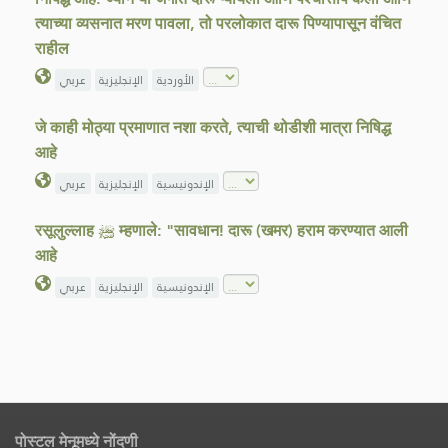
त्याच्या व्यसनात मरण पावला, तो परलोकात दारू पिण्यापासून वंचित
राहील
الأوردية
الإنجليزية
عربي
जे काही मोठ्या प्रमाणात नशा करते, त्याची थोडीशी मात्रा निषिद्ध
आहे
الإندونيسية
الإنجليزية
عربي
रसूलुल्लाह ﷺ म्हणाले: "सावधान! दारू (खमर) हराम करण्यात आली
आहे
الإندونيسية
الإنجليزية
عربي
पोस्टल मेनूमध्ये नोंदणी