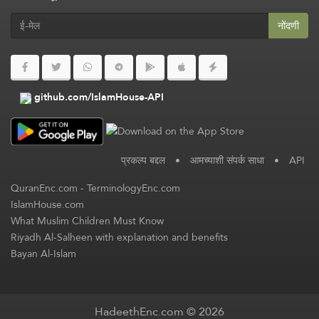
नोंदणी
github.com/IslamHouse-API
प्रकल्प बद्दल
•
आमच्याशी संपर्क साधा
•
API
QuranEnc.com
-
TerminologyEnc.com
IslamHouse.com
What Muslim Children Must Know
Riyadh Al-Salheen with explanation and benefits
Bayan Al-Islam
HadeethEnc.com © 2026