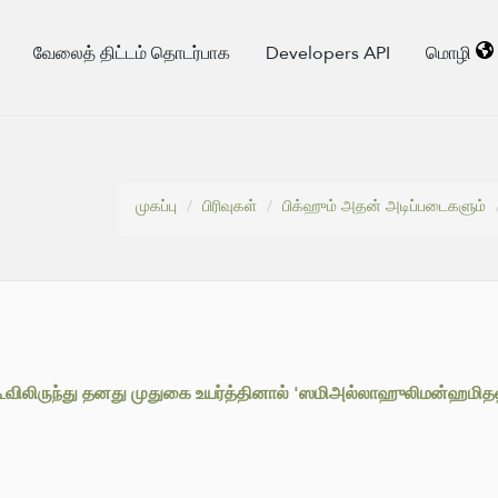
வேலைத் திட்டம் தொடர்பாக
Developers API
மொழி
முகப்பு
பிரிவுகள்
பிக்ஹும் அதன் அடிப்படைகளும்
ிலிருந்து தனது முதுகை உயர்த்தினால் 'ஸமிஅல்லாஹுலிமன்ஹமிதஹ்