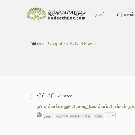
முகப்பு
பிரிவுகள்
பிரிவுகள்:
Obligatory Acts of Prayer
ஹதீஸ் அட்டவணை
நபி ஸல்லல்லாஹு அலைஹிவஸல்லம் அவர்கள் ருகூவ
عربي
ஆங்கில மொழிபெயர்ப்பு
உருது