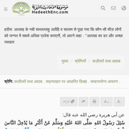
हदीस:
अल्लाह के नबी सल्लल्लाहु अलैहि व सल्लम से पूछा गया कि कौन-सी चीज़ लोगों
को जन्नत में सबसे अधिक प्रवेश कराएगी, तो आपने कहा : “अल्लाह का डर और अच्छा
व्यवहार
मुख्य
श्रेणियाँ
फ़ज़ीलतें तथा आदाब
श्रेणि:
फ़ज़ीलतें तथा आदाब
.
सद्व्यवहार पर आधारित फ़िक़्ह
.
सरहनायोग्य आचरण
.
PDF
+
-
عن أبي هريرة رضي الله عنه قال:
سُئِلَ رَسُولُ اللهِ صَلَّى اللهُ عَلَيْهِ وَسَلَّمَ عَنْ أَكْثَرِ مَا يُدْخِلُ النَّاسَ