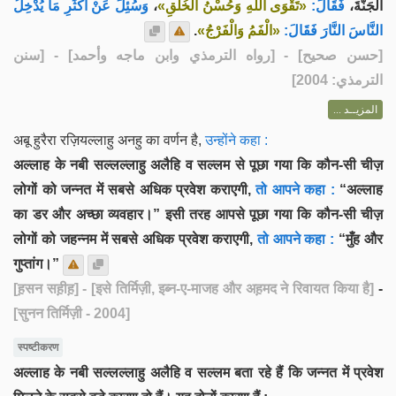
وَسُئِلَ عَنْ أَكْثَرِ مَا يُدْخِلُ
،
«تَقْوَى اللهِ وَحُسْنُ الْخُلُقِ»
فَقَالَ:
الْجَنَّةَ،
.
«الْفَمُ وَالْفَرْجُ»
النَّاسَ النَّارَ فَقَالَ:
] - [رواه الترمذي وابن ماجه وأحمد] - [سنن
حسن صحيح
[
الترمذي: 2004]
المزيــد ...
अबू हुरैरा रज़ियल्लाहु अनहु का वर्णन है,
उन्होंने कहा :
अल्लाह के नबी सल्लल्लाहु अलैहि व सल्लम से पूछा गया कि कौन-सी चीज़
लोगों को जन्नत में सबसे अधिक प्रवेश कराएगी,
तो आपने कहा :
“अल्लाह
का डर और अच्छा व्यवहार।” इसी तरह आपसे पूछा गया कि कौन-सी चीज़
लोगों को जहन्नम में सबसे अधिक प्रवेश कराएगी,
तो आपने कहा :
“मुँह और
गुप्तांग।”
[ह़सन सह़ीह़]
- [इसे तिर्मिज़ी, इब्न-ए-माजह और अह़मद ने रिवायत किया है]
-
[सुनन तिर्मिज़ी - 2004]
स्पष्टीकरण
अल्लाह के नबी सल्लल्लाहु अलैहि व सल्लम बता रहे हैं कि जन्नत में प्रवेश