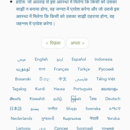
हदीस: जो अल्लाह से इस अवस्था में मिलेगा कि किसी को उसका
साझी न बनाया होगा, वह जन्नत में प्रवेश करेगा और जो उससे इस
अवस्था में मिलेगा कि किसी को उसका साझी ठहराया होगा, वह
जहन्नम में प्रवेश करेगा।
< पिछला
अगला >
عربي
English
اردو
Español
Indonesia
ئۇيغۇرچە
বাংলা
Français
Türkçe
Русский
Bosanski
සිංහල
中文
فارسی
Tiếng Việt
Tagalog
Kurdî
Hausa
Português
മലയാളം
తెలుగు
Kiswahili
தமிழ்
မြန်မာ
ไทย
Deutsch
日本語
پښتو
অসমীয়া
Shqip
Svenska
አማርኛ
Nederlands
ગુજરાતી
Кыргызча
नेपाली
Yorùbá
Lietuvių
دری
Српски
Soomaali
тоҷикӣ