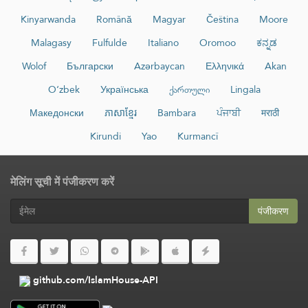
Kinyarwanda
Română
Magyar
Čeština
Moore
Malagasy
Fulfulde
Italiano
Oromoo
ಕನ್ನಡ
Wolof
Български
Azərbaycan
Ελληνικά
Akan
O‘zbek
Українська
ქართული
Lingala
Македонски
ភាសាខ្មែរ
Bambara
ਪੰਜਾਬੀ
मराठी
Kirundi
Yao
Kurmancî
मेलिंग सूची में पंजीकरण करें
पंजीकरण
github.com/IslamHouse-API