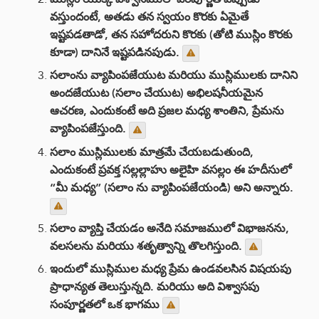
వస్తుందంటే, అతడు తన స్వయం కొరకు ఏమైతే
ఇష్టపడతాడో, తన సహోదరుని కొరకు (తోటి ముస్లిం కొరకు
కూడా) దానినే ఇష్టపడినపుడు.
సలాంను వ్యాపింపజేయుట మరియు ముస్లిములకు దానిని
అందజేయుట (సలాం చేయుట) అభిలషనీయమైన
ఆచరణ, ఎందుకంటే అది ప్రజల మధ్య శాంతిని, ప్రేమను
వ్యాపింపజేస్తుంది.
సలాం ముస్లిములకు మాత్రమే చేయబడుతుంది,
ఎందుకంటే ప్రవక్త సల్లల్లాహు అలైహి వసల్లం ఈ హదీసులో
“మీ మధ్య” (సలాం ను వ్యాపింపజేయండి) అని అన్నారు.
సలాం వ్యాప్తి చేయడం అనేది సమాజములో విభాజనను,
వలసలను మరియు శతృత్వాన్ని తొలగిస్తుంది.
ఇందులో ముస్లిముల మధ్య ప్రేమ ఉండవలసిన విషయపు
ప్రాధాన్యత తెలుస్తున్నది. మరియు అది విశ్వాసపు
సంపూర్ణతలో ఒక భాగము