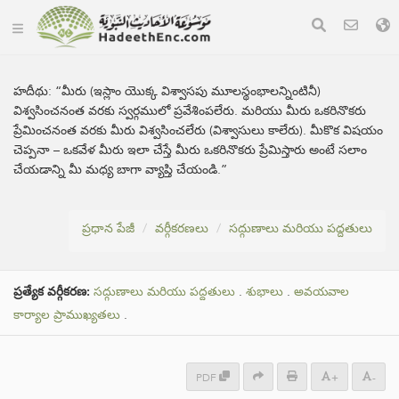
హదీథు:
“మీరు (ఇస్లాం యొక్క విశ్వాసపు మూలస్థంభాలన్నింటినీ)
విశ్వసించనంత వరకు స్వర్గములో ప్రవేశింపలేరు. మరియు మీరు ఒకరినొకరు
ప్రేమించనంత వరకు మీరు విశ్వసించలేరు (విశ్వాసులు కాలేరు). మీకొక విషయం
చెప్పనా – ఒకవేళ మీరు ఇలా చేస్తే మీరు ఒకరినొకరు ప్రేమిస్తారు అంటే సలాం
చేయడాన్ని మీ మధ్య బాగా వ్యాప్తి చేయండి.”
ప్రధాన పేజీ
వర్గీకరణలు
సద్గుణాలు మరియు పద్దతులు
ప్రత్యేక వర్గీకరణ:
సద్గుణాలు మరియు పద్దతులు
.
శుభాలు
.
అవయవాల
కార్యాల ప్రాముఖ్యతలు
.
PDF
+
-