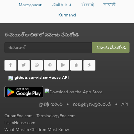
Македонски
ភាសាខ្មែរ
ਪੰਜਾਬੀ
मराठी
Kurmancî
ఈమెయిల్ జాబితాలో నమోదు చేసుకోండి
నమోదు చేసుకోండి
github.com/IslamHouse-API
ప్రాజెక్ట్ గురించి
•
మమ్మల్ని సంప్రదించండి
•
API
QuranEnc.com
-
TerminologyEnc.com
IslamHouse.com
What Muslim Children Must Know