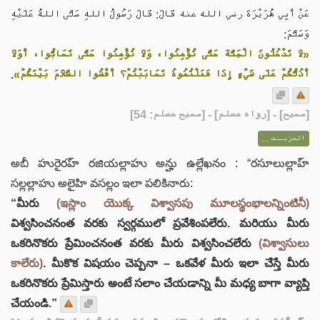
عَنْ أَبِي هُرَيْرَةَ رضي الله عنه قَالَ: قَالَ رَسُولُ اللهِ صَلَّى اللهُ عَلَيْهِ
وَسَلَّمَ:
«لَا تَدْخُلُونَ الْجَنَّةَ حَتَّى تُؤْمِنُوا، وَلَا تُؤْمِنُوا حَتَّى تَحَابُّوا، أَوَلَا
.
أَدُلُّكُمْ عَلَى شَيْءٍ إِذَا فَعَلْتُمُوهُ تَحَابَبْتُمْ؟ أَفْشُوا السَّلَامَ بَيْنَكُمْ»
] - [رواه مسلم] - [صحيح مسلم: 54]
صحيح
[
المزيــد ...
అబీ హురైరహ్ రజియల్లాహు అన్హు ఉల్లేఖనం : “రసూలుల్లాహ్
సల్లల్లాహు అలైహి వసల్లం ఇలా పలికినారు:
“మీరు
(ఇస్లాం యొక్క విశ్వాసపు మూలస్థంభాలన్నింటినీ)
విశ్వసించనంత వరకు స్వర్గములో ప్రవేశింపలేరు. మరియు మీరు
ఒకరినొకరు ప్రేమించనంత వరకు మీరు విశ్వసించలేరు
(విశ్వాసులు
కాలేరు)
. మీకొక విషయం చెప్పనా – ఒకవేళ మీరు ఇలా చేస్తే మీరు
ఒకరినొకరు ప్రేమిస్తారు అంటే సలాం చేయడాన్ని మీ మధ్య బాగా వ్యాప్తి
చేయండి.”