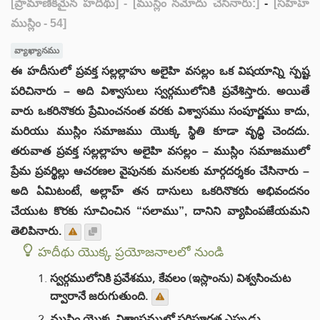
[ప్రామాణికమైన హదీథు]
- [ముస్లిం నమోదు చేసినారు:]
-
[సహీహ్
ముస్లిం - 54]
వ్యాఖ్యానము
ఈ హదీసులో ప్రవక్త సల్లల్లాహు అలైహి వసల్లం ఒక విషయాన్ని స్పష్ట
పరిచినారు – అది విశ్వాసులు స్వర్గములోనికి ప్రవేశిస్తారు. అయితే
వారు ఒకరినొకరు ప్రేమించనంత వరకు విశ్వాసము సంపూర్ణము కాదు,
మరియు ముస్లిం సమాజము యొక్క స్థితి కూడా వృధ్ధి చెందదు.
తరువాత ప్రవక్త సల్లల్లాహు అలైహి వసల్లం – ముస్లిం సమాజములో
ప్రేమ ప్రవర్థిల్లు ఆచరణల వైపునకు మనలకు మార్గదర్శకం చేసినారు –
అది ఏమిటంటే, అల్లాహ్ తన దాసులు ఒకరినొకరు అభివందనం
చేయుట కొరకు సూచించిన “సలాము”, దానిని వ్యాపింపజేయమని
తెలిపినారు.
హదీథు యొక్క ప్రయోజనాలలో నుండి
స్వర్గములోనికి ప్రవేశము, కేవలం (ఇస్లాంను) విశ్వసించుట
ద్వారానే జరుగుతుంది.
ముస్లిం యొక్క విశ్వాసములో పరిపూర్ణత ఎప్పుడు