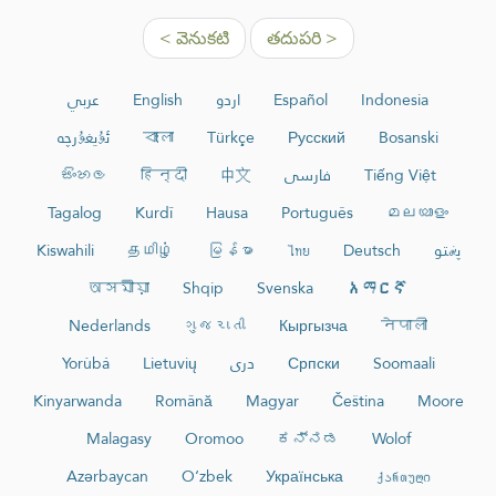
< వెనుకటి
తదుపరి >
عربي
English
اردو
Español
Indonesia
ئۇيغۇرچە
বাংলা
Türkçe
Русский
Bosanski
සිංහල
हिन्दी
中文
فارسی
Tiếng Việt
Tagalog
Kurdî
Hausa
Português
മലയാളം
Kiswahili
தமிழ்
မြန်မာ
ไทย
Deutsch
پښتو
অসমীয়া
Shqip
Svenska
አማርኛ
Nederlands
ગુજરાતી
Кыргызча
नेपाली
Yorùbá
Lietuvių
دری
Српски
Soomaali
Kinyarwanda
Română
Magyar
Čeština
Moore
Malagasy
Oromoo
ಕನ್ನಡ
Wolof
Azərbaycan
O‘zbek
Українська
ქართული