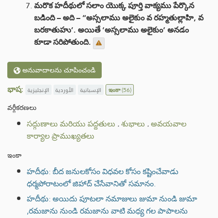
మరొక హదీథులో సలాం యొక్క పూర్తి వాక్యము పేర్కొన
బడింది – అది – “అస్సలాము అలైకుం వ రహ్మతుల్లాహి, వ
బరకాతుహు’. అయితే ‘అస్సలాము అలైకుం’ అనడం
కూడా సరిపోతుంది.
అనువాదాలను చూపించండి
భాష:
الإنجليزية
الأوردية
الإسبانية
ఇంకా
(56)
వర్గీకరణలు
సద్గుణాలు మరియు పద్దతులు
.
శుభాలు
.
అవయవాల
కార్యాల ప్రాముఖ్యతలు
ఇంకా
హదీథు: బీద జనులకోసం విధవల కోసం కష్టించేవాడు
ధర్మపోరాటంలో జిహాద్ చేసేవానితో సమానం.
హదీథు: అయిదు పూటలా నమాజులు జుమా నుండి జుమా
,రమజాను నుండి రమజాను వాటి మధ్య గల పాపాలను