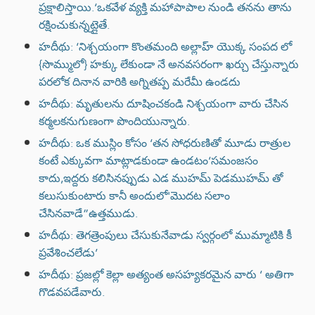
ప్రక్షాలిస్తాయి.‘ఒకవేళ వ్యక్తి మహాపాపాల నుండి తనను తాను
రక్షించుకున్నట్లైతే.
హదీథు: ‘నిశ్చయంగా కొంతమంది అల్లాహ్ యొక్క సంపద లో
{సొమ్ములో} హక్కు లేకుండా నే అనవసరంగా ఖర్చు చేస్తున్నారు
పరలోక దినాన వారికి అగ్నితప్ప మరేమీ ఉండదు
హదీథు: మృతులను దూషించకండి నిశ్చయంగా వారు చేసిన
కర్మలకనుగుణంగా పొందియున్నారు.
హదీథు: ఒక ముస్లిం కోసం ‘తన సోధరుణితో మూడు రాత్రుల
కంటే ఎక్కువగా మాట్లాడకుండా ఉండటం‘సమంజసం
కాదు,ఇద్దరు కలిసినప్పుడు ఎడ ముహమ్ పెడముహమ్ తో
కలుసుకుంటారు కానీ అందులో'మొదట సలాం
చేసినవాడే”ఉత్తముడు.
హదీథు: తెగత్రెంపులు చేసుకునేవాడు స్వర్గంలో ముమ్మాటికి కీ
ప్రవేశించలేడు’
హదీథు: ప్రజల్లో కెల్లా అత్యంత అసహ్యకరమైన వారు ‘ అతిగా
గొడవపడేవారు.