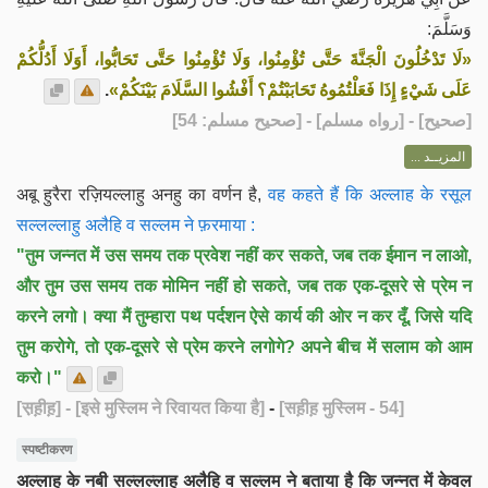
وَسَلَّمَ:
«لَا تَدْخُلُونَ الْجَنَّةَ حَتَّى تُؤْمِنُوا، وَلَا تُؤْمِنُوا حَتَّى تَحَابُّوا، أَوَلَا أَدُلُّكُمْ
.
عَلَى شَيْءٍ إِذَا فَعَلْتُمُوهُ تَحَابَبْتُمْ؟ أَفْشُوا السَّلَامَ بَيْنَكُمْ»
] - [رواه مسلم] - [صحيح مسلم: 54]
صحيح
[
المزيــد ...
अबू हुरैरा रज़ियल्लाहु अनहु का वर्णन है,
वह कहते हैं कि अल्लाह के रसूल
सल्लल्लाहु अलैहि व सल्लम ने फ़रमाया :
"तुम जन्नत में उस समय तक प्रवेश नहीं कर सकते, जब तक ईमान न लाओ,
और तुम उस समय तक मोमिन नहीं हो सकते, जब तक एक-दूसरे से प्रेम न
करने लगो। क्या मैं तुम्हारा पथ पर्दशन ऐसे कार्य की ओर न कर दूँ, जिसे यदि
तुम करोगे, तो एक-दूसरे से प्रेम करने लगोगे? अपने बीच में सलाम को आम
करो।"
[स़ह़ीह़]
- [इसे मुस्लिम ने रिवायत किया है]
-
[सह़ीह़ मुस्लिम - 54]
स्पष्टीकरण
अल्लाह के नबी सल्लल्लाहु अलैहि व सल्लम ने बताया है कि जन्नत में केवल