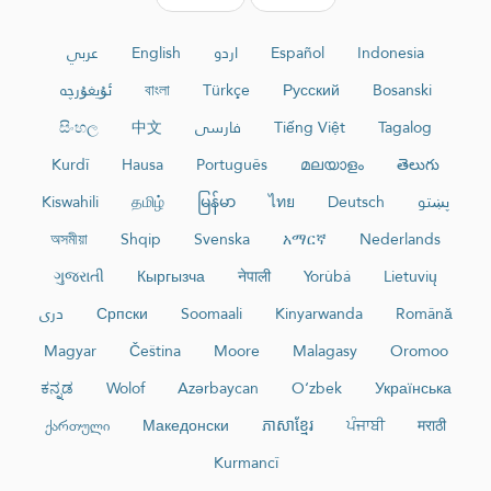
عربي
English
اردو
Español
Indonesia
ئۇيغۇرچە
বাংলা
Türkçe
Русский
Bosanski
සිංහල
中文
فارسی
Tiếng Việt
Tagalog
Kurdî
Hausa
Português
മലയാളം
తెలుగు
Kiswahili
தமிழ்
မြန်မာ
ไทย
Deutsch
پښتو
অসমীয়া
Shqip
Svenska
አማርኛ
Nederlands
ગુજરાતી
Кыргызча
नेपाली
Yorùbá
Lietuvių
دری
Српски
Soomaali
Kinyarwanda
Română
Magyar
Čeština
Moore
Malagasy
Oromoo
ಕನ್ನಡ
Wolof
Azərbaycan
O‘zbek
Українська
ქართული
Македонски
ភាសាខ្មែរ
ਪੰਜਾਬੀ
मराठी
Kurmancî