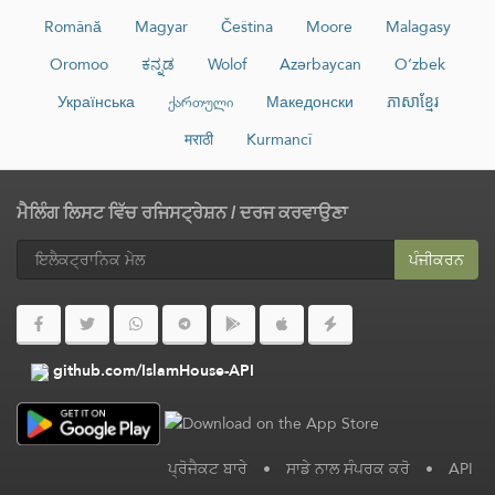
Română
Magyar
Čeština
Moore
Malagasy
Oromoo
ಕನ್ನಡ
Wolof
Azərbaycan
O‘zbek
Українська
ქართული
Македонски
ភាសាខ្មែរ
मराठी
Kurmancî
ਮੈਲਿੰਗ ਲਿਸਟ ਵਿੱਚ ਰਜਿਸਟ੍ਰੇਸ਼ਨ / ਦਰਜ ਕਰਵਾਉਣਾ
ਪੰਜੀਕਰਨ
github.com/IslamHouse-API
ਪ੍ਰੋਜੈਕਟ ਬਾਰੇ
•
ਸਾਡੇ ਨਾਲ ਸੰਪਰਕ ਕਰੋ
•
API