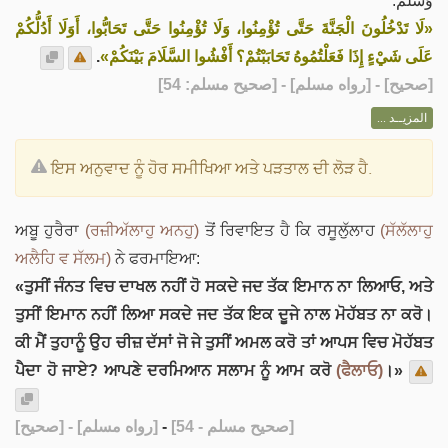
وَسَلَّمَ:
«لَا تَدْخُلُونَ الْجَنَّةَ حَتَّى تُؤْمِنُوا، وَلَا تُؤْمِنُوا حَتَّى تَحَابُّوا، أَوَلَا أَدُلُّكُمْ
.
عَلَى شَيْءٍ إِذَا فَعَلْتُمُوهُ تَحَابَبْتُمْ؟ أَفْشُوا السَّلَامَ بَيْنَكُمْ»
] - [رواه مسلم] - [صحيح مسلم: 54]
صحيح
[
المزيــد ...
ਇਸ ਅਨੁਵਾਦ ਨੂੰ ਹੋਰ ਸਮੀਖਿਆ ਅਤੇ ਪੜਤਾਲ ਦੀ ਲੋੜ ਹੈ.
ਅਬੂ ਹੁਰੈਰਾ
(ਰਜ਼ੀਅੱਲਾਹੁ ਅਨਹੁ)
ਤੋਂ ਰਿਵਾਇਤ ਹੈ ਕਿ ਰਸੂਲੁੱਲਾਹ
(ਸੱਲੱਲਾਹੁ
ਅਲੈਹਿ ਵ ਸੱਲਮ)
ਨੇ ਫਰਮਾਇਆ:
«ਤੁਸੀਂ ਜੰਨਤ ਵਿਚ ਦਾਖਲ ਨਹੀਂ ਹੋ ਸਕਦੇ ਜਦ ਤੱਕ ਇਮਾਨ ਨਾ ਲਿਆਓ, ਅਤੇ
ਤੁਸੀਂ ਇਮਾਨ ਨਹੀਂ ਲਿਆ ਸਕਦੇ ਜਦ ਤੱਕ ਇਕ ਦੂਜੇ ਨਾਲ ਮੋਹੱਬਤ ਨਾ ਕਰੋ।
ਕੀ ਮੈਂ ਤੁਹਾਨੂੰ ਉਹ ਚੀਜ਼ ਦੱਸਾਂ ਜੋ ਜੇ ਤੁਸੀਂ ਅਮਲ ਕਰੋ ਤਾਂ ਆਪਸ ਵਿਚ ਮੋਹੱਬਤ
ਪੈਦਾ ਹੋ ਜਾਏ? ਆਪਣੇ ਦਰਮਿਆਨ ਸਲਾਮ ਨੂੰ ਆਮ ਕਰੋ
(ਫੈਲਾਓ)
।»
[صحيح]
- [رواه مسلم]
-
[صحيح مسلم - 54]