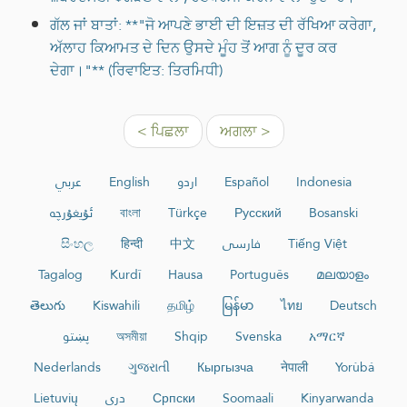
ਗੱਲ ਜਾਂ ਬਾਤਾਂ: **"ਜੋ ਆਪਣੇ ਭਾਈ ਦੀ ਇਜ਼ਤ ਦੀ ਰੱਖਿਆ ਕਰੇਗਾ,
ਅੱਲਾਹ ਕਿਆਮਤ ਦੇ ਦਿਨ ਉਸਦੇ ਮੂੰਹ ਤੋਂ ਆਗ ਨੂੰ ਦੂਰ ਕਰ
ਦੇਗਾ।"** (ਰਿਵਾਇਤ: ਤਿਰਮਿਧੀ)
< ਪਿਛਲਾ
ਅਗਲਾ >
عربي
English
اردو
Español
Indonesia
ئۇيغۇرچە
বাংলা
Türkçe
Русский
Bosanski
සිංහල
हिन्दी
中文
فارسی
Tiếng Việt
Tagalog
Kurdî
Hausa
Português
മലയാളം
తెలుగు
Kiswahili
தமிழ்
မြန်မာ
ไทย
Deutsch
پښتو
অসমীয়া
Shqip
Svenska
አማርኛ
Nederlands
ગુજરાતી
Кыргызча
नेपाली
Yorùbá
Lietuvių
دری
Српски
Soomaali
Kinyarwanda