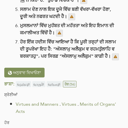
ﷺ ਨੇ ਕਿਹਾ ਹੈ: "ਤੁਹਾਡੇ ਵਿਚਕਾਰ"।
ਸਲਾਮ ਦੇਣ ਨਾਲ ਇਕ ਦੂਜੇ ਵਿੱਚ ਬਣੀ ਵੱਖਰਾ-ਵੱਖਰਾ ਹੋਣਾ,
ਦੂਰੀ ਅਤੇ ਨਫਰਤ ਘਟਦੀ ਹੈ।
ਮੁਸਲਮਾਨਾਂ ਵਿੱਚ ਮੁਹੱਬਤ ਦੀ ਮਹੱਤਤਾ ਅਤੇ ਇਹ ਇਮਾਨ ਦੀ
ਕਮਾਲੀਅਤ ਵਿੱਚੋਂ ਹੈ।
ਹੋਰ ਇੱਕ ਹਦੀਸ ਵਿੱਚ ਆਇਆ ਹੈ ਕਿ ਪੂਰੀ ਤਰ੍ਹਾਂ ਦੀ ਸਲਾਮ
ਦੀ ਰੂਪਰੇਖਾ ਇਹ ਹੈ: "ਅੱਸਲਾਮੁ ਅਲੈਕੁਮ ਵ ਰਹਮਤੁੱਲਾਹਿ ਵ
ਬਰਕਾਤਹੁ"، ਪਰ ਸਿਰਫ਼ "ਅੱਸਲਾਮੁ ਅਲੈਕੁਮ" ਕਾਫ਼ੀ ਹੈ।
ਅਨੁਵਾਦ ਦਿਖਾਓਣਾ
ਭਾਸ਼ਾ:
الإنجليزية
الأوردية
الإسبانية
ਹੋਰ
(56)
ਸ਼੍ਰੇਣੀਆਂ
Virtues and Manners
.
Virtues
.
Merits of Organs'
Acts
ਹੋਰ