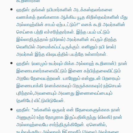
கூறினார்கள்
ஹதீஸ்: தங்கள் நபிமார்களின் அடக்கஸ்தலங்களை
வணக்கத் தலங்களாக ஆக்கிய யூத கிறிஸ்தவர்களின் மீது
அல்லாஹ்வின் சாபம் ஏற்படட்டும்!'' எனக் கூறி அவர்களின்
செய்கை பற்றி எச்சரித்தார்கள். இந்த பயம் மட்டும்
இல்லாதிருந்தால் நபி(ஸல்) அவர்களின் கப்ரும் திறந்த
வெளியில் அமைக்கப்பட்டிருக்கும். எனினும் நபி (ஸல்)
அவர்கள் இந்த விஷயத்தில் பயந்தே உள்ளார்கள்.
ஹதீஸ்: (வளமும் உயர்வும் மிக்க அல்லாஹ் கூறினான்): நான்
இணையாளர்களைவிட்டும் இணை கற்பித்தலைவிட்டும்
அறவே தேவையற்றவன். யாரேனும் என்னுடன் பிறரையும்
இணையாக்கி (எனக்காகவும் பிறருக்காகவும்) நற்செயல்
புரிந்தால்,அவனையும் அவனது இணைவைப்பையும்
(தனியே) விட்டுவிடுவேன்.
ஹதீஸ்: "உங்களில் ஒருவர் என் (தேவைகளுக்காக நான்
அணுகும்) உற்ற தோழராக இருப்பதிலிருந்து (விலகி) நான்
அல்லாஹ்வையே சார்ந்திருக்கிறேன். ஏனெனில்,
உயர்வுக்குரிய அல்லாஹ் இப்ராஹீம் (அலை) அவர்களை