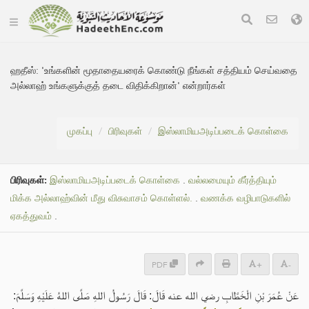
ஹதீஸ்:
'உங்களின் மூதாதையரைக் கொண்டு நீங்கள் சத்தியம் செய்வதை
அல்லாஹ் உங்களுக்குத் தடை விதிக்கிறான்' என்றார்கள்
முகப்பு
பிரிவுகள்
இஸ்லாமியஅடிப்படைக் கொள்கை
பிரிவுகள்:
இஸ்லாமியஅடிப்படைக் கொள்கை
.
வல்லமையும் கீர்த்தியும்
மிக்க அல்லாஹ்வின் மீது விசுவாசம் கொள்ளல்.
.
வணக்க வழிபாடுகளில்
ஏகத்துவம்
.
PDF
+
-
عَنْ عُمَرَ بْنِ الْخَطَّابِ رضي الله عنه قَالَ: قَالَ رَسُولُ اللهِ صَلَّى اللهُ عَلَيْهِ وَسَلَّمَ: