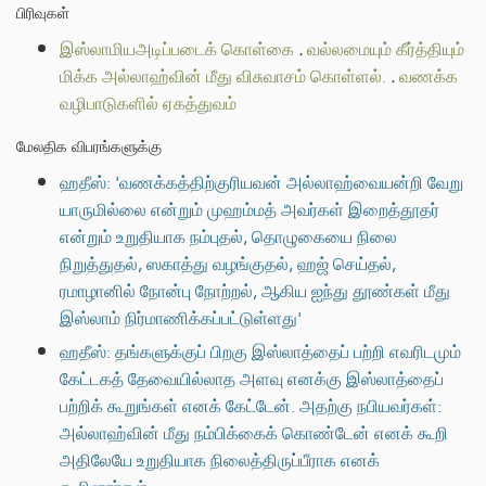
பிரிவுகள்
இஸ்லாமியஅடிப்படைக் கொள்கை
.
வல்லமையும் கீர்த்தியும்
மிக்க அல்லாஹ்வின் மீது விசுவாசம் கொள்ளல்.
.
வணக்க
வழிபாடுகளில் ஏகத்துவம்
மேலதிக விபரங்களுக்கு
ஹதீஸ்: 'வணக்கத்திற்குரியவன் அல்லாஹ்வையன்றி வேறு
யாருமில்லை என்றும் முஹம்மத் அவர்கள் இறைத்தூதர்
என்றும் உறுதியாக நம்புதல், தொழுகையை நிலை
நிறுத்துதல், ஸகாத்து வழங்குதல், ஹஜ் செய்தல்,
ரமாழானில் நோன்பு நோற்றல், ஆகிய ஐந்து தூண்கள் மீது
இஸ்லாம் நிர்மாணிக்கப்பட்டுள்ளது'
ஹதீஸ்: தங்களுக்குப் பிறகு இஸ்லாத்தைப் பற்றி எவரிடமும்
கேட்டகத் தேவையில்லாத அளவு எனக்கு இஸ்லாத்தைப்
பற்றிக் கூறுங்கள் எனக் கேட்டேன். அதற்கு நபியவர்கள்:
அல்லாஹ்வின் மீது நம்பிக்கைக் கொண்டேன் எனக் கூறி
அதிலேயே உறுதியாக நிலைத்திருப்பீராக எனக்