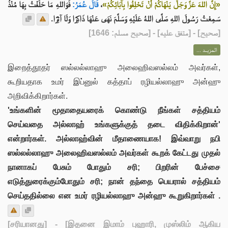
فَوَاللهِ مَا حَلَفْتُ بِهَا مُنْذُ
قَالَ عُمَرُ:
،
«إِنَّ اللهَ عَزَّ وَجَلَّ يَنْهَاكُمْ أَنْ تَحْلِفُوا بِآبَائِكُمْ»
سَمِعْتُ رَسُولَ اللهِ صَلَّى اللهُ عَلَيْهِ وَسَلَّمَ نَهَى عَنْهَا ذَاكِرًا وَلَا آثِرًا.
] - [متفق عليه] - [صحيح مسلم: 1646]
صحيح
[
المزيــد ...
இறைத்தூதர் ஸல்லல்லாஹு அலைஹிவஸல்லம் அவர்கள்,
கூறியதாக உமர் இப்னுல் கத்தாப் ரழியல்லாஹு அன்ஹு
அறிவிக்கிறார்கள்.
'உங்களின் மூதாதையரைக் கொண்டு நீங்கள் சத்தியம்
செய்வதை அல்லாஹ் உங்களுக்குத் தடை விதிக்கிறான்'
என்றார்கள். அல்லாஹ்வின் மீதாணையாக! இவ்வாறு நபி
ஸல்லல்லாஹு அலைஹிவஸல்லம் அவர்கள் கூறக் கேட்டது முதல்
நானாகப் பேசும் போதும் சரி; பிறரின் பேச்சை
எடுத்துரைக்கும்போதும் சரி; நான் தந்தை பெயரால் சத்தியம்
செய்ததில்லை என உமர் ரழியல்லாஹு அன்ஹு கூறுகிறார்கள் .
[சரியானது]
- [இதனை இமாம் புஹாரி, முஸ்லிம் ஆகிய