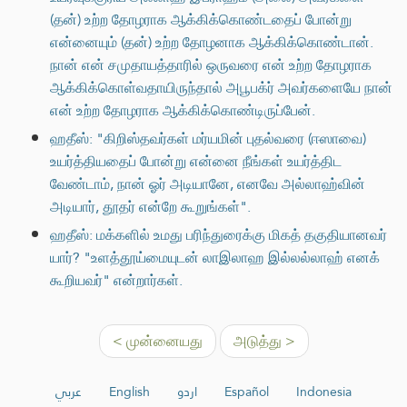
(தன்) உற்ற தோழராக ஆக்கிக்கொண்டதைப் போன்று
என்னையும் (தன்) உற்ற தோழனாக ஆக்கிக்கொண்டான்.
நான் என் சமுதாயத்தாரில் ஒருவரை என் உற்ற தோழராக
ஆக்கிக்கொள்வதாயிருந்தால் அபூபக்ர் அவர்களையே நான்
என் உற்ற தோழராக ஆக்கிக்கொண்டிருப்பேன்.
ஹதீஸ்: "கிறிஸ்தவர்கள் மர்யமின் புதல்வரை (ஈஸாவை)
உயர்த்தியதைப் போன்று என்னை நீங்கள் உயர்த்திட
வேண்டாம், நான் ஓர் அடியானே, எனவே அல்லாஹ்வின்
அடியார், தூதர் என்றே கூறுங்கள்".
ஹதீஸ்: மக்களில் உமது பரிந்துரைக்கு மிகத் தகுதியானவர்
யார்? "உளத்தூய்மையுடன் லாஇலாஹ இல்லல்லாஹ் எனக்
கூறியவர்" என்றார்கள்.
< முன்னையது
அடுத்து >
عربي
English
اردو
Español
Indonesia