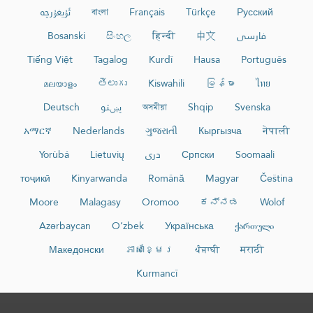
ئۇيغۇرچە
বাংলা
Français
Türkçe
Русский
Bosanski
සිංහල
हिन्दी
中文
فارسی
Tiếng Việt
Tagalog
Kurdî
Hausa
Português
മലയാളം
తెలుగు
Kiswahili
မြန်မာ
ไทย
Deutsch
پښتو
অসমীয়া
Shqip
Svenska
አማርኛ
Nederlands
ગુજરાતી
Кыргызча
नेपाली
Yorùbá
Lietuvių
دری
Српски
Soomaali
тоҷикӣ
Kinyarwanda
Română
Magyar
Čeština
Moore
Malagasy
Oromoo
ಕನ್ನಡ
Wolof
Azərbaycan
O‘zbek
Українська
ქართული
Македонски
ភាសាខ្មែរ
ਪੰਜਾਬੀ
मराठी
Kurmancî