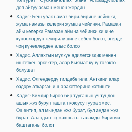
толтурат. "Субхааналлах" жана "Алхамдулиллах"
деп айтуу асман менен жердин
Хадис: Беш убак намаз бири-бирине чейинки,
жума намазы келерки жумага чейинки, Рамазан
айы келерки Рамазан айына чейинки кичине
күнөөлөрдүн кечирилишине себеп болот, эгерде
чоң күнөөлөрдөн алыс болсо
Хадис: Аллахтын мүлкүн адилетсиздик менен
иштеткен эркектер, алар Кыямат күнү тозокто
болушат
Хадис: Өлгөндөрдү тилдебегиле. Анткени алар
өздөрү аткарган иш-аракеттерине жетишти
Хадис: Кимдир бирөө бир тууганын үч түндөн
ашык жүз буруп таштап коюусу туура эмес.
Ошентип, ал мындан жүз бурат, бул андан жүз
бурат. Алардын эң жакшысы саламды биринчи
баштаганы болот