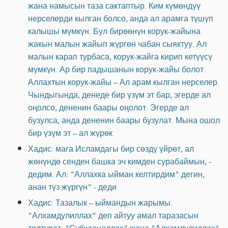
жана намысын таза сактаптыр. Ким күмөндүү
нерселерди кылган болсо, анда ал арамга түшүп
калышы мүмкүн. Бул бирөөнүн корук-жайына
жакын малын жайып жүргөн чабан сыяктуу. Ал
малын карап турбаса, корук-жайга кирип кетүүсү
мүмкүн. Ар бир падышанын корук-жайы болот.
Аллахтын корук-жайы – Ал арам кылган нерселер.
Чындыгында, денеде бир үзүм эт бар, эгерде ал
оңолсо, дененин баары оңолот. Эгерде ал
бузулса, анда дененин баары бузулат. Мына ошол
бир үзүм эт – ал жүрөк
Хадис: мага Исламдагы бир сөздү үйрөт, ал
жөнүндө сенден башка эч кимден сурабаймын, -
дедим. Ал: "Аллахка ыйман келтирдим" дегин,
анан түз жүргүн" - деди
Хадис: Тазалык – ыймандын жарымы.
"Алхамдулиллах" деп айтуу амал таразасын