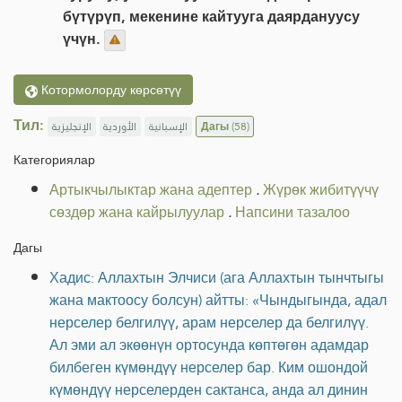
бүтүрүп, мекенине кайтууга даярдануусу
үчүн.
Котормолорду көрсөтүү
Тил:
الإنجليزية
الأوردية
الإسبانية
Дагы
(58)
Категориялар
Артыкчылыктар жана адептер
.
Жүрөк жибитүүчү
сөздөр жана кайрылуулар
.
Напсини тазалоо
Дагы
Хадис: Аллахтын Элчиси (ага Аллахтын тынчтыгы
жана мактоосу болсун) айтты: «Чындыгында, адал
нерселер белгилүү, арам нерселер да белгилүү.
Ал эми ал экөөнүн ортосунда көптөгөн адамдар
билбеген күмөндүү нерселер бар. Ким ошондой
күмөндүү нерселерден сактанса, анда ал динин