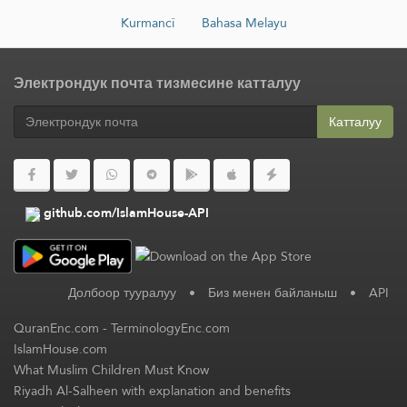
Kurmancî
Bahasa Melayu
Электрондук почта тизмесине катталуу
Катталуу
github.com/IslamHouse-API
Долбоор тууралуу
•
Биз менен байланыш
•
API
QuranEnc.com
-
TerminologyEnc.com
IslamHouse.com
What Muslim Children Must Know
Riyadh Al-Salheen with explanation and benefits