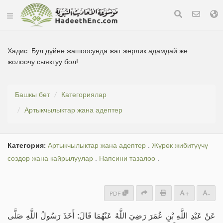
Хадис:
Бул дүйнө жашоосунда жат жерлик адамдай же
жолоочу сыяктуу бол!
Башкы бет
Категориялар
Артыкчылыктар жана адептер
Категория:
Артыкчылыктар жана адептер
.
Жүрөк жибитүүчү
сөздөр жана кайрылуулар
.
Напсини тазалоо
.
PDF
+
-
عَنْ عَبْدِ اللَّهِ بْنِ عُمَرَ رَضِيَ اللَّهُ عَنْهُمَا قَالَ: أَخَذَ رَسُولُ اللَّهِ صَلَّى