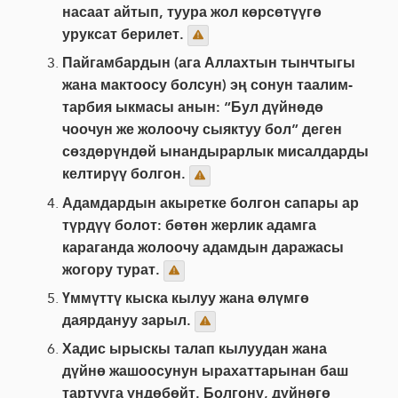
насаат айтып, туура жол көрсөтүүгө
уруксат берилет.
Пайгамбардын (ага Аллахтын тынчтыгы
жана мактоосу болсун) эң сонун таалим-
тарбия ыкмасы анын: “Бул дүйнөдө
чоочун же жолоочу сыяктуу бол” деген
сөздөрүндөй ынандырарлык мисалдарды
келтирүү болгон.
Адамдардын акыретке болгон сапары ар
түрдүү болот: бөтөн жерлик адамга
караганда жолоочу адамдын даражасы
жогору турат.
Үммүттү кыска кылуу жана өлүмгө
даярдануу зарыл.
Хадис ырыскы талап кылуудан жана
дүйнө жашоосунун ырахаттарынан баш
тартууга үндөбөйт. Болгону, дүйнөгө