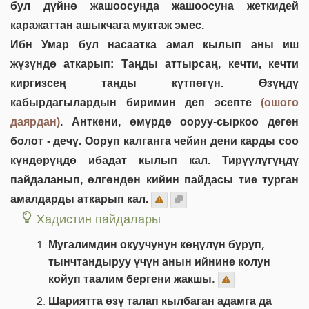
бул дүйнө жашоосунда жашоосуна жеткидей
каражаттан ашыкчага муктаж эмес.
Ибн Умар бул насаатка амал кылып аны иш
жүзүндө аткарып: Таңды аттырсаң, кечти, кечти
киргизсең таңды күтпөгүн. Өзүңдү
кабырдагылардын биримин деп эсепте
(ошого
даярдан)
. Анткени, өмүрдө ооруу-сыркоо деген
болот - дечү. Ооруп калганга чейин дени карды соо
күндөрүңдө ибадат кылып кал. Тирүүлүгүңдү
пайдаланып, өлгөндөн кийин пайдасы тие турган
амалдарды аткарып кал.
Хадистин пайдалары
Мугалимдин окуучунун көңүлүн буруп,
тынчтандыруу үчүн анын ийнине колун
койуп таалим бергени жакшы.
Шариятта өзү талап кылбаган адамга да