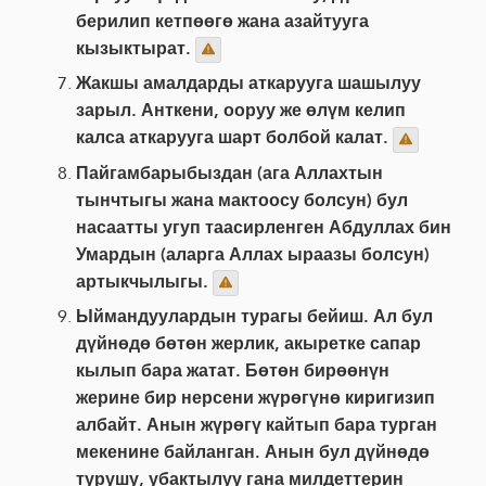
берилип кетпөөгө жана азайтууга
кызыктырат.
Жакшы амалдарды аткарууга шашылуу
зарыл. Анткени, ооруу же өлүм келип
калса аткарууга шарт болбой калат.
Пайгамбарыбыздан (ага Аллахтын
тынчтыгы жана мактоосу болсун) бул
насаатты угуп таасирленген Абдуллах бин
Умардын (аларга Аллах ыраазы болсун)
артыкчылыгы.
Ыймандуулардын турагы бейиш. Ал бул
дүйнөдө бөтөн жерлик, акыретке сапар
кылып бара жатат. Бөтөн бирөөнүн
жерине бир нерсени жүрөгүнө киригизип
албайт. Анын жүрөгү кайтып бара турган
мекенине байланган. Анын бул дүйнөдө
турушу, убактылуу гана милдеттерин