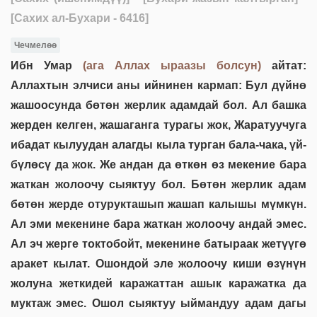
[Сахих ал-Бухари - 6416]
Чечмелөө
Ибн Умар
(ага Аллах ыраазы болсун)
айтат:
Аллахтын элчиси аны ийнинен кармап: Бул дүйнө
жашоосунда бөтөн жерлик адамдай бол. Ал башка
жерден келген, жашаганга турагы жок, Жаратуучуга
ибадат кылуудан алагды кыла турган бала-чака, үй-
бүлөсү да жок. Же андан да өткөн өз мекение бара
жаткан жолоочу сыяктуу бол. Бөтөн жерлик адам
бөтөн жерде отурукташып жашап калышы мүмкүн.
Ал эми мекенине бара жаткан жолоочу андай эмес.
Ал эч жерге токтобойт, мекенине батыраак жетүүгө
аракет кылат. Ошондой эле жолоочу киши өзүнүн
жолуна жеткидей каражаттан ашык каражатка да
муктаж эмес. Ошол сыяктуу ыймандуу адам дагы