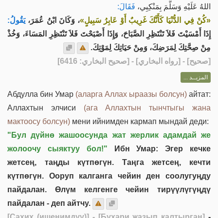
اللهُ عَلَيْهِ وَسَلَّمَ بِمَنْكِبِي،
فَقَالَ:
«كُنْ فِي الدُّنْيَا كَأَنَّكَ غَرِيبٌ أَوْ عَابِرُ سَبِيلٍ»
، وَكَانَ ابْنُ عُمَرَ،
يَقُولُ:
إِذَا أَمْسَيْتَ فَلاَ تَنْتَظِرِ الصَّبَاحَ، وَإِذَا أَصْبَحْتَ فَلاَ تَنْتَظِرِ المَسَاءَ، وَخُذْ
مِنْ صِحَّتِكَ لِمَرَضِكَ، وَمِنْ حَيَاتِكَ لِمَوْتِكَ.
] - [رواه البخاري] - [صحيح البخاري: 6416]
صحيح
[
المزيــد ...
Абдулла бин Умар
(аларга Аллах ыраазы болсун)
айтат:
Аллахтын элчиси
(ага Аллахтын тынчтыгы жана
мактоосу болсун)
мени ийнимден кармап мындай деди:
"Бул дүйнө жашоосунда жат жерлик адамдай же
жолоочу сыяктуу бол!"
Ибн Умар: Эгер кечке
жетсең, таңды күтпөгүн. Таңга жетсең, кечти
күтпөгүн. Ооруп калганга чейин ден соолугуңду
пайдалан. Өлүм келгенге чейин тирүүлүгүңдү
пайдалан - деп айтчу.
[Сахих (ишенимдүү)]
- [Бухари жазып калтырган]
-