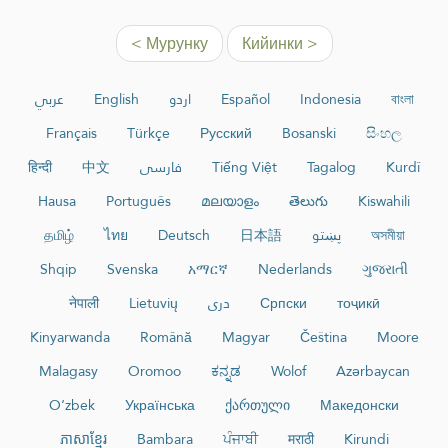
< Мурунку
Кийинки >
عربي
English
اردو
Español
Indonesia
বাংলা
Français
Türkçe
Русский
Bosanski
සිංහල
हिन्दी
中文
فارسی
Tiếng Việt
Tagalog
Kurdî
Hausa
Português
മലയാളം
తెలుగు
Kiswahili
தமிழ்
ไทย
Deutsch
日本語
پښتو
অসমীয়া
Shqip
Svenska
አማርኛ
Nederlands
ગુજરાતી
नेपाली
Lietuvių
دری
Српски
тоҷикӣ
Kinyarwanda
Română
Magyar
Čeština
Moore
Malagasy
Oromoo
ಕನ್ನಡ
Wolof
Azərbaycan
O‘zbek
Українська
ქართული
Македонски
ភាសាខ្មែរ
Bambara
ਪੰਜਾਬੀ
मराठी
Kirundi