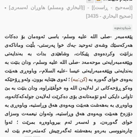
[(سەحیح - ڕاست)]
- [(البخاري ومسلم) هاوڕان لەسەری]
-
[صحيح البخاري - 3435]
شیکردنەوە
پێغەمبەر -صلى اللە علیە وسلم- باسی ئەوەمان بۆ دەكات
هەركەسێك وشەی تەوحید -یەك خوا پەرستی- بڵێت وماناكەی
بزانێت وكردەوەی پێبكات، وشاهێدی بدات بە بەندایەتی
وپێغەمبەرایەتی موحەمەد -صلى اللە علیە وسلم-، ودان بنێت بە
بەندایەتی وپێغەمبەرایەتی عیسا -علیه السلام-، وباوەڕی هەبێت
بەوەی خوای گەورە بە
(كن:ببە)
؛ ئەوی هێنایە بوون، وئەو ڕۆحێكە
وەكو ڕۆحەكانی تر لەلایەن الله وە خوڵقێنراوە، ودان بنێت بە بێ
تاوانی دایكی لەو تۆمەتانەی بۆی دەكرێت لەلایەن جولەكەكانەوە،
وباوەڕی بە بەهەشت هەبێت وبەوەی هەق وڕاستیە، وباوەڕی بە
دۆزەخ هەبێت وبەوەی هەق وڕاستیە، وئەوان نیعمەت وسزای
خوای گەورەن، و لەسەر ئەم بیروباوەڕە بمرێت ؛ ئەوا
چارەنووسی بەرەو بەهەشتە ئەگەرچیش كەمتەرخەم بێت لە