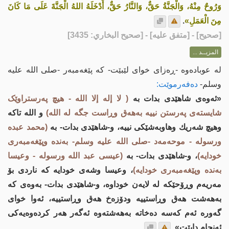
وَرُوحٌ مِنْهُ، وَالْجَنَّةُ حَقٌّ، وَالنَّارُ حَقٌّ، أَدْخَلَهُ اللهُ الْجَنَّةَ عَلَى مَا كَانَ
مِنَ الْعَمَلِ»
.
[
صحيح
] - [متفق عليه] - [صحيح البخاري: 3435]
المزيــد ...
لە عوبادەوە -ڕەزای خواى لێبێت- كە پێغەمبەر -صلى اللە علیە
وسلم-
دەفەرموێت:
«ئەوەی شاهێدی بدات بە
( لا إله إلا الله - هیچ پەرستراوێک
شایستەی پەرستن نییە بەهەق وڕاست جگە لە الله)
و الله تاكە
وهیچ شەریك وهاوبەشێکی نییە، و-شاهێدی بدات- بە
(محمد عبده
ورسوله - موحەمەد -صلى اللە علیە وسلم- بەندە وپێغەمبەری
خودایە)
، و-شاهێدی بدات- بە
(عیسی عبد الله ورسوله - وعیسا
بەندە وپێغەمبەری خودایە)
، وعیسا وشەی خودایە کە ناردی بۆ
مەریەم وڕۆحێکە لە لایەن خوداوە، و-شاهێدی بدات- بەوەی کە
بەهەشت هەق وڕاستییە ودۆزەخ هەق وڕاستییە، ئەوا خوای
گەورە ئەم کەسە دەخاتە بەهەشتەوە ئەگەر هەر کردەوەیەکی
ئەنجام دابێت».