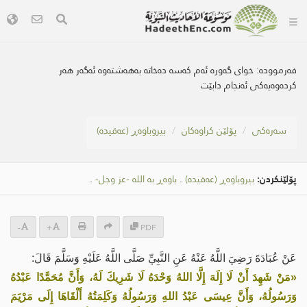
فەرموودە:
خوای گەورە ئەم کەسە دەخاتە بەهەشتەوە ئەگەر هەر
کردەوەیەکی ئەنجام دابێت
سه‌ره‌كی
پۆلێن کراوەکان
بیروباوەڕ (عەقیدە)
پۆلێنکردن:
بیروباوەڕ (عەقیدە)
.
باوەڕ بە الله -عز وجل-
.
-
+
PDF
عَنْ عُبَادَةَ رَضِيَ اللَّهُ عَنْهُ عَنِ النَّبِيِّ صَلَّى اللَّهُ عَلَيْهِ وَسَلَّمَ قَالَ:
«مَنْ شَهِدَ أَنْ لَا إِلَهَ إِلَّا اللهُ وَحْدَهُ لَا شَرِيكَ لَهُ، وَأَنَّ مُحَمَّدًا عَبْدُهُ
وَرَسُولُهُ، وَأَنَّ عِيسَى عَبْدُ اللهِ وَرَسُولُهُ وَكَلِمَتُهُ أَلْقَاهَا إِلَى مَرْيَمَ