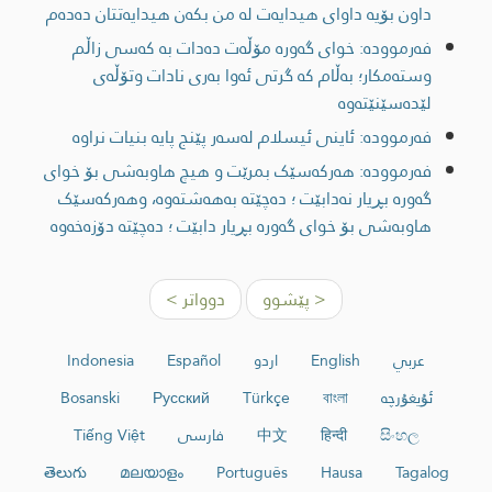
داون بۆیە داوای هیدایەت لە من بکەن هیدایەتتان دەدەم
فەرموودە: خوای گەورە مۆڵەت دەدات بە کەسی زاڵم
وستەمکار؛ بەڵام کە گرتی ئەوا بەری نادات وتۆڵەی
لێدەسێنێتەوە
فەرموودە: ئاینی ئیسلام لەسەر پێنج پایە بنیات نراوە
فەرموودە: هەرکەسێک بمرێت و هیچ هاوبەشی بۆ خواى
گەورە بڕیار نەدابێت ؛ دەچێتە بەهەشتەوە، وهەرکەسێک
هاوبەشی بۆ خواى گەورە بڕیار دابێت ؛ دەچێتە دۆزەخەوە
< پێشوو
دوواتر >
عربي
English
اردو
Español
Indonesia
ئۇيغۇرچە
বাংলা
Türkçe
Русский
Bosanski
සිංහල
हिन्दी
中文
فارسی
Tiếng Việt
తెలుగు
മലയാളം
Português
Hausa
Tagalog