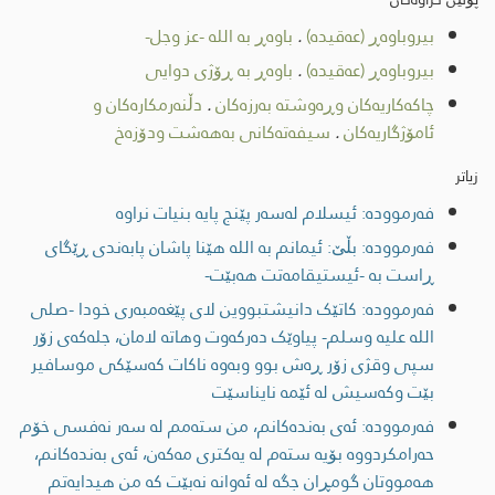
بیروباوەڕ (عەقیدە)
.
باوەڕ بە الله -عز وجل-
بیروباوەڕ (عەقیدە)
.
باوەڕ بە ڕۆژی دوایی
چاكەكاریەكان وڕەوشتە بەرزەکان
.
دڵنەرمکارەکان و
ئامۆژگاریەکان
.
سیفەتەکانی بەهەشت ودۆزەخ
زیاتر
فەرموودە: ئیسلام لەسەر پێنج پایە بنیات نراوە
فەرموودە: بڵێ: ئیمانم بە الله هێنا پاشان پابەندی ڕێگای
ڕاست بە -ئیستیقامەتت هەبێت-
فەرموودە: کاتێک دانیشتبووین لای پێغەمبەری خودا -صلى
اللە علیە وسلم- پیاوێک دەرکەوت وهاتە لامان، جلەکەی زۆر
سپی وقژی زۆر ڕەش بوو وبەوە ناکات کەسێکی موسافیر
بێت وکەسیش لە ئێمە نایناسێت
فەرموودە: ئەی بەندەکانم، من ستەمم لە سەر نەفسی خۆم
حەرامکردووە بۆیە ستەم لە یەکتری مەکەن، ئەی بەندەکانم،
هەمووتان گومڕان جگە لە ئەوانە نەبێت کە من هیدایەتم