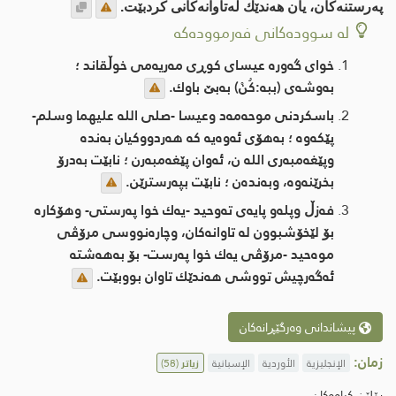
پەرستنەكان، یان هەندێك لەتاوانەكانی كردبێت.
لە سوودەکانی فەرموودەکە
خوای گەورە عیسای كوڕی مەریەمی خوڵقاند ؛
بەوشەی (ببە:كُنْ) بەبێ باوك.
باسكردنی موحەمەد وعیسا -صلی الله علیهما وسلم-
پێكەوە ؛ بەهۆی ئەوەیە كە هەردووكیان بەندە
وپێغەمبەری الله ن، ئەوان پێغەمبەرن ؛ نابێت بەدرۆ
بخرێنەوە، وبەندەن ؛ نابێت بپەرسترێن.
فەزڵ وپلەو پایەی تەوحید -یەك خوا پەرستی- وهۆكارە
بۆ لێخۆشبوون لە تاوانەكان، وچارەنووسی مرۆڤی
موەحید -مرۆڤی یەك خوا پەرست- بۆ بەهەشتە
ئەگەرچیش تووشی هەندێك تاوان بووبێت.
پیشاندانی وەرگێڕانەکان
زمان:
الإنجليزية
الأوردية
الإسبانية
زیاتر
(58)
پۆلێن کراوەکان