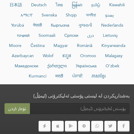
日本語
Deutsch
ไทย
မြန်မာ
தமிழ்
Kiswahili
پښتو
অসমীয়া
Shqip
Svenska
አማርኛ
Yorùbá
नेपाली
Кыргызча
ગુજરાતી
Nederlands
Lietuvių
دری
Српски
Soomaali
тоҷикӣ
Moore
Čeština
Magyar
Română
Kinyarwanda
Azərbaycan
Wolof
ಕನ್ನಡ
Oromoo
Malagasy
Македонски
ქართული
Українська
O‘zbek
Kurmancî
मराठी
ਪੰਜਾਬੀ
ភាសាខ្មែរ
بەشداریکردن لە لیستی پۆستی ئەلیکترۆنی (ئیمێڵ)
تۆمار کردن