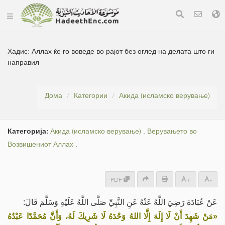
Хадис:
Аллах ќе го воведе во рајот без оглед на делата што ги
направил
Дома
Категории
Акида (исламско верување)
Категорија:
Акида (исламско верување)
.
Верувањето во
Возвишениот Аллах
.
PDF
+
-
عَنْ عُبَادَةَ رَضِيَ اللَّهُ عَنْهُ عَنِ النَّبِيِّ صَلَّى اللَّهُ عَلَيْهِ وَسَلَّمَ قَالَ:
«مَنْ شَهِدَ أَنْ لَا إِلَهَ إِلَّا اللهُ وَحْدَهُ لَا شَرِيكَ لَهُ، وَأَنَّ مُحَمَّدًا عَبْدُهُ