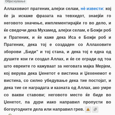
Објаснување
Аллаховиот пратеник, алејхи селам,
нè извести:
кој
ќе ја искаже фразата на тевхидот, знаејќи го
неговото значење, имплементирајќи го во дело, и
ќе сведочи дека Мухамед, алејхи селам, е Божји роб
и Пратеник, и ќе каже дека Иса е Божји роб и
Пратеник, дека тој е создаден со Аллаховите
зборови „Биди“ и тој стана, и дека тој е една од
душите кои ги создал Аллах, и ќе се огради од тоа
што евреите го кажуваат за неговата мајка Мерјем,
кој верува дека Џенетот е вистина и Џехенемот е
вистина, со силно убедување дека тие постојат, и
дека тие се наградата и казната од Аллах, ако умре
со вакви ставови; неговото место ќе биде во
Џенетот, па дури иако направил пропусти во
богоугодните дела или направил грев.