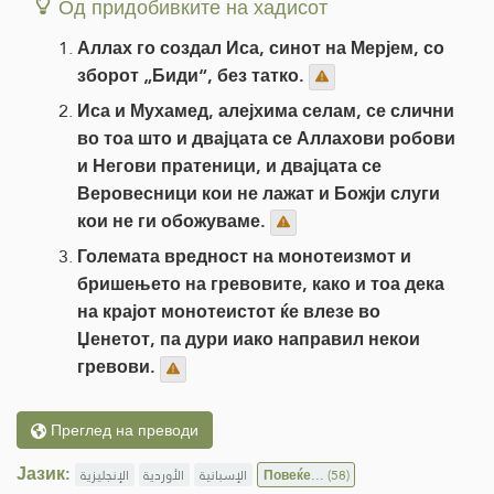
Од придобивките на хадисот
Аллах го создал Иса, синот на Мерјем, со
зборот „Биди“, без татко.
Иса и Мухамед, алејхима селам, се слични
во тоа што и двајцата се Аллахови робови
и Негови пратеници, и двајцата се
Веровесници кои не лажат и Божји слуги
кои не ги обожуваме.
Големата вредност на монотеизмот и
бришењето на гревовите, како и тоа дека
на крајот монотеистот ќе влезе во
Џенетот, па дури иако направил некои
гревови.
Преглед на преводи
Јазик:
الإنجليزية
الأوردية
الإسبانية
Повеќе...
(58)