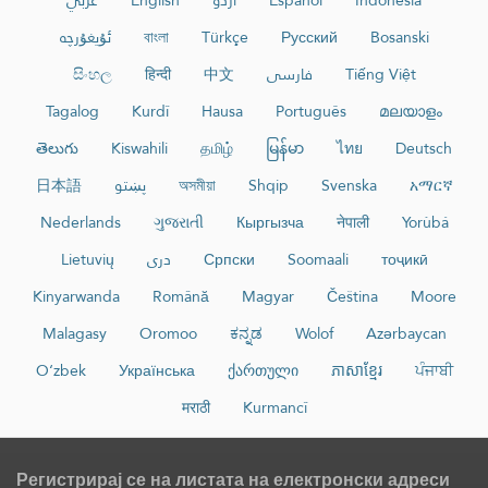
عربي
English
اردو
Español
Indonesia
ئۇيغۇرچە
বাংলা
Türkçe
Русский
Bosanski
සිංහල
हिन्दी
中文
فارسی
Tiếng Việt
Tagalog
Kurdî
Hausa
Português
മലയാളം
తెలుగు
Kiswahili
தமிழ்
မြန်မာ
ไทย
Deutsch
日本語
پښتو
অসমীয়া
Shqip
Svenska
አማርኛ
Nederlands
ગુજરાતી
Кыргызча
नेपाली
Yorùbá
Lietuvių
دری
Српски
Soomaali
тоҷикӣ
Kinyarwanda
Română
Magyar
Čeština
Moore
Malagasy
Oromoo
ಕನ್ನಡ
Wolof
Azərbaycan
O‘zbek
Українська
ქართული
ភាសាខ្មែរ
ਪੰਜਾਬੀ
मराठी
Kurmancî
Регистрирај се на листата на електронски адреси