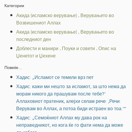
Категории
Акида (исламско верување)
.
Верувањето во
Возвишениот Аллах
Акида (исламско верување)
.
Верувањето во
последниот ден
Доблести и манири
.
Поуки и совети
.
Опис на
Џенетот и Џехене
Повеќе...
Хадис: „Исламот се темели врз пет
Хадис: кажи ми нешто за исламот, за што нема да
морам никого да прашувам после тебе?‘
Аллаховиот пратеник, алејхи селам рече: ,Речи:
Верувам во Аллах, а потоа биди истраен во тоа.‘“
Хадис: „Семоќниот Аллах му дава рок на
неправедникот, но кога ќе го фати нема да може