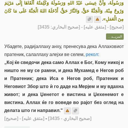
وَرَسُولُهُ، وَأَنَّ عِيسَى عَبْدُ اللهِ وَرَسُولُهُ وَكَلِمَتُهُ أَلْقَاهَا إِلَى مَرْيَمَ
وَرُوحٌ مِنْهُ، وَالْجَنَّةُ حَقٌّ، وَالنَّارُ حَقٌّ، أَدْخَلَهُ اللهُ الْجَنَّةَ عَلَى مَا كَانَ
.
مِنَ الْعَمَلِ»
] - [متفق عليه] - [صحيح البخاري: 3435]
صحيح
[
المزيــد ...
Убадете, радијаллаху анху, пренесува дека Аллаховиот
пратеник, салаллаху алејхи ве селем,
рекол:
„Кој ќе сведочи дека само Аллах е Бог, Кому никој и
ништо не му се рамни, и дека Мухамед е Негов роб
и Пратеник; дека Иса е Негов роб, Пратеник и
Неговиот Збор што ѝ го даде на Мерјем и му вдахна
живот; и дека Џенетот е вистина и Џехенемот е
вистина. Аллах ќе го воведе во рајот без оглед на
делата што ги направил."
[صحيح]
- [متفق عليه]
-
[صحيح البخاري - 3435]