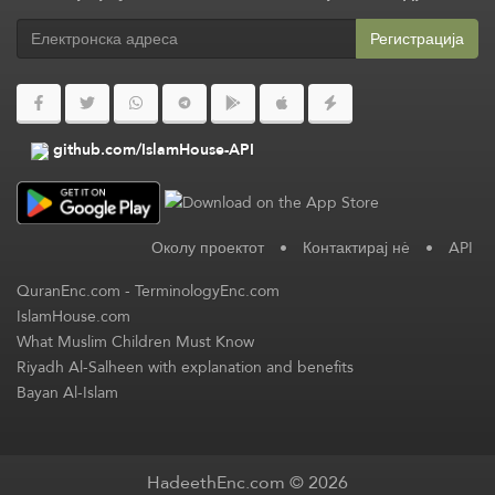
Регистрација
github.com/IslamHouse-API
Околу проектот
•
Контактирај нè
•
API
QuranEnc.com
-
TerminologyEnc.com
IslamHouse.com
What Muslim Children Must Know
Riyadh Al-Salheen with explanation and benefits
Bayan Al-Islam
HadeethEnc.com © 2026