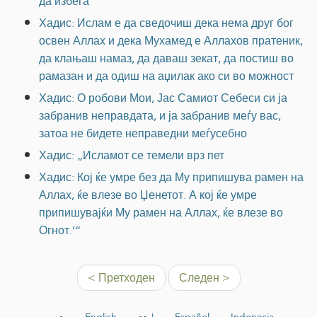
да избега
Хадис: Ислам е да сведочиш дека нема друг бог
освен Аллах и дека Мухамед е Аллахов пратеник,
да клањаш намаз, да даваш зекат, да постиш во
рамазан и да одиш на аџилак ако си во можност
Хадис: О робови Мои, Јас Самиот Себеси си ја
забранив неправдата, и ја забранив меѓу вас,
затоа не бидете неправедни меѓусебно
Хадис: „Исламот се темели врз пет
Хадис: Кој ќе умре без да Му припишува рамен на
Аллах, ќе влезе во Џенетот. А кој ќе умре
припишувајќи Му рамен на Аллах, ќе влезе во
Огнот.’“
< Претходен
Следен >