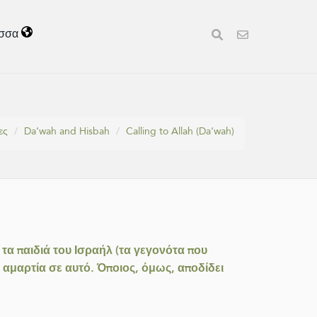
σσα
ες
Da‘wah and Hisbah
Calling to Allah (Da‘wah)
 τα παιδιά του Ισραήλ (τα γεγονότα που
ι αμαρτία σε αυτό. Όποιος, όμως, αποδίδει