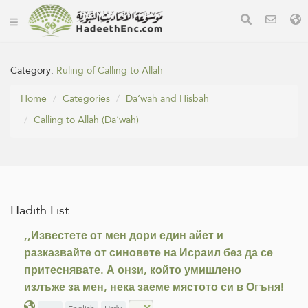
Category:
Ruling of Calling to Allah
Home
Categories
Da‘wah and Hisbah
Calling to Allah (Da‘wah)
Hadith List
,,Известете от мен дори един айет и
разказвайте от синовете на Исраил без да се
притеснявате. А онзи, който умишлено
излъже за мен, нека заеме мястото си в Огъня!