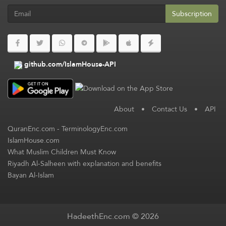
Subscription
github.com/IslamHouse-API
About
•
Contact Us
•
API
QuranEnc.com
-
TerminologyEnc.com
IslamHouse.com
What Muslim Children Must Know
Riyadh Al-Salheen with explanation and benefits
Bayan Al-Islam
HadeethEnc.com © 2026