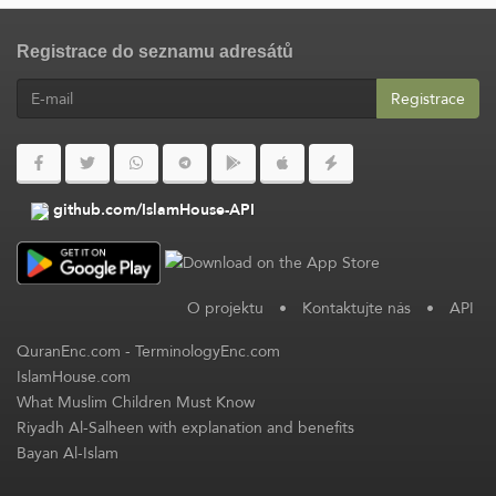
Registrace do seznamu adresátů
Registrace
github.com/IslamHouse-API
O projektu
•
Kontaktujte nás
•
API
QuranEnc.com
-
TerminologyEnc.com
IslamHouse.com
What Muslim Children Must Know
Riyadh Al-Salheen with explanation and benefits
Bayan Al-Islam