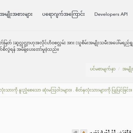
အမျိုးအစားများ
ပရောဂျက်အကြောင်း
Developers API
တ် (ဆွလ္လလ္လာဟုအလိုင်ဟိဝစလ္လမ်) အား (သူစိမ်းအမျိုးသမီးအပေါ်မရည်ရွယ်
စိလွဲရန် အမိန့်ပေးတော်မူခဲ့သည်။
ပင်မစာမျက်နှာ
အမျို
ှလုံးသားကို နူးညံ့စေသော ဆုံးမဩဝါဒများ။
.
စိတ်နှလုံးသားများကို ပြုပြင်ခြင်း။
 فَأَمَرَنِي أَنْ أَصْرِفَ بَصَرِي