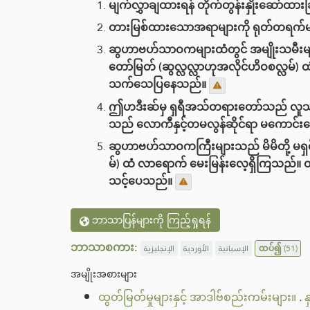
မျက်လွှာချထားရန် တိုက်တွန်းနှိုး‌ဆော်ထားခ
တားမြစ်ထားသောအရာများကို ရုတ်တရက်မတ
ဆွဟာဗဟ်သာဝကများထံတွင် အမျိုးသမီးများ
တော်မြတ် (ဆွလ္လလ္လာဟုအလိုင်ဟိဝစလ္လမ်) ထံ 
သက်သေပြနေသည်။
ဤဟဒီးဆ်‌မှ ရှရီအသ်တရားတော်သည် လူသားတ
သည် လောကီနှင့်တမလွန်ဆိုင်ရာ မကောင်းသ
ဆွဟာဗဟ်သာဝကကြီးများသည် မိမိတို့ မရှ
မ်) ထံ လာရောက် မေးမြန်းလေ့ရှိကြသည်။ 
သင့်ပေသည်။
ဘာသာပြန်များကို ကြည့်ရှုရန်
ဘာသာစကား:
الإنجليزية
الأوردية
الإسبانية
ထပ်၍
(51)
အမျိုးအစားများ
ထွတ်မြတ်မှုများနှင့် အာဒါဗ်စည်းကမ်းများ။
.
န