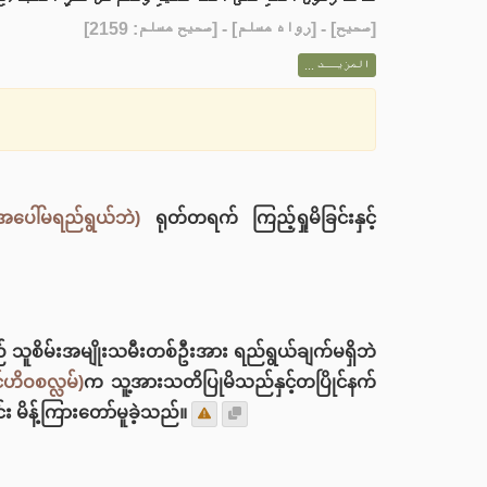
] - [رواه مسلم] - [صحيح مسلم: 2159]
صحيح
[
المزيــد ...
းအပေါ်မရည်ရွယ်ဘဲ)
ရုတ်တရက် ကြည့်ရှုမိခြင်းနှင့်
ူစိမ်းအမျိုးသမီးတစ်ဦးအား ရည်ရွယ်ချက်မရှိဘဲ
်ဟိဝစလ္လမ်)
က သူ့အားသတိပြုမိသည်နှင့်တပြိုင်နက်
်း မိန့်ကြားတော်မူခဲ့သည်။