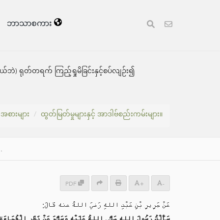
ဘာသာစကား
ဘဲ) ရုတ်တရက် ကြည့်ရှုမိခြင်းနှင့်စပ်လျဉ်း၍
းအစားများ
ထွတ်မြတ်မှုများနှင့် အာဒါဗ်စည်းကမ်းများ။
.
PDF
+
-
عَنْ جَرِيرِ بْنِ عَبْدِ اللهِ رَضيَ اللهُ عنه قَالَ:
سَأَلْتُ رَسُولَ اللهِ صَلَّى اللهُ عَلَيْهِ وَسَلَّمَ عَنْ نَظَرِ الْفُجَاءَةِ.