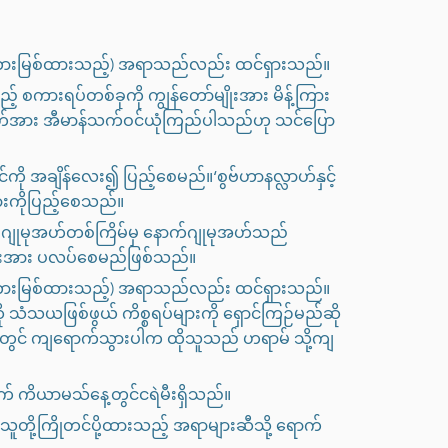
 တားမြစ်ထားသည့်) အရာသည်လည်း ထင်ရှားသည်။
် စကားရပ်တစ်ခုကို ကျွန်တော်မျိုးအား မိန့်ကြား
်မြတ်အား အီမာန်သက်ဝင်ယုံကြည်ပါသည်ဟု သင်ပြော
်ကို အချိန်လေး၍ ပြည့်စေမည်။‘စွဗ်ဟာနလ္လာဟ်နှင့်
ြားကိုပြည့်စေသည်။
ဂျုမုအဟ်တစ်ကြိမ်မှ နောက်ဂျုမုအဟ်သည်
ားအား ပလပ်စေမည်ဖြစ်သည်။
 တားမြစ်ထားသည့်) အရာသည်လည်း ထင်ရှားသည်။
ို သံသယဖြစ်ဖွယ် ကိစ္စရပ်များကို ရှောင်ကြဉ်မည်ဆို
ားတွင် ကျရောက်သွားပါက ထိုသူသည် ဟရာမ် သို့ကျ
တွက် ကိယာမသ်နေ့တွင်ငရဲမီးရှိသည်။
သူတို့ကြိုတင်ပို့ထားသည့် အရာများဆီသို့ ရောက်