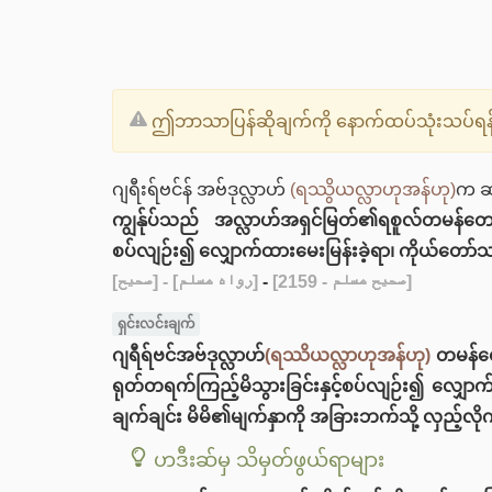
ဤဘာသာပြန်ဆိုချက်ကို နောက်ထပ်သုံးသပ်ရန်န
ဂျရီးရ်ဗင်န် အဗ်ဒုလ္လာဟ်
(ရဿွိယလ္လာဟုအန်ဟု)
က ဆင
ကျွန်ုပ်သည် အလ္လာဟ်အရှင်မြတ်၏ရစူလ်တမန်တ
စပ်လျဉ်း၍ လျှောက်ထားမေးမြန်းခဲ့ရာ၊ ကိုယ်တော်သည်
[صحيح]
- [رواه مسلم]
-
[صحيح مسلم - 2159]
ရှင်းလင်းချက်
ဂျရီရ်ဗင်အဗ်ဒုလ္လာဟ်
(ရဿိယလ္လာဟုအန်ဟု)
တမန်တ
ရုတ်တရက်ကြည့်မိသွားခြင်းနှင့်စပ်လျဉ်း၍ လျှေ
ချက်ချင်း မိမိ၏မျက်နှာကို အခြားဘက်သို့ လှည့်လိုက်
ဟဒီးဆ်မှ သိမှတ်ဖွယ်ရာများ