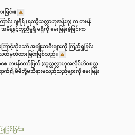
းခြင်း။
ြောင်း ဂျရီရ် (ရဿွိယလ္လာဟုအန်ဟု) က တမန်
နှင့်တူညီမှုရှိ မရှိကို မေးမြန်းခဲ့ခြင်းက
ဆိုသော် အမျိုးသမီးများကို ကြည့်ရှုခြင်း
ဟုသတ်မှတ်ထားခြင်းဖြစ်သည်။
ေ တမန်တော်မြတ် (ဆွလ္လလ္လာဟုအလိုင်ဟိဝစလ္လ
ာက်၍ မိမိတို့မသိနားမလည်သည်များကို မေးမြန်း
ပြုပြင်ခြင်း။