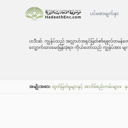
ပင်မစာမျက်နှာ
ဟဒီးဆ်:
ကျွန်ုပ်သည် အလ္လာဟ်အရှင်မြတ်၏ရစူလ်တမန်တော်မြ
လျှောက်ထားမေးမြန်းခဲ့ရာ၊ ကိုယ်တော်သည် ကျွန်ုပ်အား မျက်
အမျိုးအစား:
ထွတ်မြတ်မှုများနှင့် အာဒါဗ်စည်းကမ်းများ။
.
န