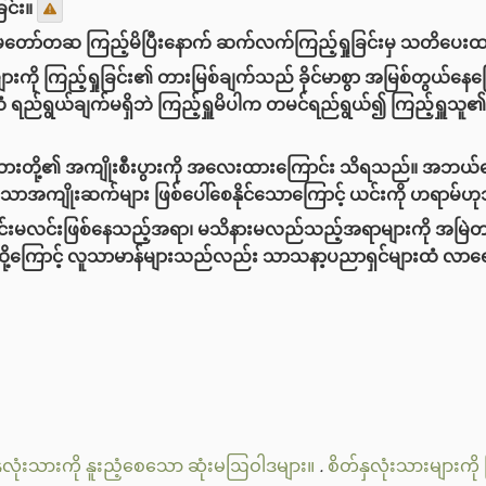
ြင်း။
ော်တဆ ကြည့်မိပြီးနောက် ဆက်လက်ကြည့်ရှုခြင်းမှ သတိပေးထာ
ကို ကြည့်ရှုခြင်း၏ တားမြစ်ချက်သည် ခိုင်မာစွာ အမြစ်တွယ်နေက
ရည်ရွယ်ချက်မရှိဘဲ ကြည့်ရှူမိပါက တမင်ရည်ရွယ်၍ ကြည့်ရှူသူ၏ အမိန့်
ို့၏ အကျိုးစီးပွားကို အလေးထားကြောင်း သိရသည်။ အဘယ်ကြောင့်
ောအကျိုးဆက်များ ဖြစ်ပေါ်စေနိုင်သောကြောင့် ယင်းကို ဟရာမ်
င်းမလင်းဖြစ်နေသည့်အရာ၊ မသိနားမလည်သည့်အရာများကို အမြဲတစ
ထို့ကြောင့် လူသာမာန်များသည်လည်း သာသနာ့ပညာရှင်များထံ လာရေ
ှလုံးသားကို နူးညံ့စေသော ဆုံးမဩဝါဒများ။
.
စိတ်နှလုံးသားများကို 