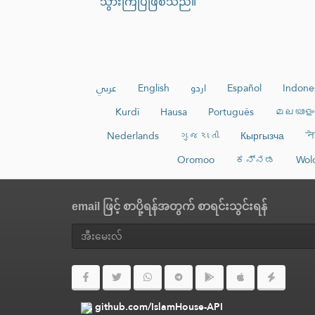
သွားကြပြီဖြစ်သည်။
عربي
English
اردو
Español
Indone
Kurdî
Hausa
Português
മലയാളം
Nederlands
ગુજરાતી
Кыргызча
ने
Oromoo
ಕನ್ನಡ
Wol
email ဖြင့် စာပို့ရန်အတွက် စာရင်းသွင်းရန်
github.com/IslamHouse-API