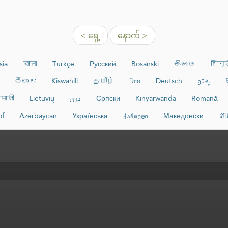
< ရှေ့
နောက် >
sia
বাংলা
Türkçe
Русский
Bosanski
සිංහල
हिन्
తెలుగు
Kiswahili
தமிழ்
ไทย
Deutsch
پښتو
पाली
Lietuvių
دری
Српски
Kinyarwanda
Română
of
Azərbaycan
Українська
ქართული
Македонски
ភា