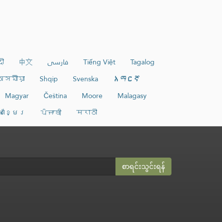
दी
中文
فارسی
Tiếng Việt
Tagalog
অসমীয়া
Shqip
Svenska
አማርኛ
Magyar
Čeština
Moore
Malagasy
សាខ្មែរ
ਪੰਜਾਬੀ
मराठी
စာရင်းသွင်းရန်