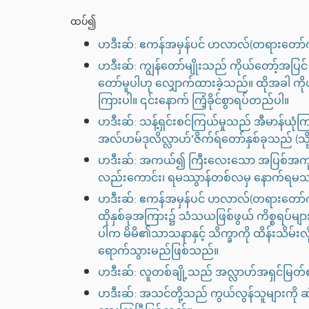
ထပ်၍
ဟဒီးဆ်: ဧကန်အမှန်ပင် ဟလာလ်(တရားတော်
ဟဒီးဆ်: ကျွန်တော်မျိုးသည် ကိုယ်တော့်အပြင်
တော်မူပါဟု လျှောက်ထားခဲ့သည်။ ထိုအခါ ကိ
ကြားပါ။ ၎င်းနောက် ကြံ့ခိုင်စွာရပ်တည်ပါ။
ဟဒီးဆ်: သန့်ရှင်းစင်ကြယ်မှုသည် အီမာန်ယုံက
အလ်ဟမ်ဒုလိလ္လာဟ်’ဇိက်ရ်တော်နှစ်ခုသည် (သိ
ဟဒီးဆ်: အကယ်၍ ကြီးလေးသော အပြစ်အကုသို
လည်းကောင်း၊ ရမဿွာန်တစ်လမှ နောက်ရမဿွ
ဟဒီးဆ်: ဧကန်အမှန်ပင် ဟလာလ်(တရားတော်
ထိုနှစ်ခုအကြား၌ သံသယဖြစ်ဖွယ် ကိစ္စရပ်များရ
ပါက မိမိ၏သာသနာနှင့် သိက္ခာကို ထိန်းသိမ်
ရောက်သွားမည်ဖြစ်သည်။
ဟဒီးဆ်: လူတစ်ချို့သည် အလ္လာဟ်အရှင်မြတ်၏ပစ
ဟဒီးဆ်: အသင်တို့သည် ကွယ်လွန်သူများကို ဆဲ