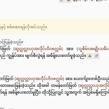
ှင့် စစ်ဆေးရန်လိုအပ်သည်။.
့်ပြန်ခဲ့သည်။
ော်မြတ်
(ဆွလ္လလ္လာဟုအလိုင်ဟိဝစလ္လမ်)
အား
(သူစိမ်းအမျိုးသမီ
 ကျွန်ုပ်အား မျက်စိလွဲရန် အမိန့်ပေးတော်မူခဲ့သည်။
ော်မြတ်
(ဆွလ္လလ္လာဟုအလိုင်ဟိဝစလ္လမ်)
အား ယောက်ျားတစ်ဦးသည် သ
ာက်ထားမေးမြန်းခဲ့သည်။ ထိုအခါ တမန်တော်မြတ်
(ဆွလ္လလ္လာဟုအလိုင
ရန် အမိန့်ပေးတော်မူပြီး၊ ထိုသို့ပြုလျှင် သူ့အတွက် အပြစ်မရှိ‌ကြောင