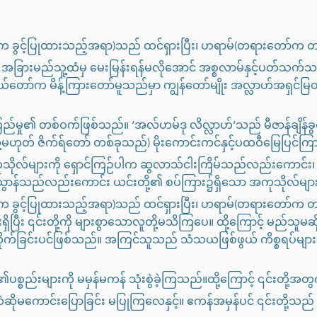
က ခွင့်ပြုထားသည့်အရာ)သည် ထင်ရှားပြီး၊ ဟရာမ်(တရားတော်က
 အခြားမည်သူ့ထံမှ မေးမြန်းရန်မလိုအောင် အစ္စလာမ်နှင့်ပတ်သက်သည့
ုယ်တော်က မိန့်ကြားတော်မူသည်မှာ ကျွန်တော်မျိုး အလ္လာဟ်အရှင
ြည်မှု၏ တစ်ဝက်ဖြစ်သည်။ ‘အလ်ဟမ်ဒု လိလ္လာဟ်’သည် မီဇာန်ချိန်ခွင
ု့မဟုတ် ဇိက်ရ်တော် တစ်ခုသည်) မိုးကောင်းကင်နှင့်ပထဝီမြေပြင်က
လ်များကို ရှောင်ကြဉ်ပါက ဆွလာသ်ငါးကြိမ်သည်လည်းကောင်း၊ 
ာန်သည်လည်းကောင်း ယင်းတို့၏ စပ်ကြား၌ရှိသော အကုသိုလ်မျ
က ခွင့်ပြုထားသည့်အရာ)သည် ထင်ရှားပြီး၊ ဟရာမ်(တရားတော်က
ှိပြီး ၎င်းတို့ကို များစွာသောလူတို့မသိကြပေ။ ထို့ကြောင့် မည်သူမဆ
းလိုက်ခြင်းပင်ဖြစ်သည်။ အကြင်သူသည် သံသယဖြစ်ဖွယ် ကိစ္စရပ်မျ
္စည်းများကို မမှန်မကန် သုံးစွဲခဲ့ကြသည်။ထို့ကြောင့် ၎င်းတို့အ
ဆိုမကောင်းပြောခြင်း မပြုကြလေနှင့်။ ဧကန်အမှန်ပင် ၎င်းတို့သည် 