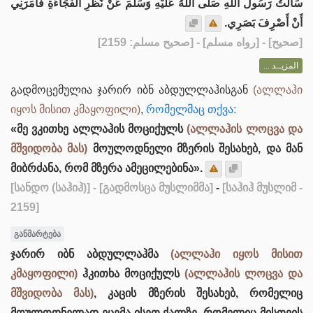
سَأَلْتُ رَسُولَ اللهِ صَلَّى اللهُ عَلَيْهِ وَسَلَّمَ عَنْ نَظَرِ الْفُجَاءَةِ فَأَمَرَنِي
أَنْ أَصْرِفَ بَصَرِي.
] - [رواه مسلم] - [صحيح مسلم: 2159]
صحيح
[
المزيــد ...
გადმოცემულია ჯარირ იბნ აბდულლაჰისგან
(ალლაჰი
იყოს მისით კმაყოფილი)
,
რომელმაც თქვა:
«მე ვკითხე ალლაჰის მოციქულს
(ალლაჰის ლოცვა და
მშვიდობა მას)
მოულოდნელი მზერის შესახებ, და მან
მიბრძანა, რომ მზერა ამეცილებინა».
[სანდო (საჰიჰ)]
- [გადმოსცა მუსლიმმა]
-
[საჰიჰ მუსლიმ -
2159]
განმარტება
ჯარირ იბნ აბდულლაჰმა
(ალლაჰი იყოს მისით
კმაყოფილი)
ჰკითხა მოციქულს
(ალლაჰის ლოცვა და
მშვიდობა მას)
, კაცის მზერის შესახებ, რომელიც
მოულოდნელად ეცემა ისეთ ქალზე, რომელიც მისთვის