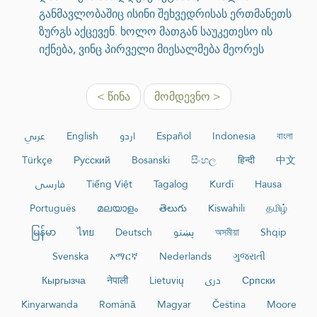
განმავლობაშიც ისინი შეხვედრისას ერთმანეთს
ზურგს აქცევენ. ხოლო მათგან საუკეთესო ის
იქნება, ვინც პირველი მიესალმება მეორეს
< წინა
მომდევნო >
عربي
English
اردو
Español
Indonesia
বাংলা
Türkçe
Русский
Bosanski
සිංහල
हिन्दी
中文
فارسی
Tiếng Việt
Tagalog
Kurdî
Hausa
Português
മലയാളം
తెలుగు
Kiswahili
தமிழ்
မြန်မာ
ไทย
Deutsch
پښتو
অসমীয়া
Shqip
Svenska
አማርኛ
Nederlands
ગુજરાતી
Кыргызча
नेपाली
Lietuvių
دری
Српски
Kinyarwanda
Română
Magyar
Čeština
Moore