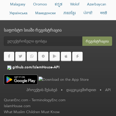
Malagasy
Oromoo
ಕನ್ನಡ
Wolof
Azərbaycan
Українська
Македонски
ភាសាខ្មែរ
ਪੰਜਾਬੀ
मराठी
საფოსტო სიაში რეგისტრაცია
რეგისტრაცია
github.com/IslamHouse-API
პროექტის შესახებ
•
დაგვიკავშირდით
•
API
QuranEnc.com
-
TerminologyEnc.com
IslamHouse.com
What Muslim Children Must Know