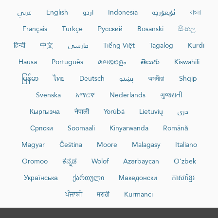
عربي
English
اردو
Indonesia
ئۇيغۇرچە
বাংলা
Français
Türkçe
Русский
Bosanski
සිංහල
हिन्दी
中文
فارسی
Tiếng Việt
Tagalog
Kurdî
Hausa
Português
മലയാളം
తెలుగు
Kiswahili
မြန်မာ
ไทย
Deutsch
پښتو
অসমীয়া
Shqip
Svenska
አማርኛ
Nederlands
ગુજરાતી
Кыргызча
नेपाली
Yorùbá
Lietuvių
دری
Српски
Soomaali
Kinyarwanda
Română
Magyar
Čeština
Moore
Malagasy
Italiano
Oromoo
ಕನ್ನಡ
Wolof
Azərbaycan
O‘zbek
Українська
ქართული
Македонски
ភាសាខ្មែរ
ਪੰਜਾਬੀ
मराठी
Kurmancî