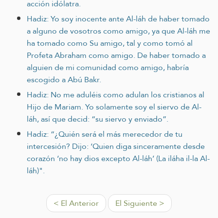
acción idólatra.
Hadiz: Yo soy inocente ante Al-láh de haber tomado
a alguno de vosotros como amigo, ya que Al-láh me
ha tomado como Su amigo, tal y como tomó al
Profeta Abraham como amigo. De haber tomado a
alguien de mi comunidad como amigo, habría
escogido a Abú Bakr.
Hadiz: No me aduléis como adulan los cristianos al
Hijo de Mariam. Yo solamente soy el siervo de Al-
láh, así que decid: “su siervo y enviado”.
Hadiz: “¿Quién será el más merecedor de tu
intercesión? Dijo: ‘Quien diga sinceramente desde
corazón ‘no hay dios excepto Al-láh’ (La iláha il-la Al-
láh)".
< El Anterior
El Siguiente >