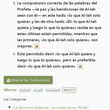
La comprensión correcta de las palabras del
Profeta —la paz y las bendiciones de Al-lah
sean con él— en este hadiz «lo que Al-lah solo
quiera» y las de otra hadiz «Di: lo que Al-lah
quiera y luego lo que tú quieras» reside en que
estas últimas están permitidas, mientras que
las primeras, «lo que Al-lah solo quiera», son
mejores.
Está permitido decir «lo que Al-lah quiera y
luego lo que tú quieras», pero es preferible
decir «lo que Al-lah solo quiera».
Mostrar las Traducciones
Idioma:
الإنجليزية
الأوردية
الإندونيسية
Más
(57)
Las Categorías
La doctrina Islámica
.
La creencia en Al-lah,