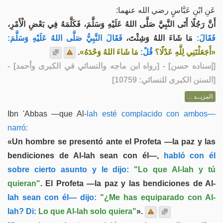
عَنِ ابْنِ عَبَّاسٍ رضي الله عنهما:
أَنَّ رَجُلًا أَتَى النَّبِيَّ صَلَّى اللهُ عَلَيْهِ وَسَلَّمَ، فَكَلَّمَهُ فِي بَعْضِ الْأَمْرِ،
فَقَالَ:
مَا شَاءَ اللهُ وَشِئْتَ،
فَقَالَ النَّبِيُّ صَلَّى اللهُ عَلَيْهِ وَسَلَّمَ:
.
مَا شَاءَ اللهُ وَحْدَهُ»
قُلْ:
«أَجَعَلْتَنِي لِلَّهِ عَدْلًا؟
] - [رواه ابن ماجه والنسائي في الكبرى وأحمد] -
إسناده حسن
[
[السنن الكبرى للنسائي: 10759]
المزيــد ...
Ibn 'Abbas —que Al-
lah esté complacido con ambos—
narró:
«Un hombre se presentó ante el Profeta —la paz y las
bendiciones de Al-lah sean con él—,
habló con él
sobre cierto asunto y le dijo:
"Lo que Al-lah y tú
quieran"
. El Profeta —la paz y las bendiciones de Al-
lah sean con él— dijo:
"¿Me has equiparado con Al-
lah? Di:
Lo que Al-lah solo quiera"
».