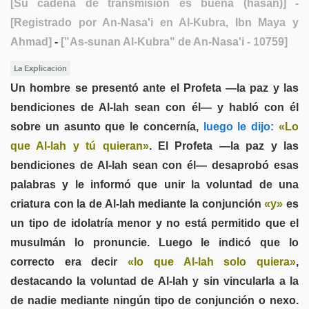
[Su cadena de transmisión es buena (hasan)]
-
[Registrado por An-Nasa'i en Al-Kubra, Ibn Maya y
Ahmad]
-
["As-sunan Al-Kubra" de An-Nasa'i - 10759]
La Explicación
Un hombre se presentó ante el Profeta —la paz y las
bendiciones de Al-lah sean con él— y habló con él
sobre un asunto que le concernía,
luego le dijo:
«Lo
que Al-lah y tú quieran»
. El Profeta —la paz y las
bendiciones de Al-lah sean con él— desaprobó esas
palabras y le informó que unir la voluntad de una
criatura con la de Al-lah mediante la conjunción
«y»
es
un tipo de idolatría menor y no está permitido que el
musulmán lo pronuncie. Luego le indicó que lo
correcto era decir
«lo que Al-lah solo quiera»
,
destacando la voluntad de Al-lah y sin vincularla a la
de nadie mediante ningún tipo de conjunción o nexo.