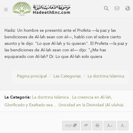
Hadiz:
Un hombre se presentó ante el Profeta —la paz y las
bendiciones de Al-lah sean con él—, habló con él sobre cierto
asunto y le dijo: "Lo que Al-lah y tú quieran". El Profeta —la paz y
las bendiciones de Al-lah sean con él— dijo: "¿Me has
equiparado con Al-lah? Di: Lo que Al-lah solo quiera
Página principal
Las Categorías
La doctrina Islámica
La Categoría:
La doctrina Islámica
.
La creencia en Al-lah,
Glorificado y Exaltado sea.
.
.Unicidad en la Divinidad (Al uluhía)
.
PDF
+
-