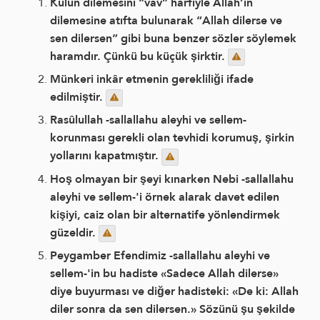
Kulun dilemesini “vav” harfiyle Allah’ın
dilemesine atıfta bulunarak “Allah dilerse ve
sen dilersen” gibi buna benzer sözler söylemek
haramdır. Çünkü bu küçük şirktir.
Münkeri inkâr etmenin gerekliliği ifade
edilmiştir.
Rasûlullah -sallallahu aleyhi ve sellem-
korunması gerekli olan tevhidi korumuş, şirkin
yollarını kapatmıştır.
Hoş olmayan bir şeyi kınarken Nebi -sallallahu
aleyhi ve sellem-'i örnek alarak davet edilen
kişiyi, caiz olan bir alternatife yönlendirmek
güzeldir.
Peygamber Efendimiz -sallallahu aleyhi ve
sellem-'in bu hadiste «Sadece Allah dilerse»
diye buyurması ve diğer hadisteki: «De ki: Allah
diler sonra da sen dilersen.» Sözünü şu şekilde