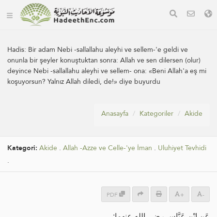
Hadis:
Bir adam Nebi -sallallahu aleyhi ve sellem-'e geldi ve
onunla bir şeyler konuştuktan sonra: Allah ve sen dilersen (olur)
deyince Nebi -sallallahu aleyhi ve sellem- ona: «Beni Allah'a eş mi
koşuyorsun? Yalnız Allah diledi, de!» diye buyurdu
Anasayfa
Kategoriler
Akide
Kategori:
Akide
.
Allah -Azze ve Celle-'ye İman
.
Uluhiyet Tevhidi
.
PDF
+
-
عَنِ ابْنِ عَبَّاسٍ رضي الله عنهما: