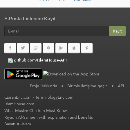
E-Posta Listesine Kayıt
Kayıt
github.com/IslamHouse-API
Proje Hakkında
•
Bizimle iletişime geçin
•
API
QuranEnc.com
-
TerminologyEnc.com
IslamHouse.com
What Muslim Children Must Know
Riyadh Al-Salheen with explanation and benefits
Bayan Al-Islam