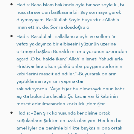
Hadis: Bana İslam hakkında öyle bir söz söyle ki, bu
hususta senden başkasına bir şey sormaya gerek
duymayayım. Rasûlullah şöyle buyurdu: «Allah’a
iman ettim, de. Sonra dosdoğru ol
Hadis: Rasûlullah -sallallahu aleyhi ve sellem-'in
vefatı yaklaşınca bir elbisesini yüzünün üzerine
örtmeye başladı.Bunaldı mı onu yüzünün üzerinden
açardı.O bu halde iken:''Allah'ın laneti Yahudilerle
Hristiyanlara olsun çünkü onlar peygamberlerinin
kabirlerini mescit edindiler.''-Buyurarak onların
yaptıklarının aynısını yapmaktan
sakındırıyordu.''Âişe:Eğer bu olmasaydı onun kabri
açıkta bulundurulacaktı.Şu kadar var ki kabrinin
mescit edinilmesinden korkuldu,demiştir.
Hadis: «Ben şirk konusunda kendisine ortak
koşulanların şirkten en uzak olanıyım. Her kim bir
amel işler de benimle birlikte başkasını ona ortak