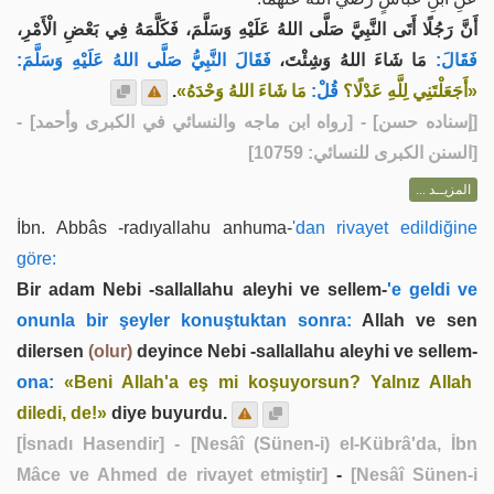
أَنَّ رَجُلًا أَتَى النَّبِيَّ صَلَّى اللهُ عَلَيْهِ وَسَلَّمَ، فَكَلَّمَهُ فِي بَعْضِ الْأَمْرِ،
فَقَالَ:
مَا شَاءَ اللهُ وَشِئْتَ،
فَقَالَ النَّبِيُّ صَلَّى اللهُ عَلَيْهِ وَسَلَّمَ:
.
مَا شَاءَ اللهُ وَحْدَهُ»
قُلْ:
«أَجَعَلْتَنِي لِلَّهِ عَدْلًا؟
] - [رواه ابن ماجه والنسائي في الكبرى وأحمد] -
إسناده حسن
[
[السنن الكبرى للنسائي: 10759]
المزيــد ...
İbn. Abbâs -radıyallahu anhuma-
'dan rivayet edildiğine
göre:
Bir adam Nebi -sallallahu aleyhi ve sellem-
'e geldi ve
onunla bir şeyler konuştuktan sonra:
Allah ve sen
dilersen
(olur)
deyince Nebi -sallallahu aleyhi ve sellem-
ona:
«Beni Allah'a eş mi koşuyorsun? Yalnız Allah
diledi, de!»
diye buyurdu.
[İsnadı Hasendir]
- [Nesâî (Sünen-i) el-Kübrâ'da, İbn
Mâce ve Ahmed de rivayet etmiştir]
-
[Nesâî Sünen-i