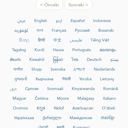
< Önceki
Sonraki >
عربي
English
اردو
Español
Indonesia
ئۇيغۇرچە
বাংলা
Français
Русский
Bosanski
සිංහල
हिन्दी
中文
فارسی
Tiếng Việt
Tagalog
Kurdî
Hausa
Português
മലയാളം
తెలుగు
Kiswahili
မြန်မာ
ไทย
Deutsch
پښتو
অসমীয়া
Shqip
Svenska
አማርኛ
Nederlands
ગુજરાતી
Кыргызча
नेपाली
Yorùbá
Lietuvių
دری
Српски
Soomaali
Kinyarwanda
Română
Magyar
Čeština
Moore
Malagasy
Italiano
Oromoo
ಕನ್ನಡ
Wolof
Azərbaycan
O‘zbek
Українська
ქართული
Македонски
ភាសាខ្មែរ
ਪੰਜਾਬੀ
मराठी
Kurmancî