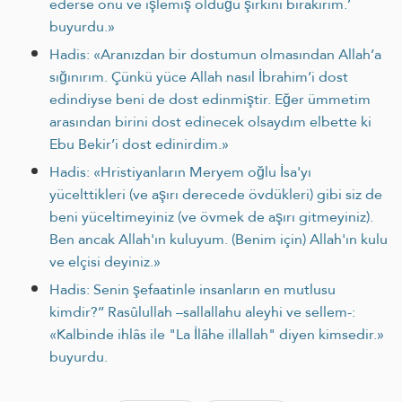
ederse onu ve işlemiş olduğu şirkini bırakırım.’
buyurdu.»
Hadis: «Aranızdan bir dostumun olmasından Allah’a
sığınırım. Çünkü yüce Allah nasıl İbrahim’i dost
edindiyse beni de dost edinmiştir. Eğer ümmetim
arasından birini dost edinecek olsaydım elbette ki
Ebu Bekir’i dost edinirdim.»
Hadis: «Hristiyanların Meryem oğlu İsa'yı
yücelttikleri (ve aşırı derecede övdükleri) gibi siz de
beni yüceltimeyiniz (ve övmek de aşırı gitmeyiniz).
Ben ancak Allah'ın kuluyum. (Benim için) Allah'ın kulu
ve elçisi deyiniz.»
Hadis: Senin şefaatinle insanların en mutlusu
kimdir?’’ Rasûlullah –sallallahu aleyhi ve sellem-:
«Kalbinde ihlâs ile "La İlâhe illallah" diyen kimsedir.»
buyurdu.