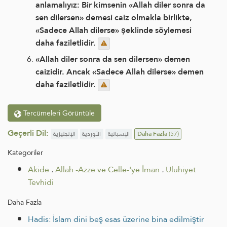
anlamalıyız: Bir kimsenin «Allah diler sonra da
sen dilersen» demesi caiz olmakla birlikte,
«Sadece Allah dilerse» şeklinde söylemesi
daha faziletlidir.
«Allah diler sonra da sen dilersen» demen
caizidir. Ancak «Sadece Allah dilerse» demen
daha faziletlidir.
Tercümeleri Görüntüle
Geçerli Dil:
الإنجليزية
الأوردية
الإسبانية
Daha Fazla
(57)
Kategoriler
Akide
.
Allah -Azze ve Celle-'ye İman
.
Uluhiyet
Tevhidi
Daha Fazla
Hadis: İslam dini beş esas üzerine bina edilmiştir