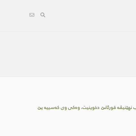
ب نهێنیڤه‌ قورئانێ دخوینیت، وه‌كی وی كه‌سییه‌ یێ