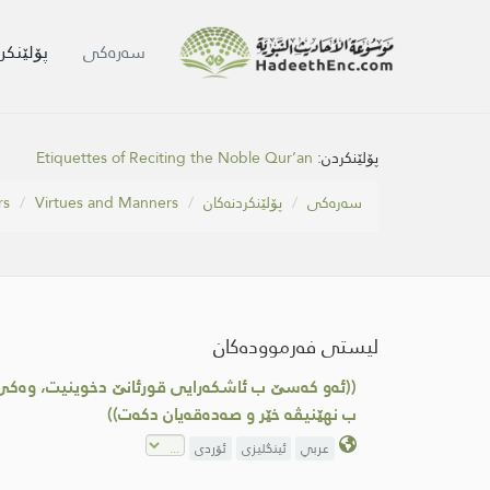
سه‌ره‌كی
پۆلێنکر
پۆلێنکردن:
Etiquettes of Reciting the Noble Qur’an
سه‌ره‌كی
پۆلێنکردنەکان
Virtues and Manners
rs
لیستی فەرموودەکان
((ئه‌و كه‌سێ ب ئاشكه‌رایی قورئانێ دخوینیت، وه‌كی 
ب نهێنیڤه‌ خێر و صه‌ده‌قه‌یان دكه‌ت))
عربي
ئینگلیزی
ئۆردی