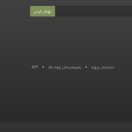
تۆمار کردن
دەربارەی پرۆژە
•
پەیوەندیمان پێوە بکە
•
API