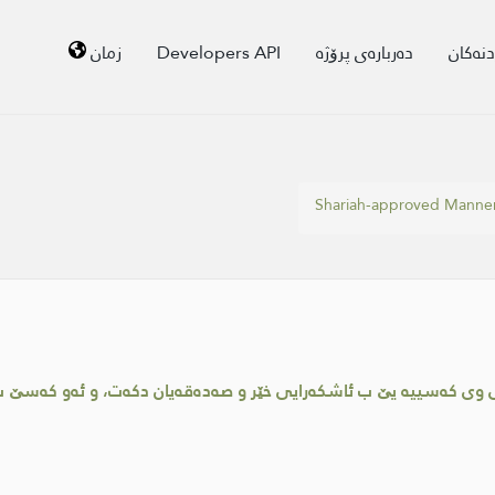
دنەکان
دەربارەی پرۆژە
Developers API
زمان
Shariah-approved Manne
وی كه‌سییه‌ یێ ب ئاشكه‌رایی خێر و صه‌ده‌قه‌یان دكه‌ت، و ئه‌و كه‌سێ 