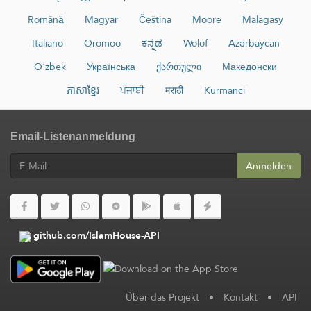
Română
Magyar
Čeština
Moore
Malagasy
Italiano
Oromoo
ಕನ್ನಡ
Wolof
Azərbaycan
O‘zbek
Українська
ქართული
Македонски
ភាសាខ្មែរ
ਪੰਜਾਬੀ
मराठी
Kurmancî
Email-Listenanmeldung
Anmelden
github.com/IslamHouse-API
Über das Projekt
•
Kontakt
•
API