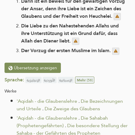
Darin ist ein Beweis für den gewaltigen Vorzug
der Ansar, denn ihre Liebe ist ein Zeichen des
Glaubens und der Freiheit von Heuchelei.
Die Liebe zu den Nahestehenden Allahs und
ihre Unterstützung ist ein Grund dafür, dass
Allah den Diener liebt.
Der Vorzug der ersten Muslime im Islam.
Übersetzung anzeigen
Sprache:
الإنجليزية
الأوردية
الإسبانية
Mehr
(58)
Werke
'Aqidah - die Glaubenslehre
.
Die Bezeichnungen
und Urteile
.
Die Zweige des Glaubens
'Aqidah - die Glaubenslehre
.
Die Sahabah
(Prophetengefährten)
.
Die besondere Stellung der
Sahaba - der Gefährten des Propheten