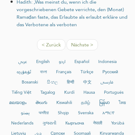
Hadith: ‚Was meinst du, wenn ich die
vorgeschriebenen Gebete verrichte, den (Monat)
Ramaḍan faste, das Erlaubte als erlaubt erkläre und
das Verbotene als verboten
< Zurück
Nächste >
عربي
English
اردو
Español
Indonesia
ئۇيغۇرچە
বাংলা
Français
Türkçe
Русский
Bosanski
සිංහල
हिन्दी
中文
فارسی
Tiếng Việt
Tagalog
Kurdî
Hausa
Português
മലയാളം
తెలుగు
Kiswahili
தமிழ்
မြန်မာ
ไทย
پښتو
অসমীয়া
Shqip
Svenska
አማርኛ
Nederlands
ગુજરાતી
Кыргызча
नेपाली
Yorùbá
Lietuvių
دری
Српски
Soomaali
Kinyarwanda