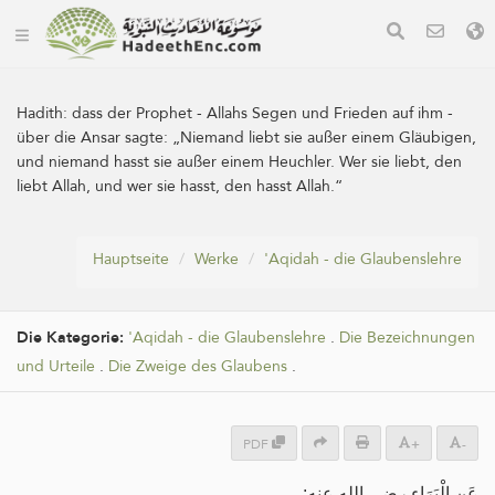
Hadith:
dass der Prophet - Allahs Segen und Frieden auf ihm -
über die Ansar sagte: „Niemand liebt sie außer einem Gläubigen,
und niemand hasst sie außer einem Heuchler. Wer sie liebt, den
liebt Allah, und wer sie hasst, den hasst Allah.“
Hauptseite
Werke
'Aqidah - die Glaubenslehre
Die Kategorie:
'Aqidah - die Glaubenslehre
.
Die Bezeichnungen
und Urteile
.
Die Zweige des Glaubens
.
PDF
+
-
عَنِ الْبَرَاءِ رضي الله عنه: