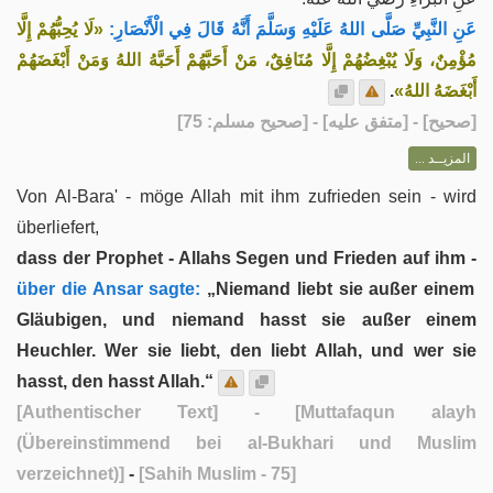
عَنِ النَّبِيِّ صَلَّى اللهُ عَلَيْهِ وَسَلَّمَ أَنَّهُ قَالَ فِي الْأَنْصَارِ:
«لَا يُحِبُّهُمْ إِلَّا
مُؤْمِنٌ، وَلَا يُبْغِضُهُمْ إِلَّا مُنَافِقٌ، مَنْ أَحَبَّهُمْ أَحَبَّهُ اللهُ وَمَنْ أَبْغَضَهُمْ
.
أَبْغَضَهُ اللهُ»
] - [متفق عليه] - [صحيح مسلم: 75]
صحيح
[
المزيــد ...
Von Al-Bara' - möge Allah mit ihm zufrieden sein - wird
überliefert,
dass der Prophet - Allahs Segen und Frieden auf ihm -
über die Ansar sagte:
„Niemand liebt sie außer einem
Gläubigen, und niemand hasst sie außer einem
Heuchler. Wer sie liebt, den liebt Allah, und wer sie
hasst, den hasst Allah.“
[Authentischer Text]
- [Muttafaqun alayh
(Übereinstimmend bei al-Bukhari und Muslim
verzeichnet)]
-
[Sahih Muslim - 75]