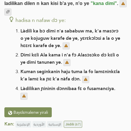
ladilikan dilen n kan kisi b'a ye, n'o ye
"kana dimi"
.
hadisa n nafaw dɔ ye:
Làdili ka bɔ dimi n'a sababuw ma, k'a masɔrɔ
o ye kojuguw karafe de ye, yɛrɛkɔlɔsi a la o ye
hɛɛrɛ karafe de ye.
Dimi kɛli Ala kama i n'a fɔ Alasɔsɔko dɔ kɛli o
ye dimi tanunen ye.
Kuman seginkanin haju tuma la fo lamɛninkɛla
k'a lamɛ ka ɲɛ k'a nàfa dɔn.
Làdilikan ɲininin dɔnnibaa fɛ o fusamanciya.
Bayɛlɛmalenw yirali
Kan:
الإنجليزية
الأوردية
الإسبانية
Jiidili
(67)