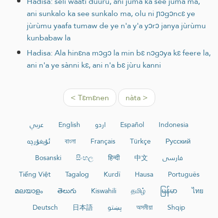
Hadisa: seli waati duuru, ani juma ka see juma ma,
ani sunkalo ka see sunkalo ma, olu ni ɲɔgɔncɛ ye
jùrùmu yaafa tumaw de ye n'a y'a yɔrɔ janya jùrùmu
kunbabaw la
Hadisa: Ala hinɛna mɔgɔ la min bɛ nɔgɔya kɛ feere la,
ani n'a ye sànni kɛ, ani n'a bɛ jùru kanni
< Tɛmɛnen
nàta >
عربي
English
اردو
Español
Indonesia
ئۇيغۇرچە
বাংলা
Français
Türkçe
Русский
Bosanski
සිංහල
हिन्दी
中文
فارسی
Tiếng Việt
Tagalog
Kurdî
Hausa
Português
മലയാളം
తెలుగు
Kiswahili
தமிழ்
မြန်မာ
ไทย
Deutsch
日本語
پښتو
অসমীয়া
Shqip