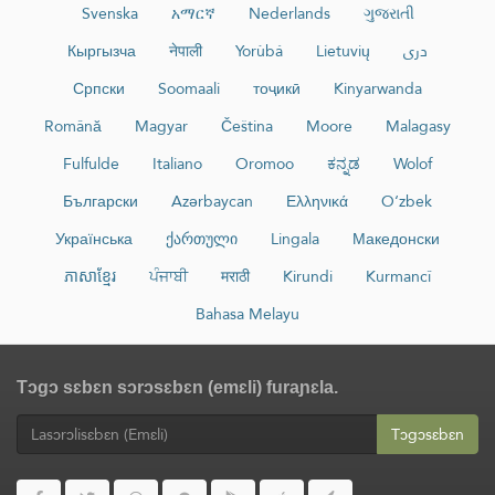
Svenska
አማርኛ
Nederlands
ગુજરાતી
Кыргызча
नेपाली
Yorùbá
Lietuvių
دری
Српски
Soomaali
тоҷикӣ
Kinyarwanda
Română
Magyar
Čeština
Moore
Malagasy
Fulfulde
Italiano
Oromoo
ಕನ್ನಡ
Wolof
Български
Azərbaycan
Ελληνικά
O‘zbek
Українська
ქართული
Lingala
Македонски
ភាសាខ្មែរ
ਪੰਜਾਬੀ
मराठी
Kirundi
Kurmancî
Bahasa Melayu
Tɔgɔ sɛbɛn sɔrɔsɛbɛn (emɛli) furaɲɛla.
Tɔgɔsɛbɛn