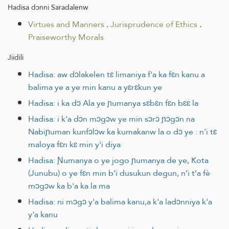
Hadisa dɔnni Saradalenw
Virtues and Manners
.
Jurisprudence of Ethics
.
Praiseworthy Morals
Jiidili
Hadisa: aw dɔlakelen tɛ limaniya f'a ka fɛn kanu a
balima ye a ye min kanu a yɛrɛkun ye
Hadisa: i ka dɔ Ala ye ɲumanya sɛbɛn fɛn bɛɛ la
Hadisa: i k'a dɔn mɔgɔw ye min sɔrɔ ɲɔgɔn na
Nabiɲuman kunfɔlɔw ka kumakanw la o dɔ ye : n'i tɛ
maloya fɛn kɛ min y'i diya
Hadisa: Ɲumanya o ye jogo ɲumanya de ye, Kota
(Junubu) o ye fɛn min b’i dusukun degun, n’i t’a fè
mɔgɔw ka b'a ka la ma
Hadisa: ni mɔgɔ y'a balima kanu,a k'a ladɔnniya k'a
y'a kanu