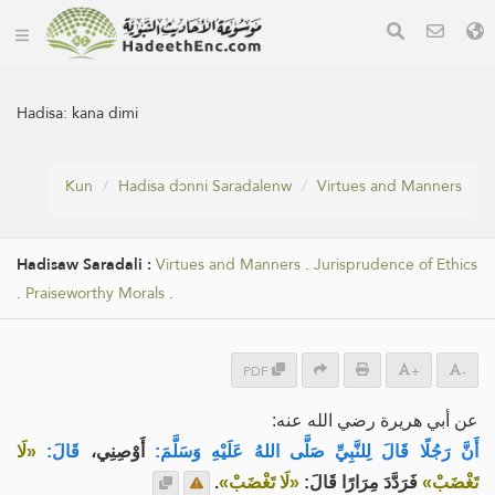
Hadisa:
kana dimi
Kun
Hadisa dɔnni Saradalenw
Virtues and Manners
Hadisaw Saradali :
Virtues and Manners
.
Jurisprudence of Ethics
.
Praiseworthy Morals
.
PDF
+
-
عن أبي هريرة رضي الله عنه:
أَنَّ رَجُلًا قَالَ لِلنَّبِيِّ صَلَّى اللهُ عَلَيْهِ وَسَلَّمَ:
أَوْصِنِي،
قَالَ:
«لَا
.
«لَا تَغْضَبْ»
فَرَدَّدَ مِرَارًا قَالَ:
تَغْضَبْ»