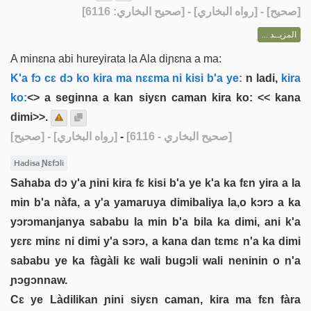
] - [رواه البخاري] - [صحيح البخاري: 6116]
صحيح
[
المزيــد ...
A minɛna abi hureyirata la Ala diɲɛna a ma:
K'a fɔ cɛ dɔ ko kira ma nɛɛma ni kisi b'a ye:
n ladi,
kira
ko:
<
> a seginna a kan siyɛn caman kira ko: << kana
dimi>>.
[صحيح]
- [رواه البخاري]
-
[صحيح البخاري - 6116]
Hadisa Ɲɛfɔli
Sahaba dɔ y'a ɲini kira fɛ kisi b'a ye k'a ka fɛn yira a la
min b'a nàfa, a y'a yamaruya dimibaliya la,o kɔrɔ a ka
yɔrɔmanjanya sababu la min b'a bila ka dimi, ani k'a
yɛrɛ minɛ ni dimi y'a sɔrɔ, a kana dan tɛmɛ n'a ka dimi
sababu ye ka fàgàli kɛ wali bugɔli wali neninin o n'a
ɲɔgɔnnaw.
Cɛ ye Làdilikan ɲini siyɛn caman, kira ma fɛn fàra