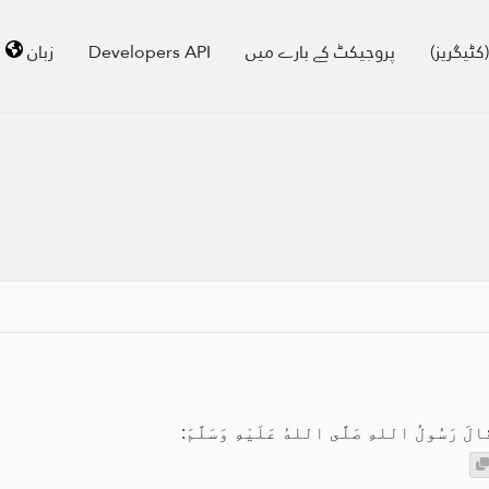
کٹیگریز)
پروجیکٹ کے بارے میں
Developers API
زبان
لَ رَسُولُ اللهِ صَلَّى اللهُ عَلَيْهِ وَسَلَّمَ: