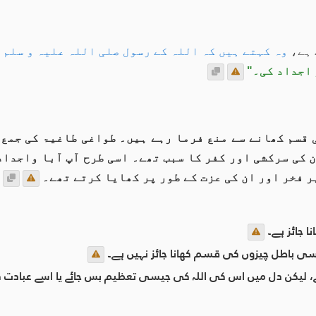
 ہے،
وہ کہتے ہيں کہ اللہ کے رسول صلی اللہ علیہ و سلم ن
 اجداد کی۔"
 قسم کھانے سے منع فرما رہے ہیں۔ طواغی طاغیۃ کی جمع 
 کی سرکشی اور کفر کا سبب تھے۔ اسی طرح آپ آبا واجداد
ر فخر اور ان کی عزت کے طور پر کھایا کرتے تھے۔
ا جائز ہے۔
جیسی باطل چیزوں کی قسم کھانا جائز نہيں ہے۔
لیکن دل میں اس کی اللہ کی جیسی تعظیم بس جائے یا اسے عبادت کا سز