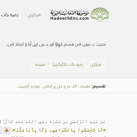
مرکزی
زمرہ جات (
حدیث:
نہ بتوں کی قسم کھاؤ اور نہ ہی اپنے آبا و اجداد کی۔
مرکزی
زمرہ جات (کٹیگریز)
عقیدہ
تقسیم:
عقیدہ
.
اللہ عز و جل پر ایمان
.
توحیدِ اُلوہیت
.
عَنْ عَبْدِ الرَّحْمَنِ بْنِ سَمُرَةَ رضي الله عنه قَالَ: قَا
«لَا تَحْلِفُوا بِالطَّوَاغِي، وَلَا بِآبَائِكُمْ»
.