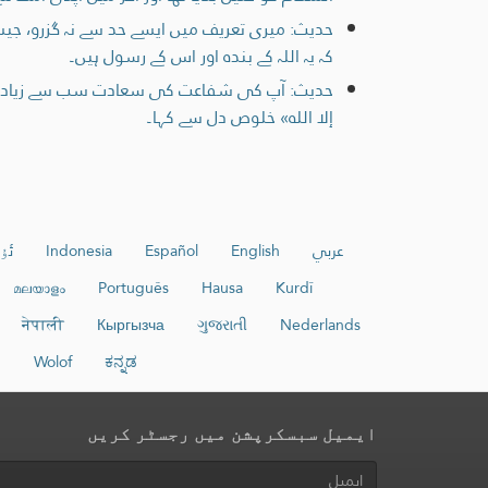
حدیث: میری تعریف میں ایسے حد سے نہ گزرو، جی
کہ یہ اللہ کے بندہ اور اس کے رسول ہیں۔
حدیث: آپ کی شفاعت کی سعادت سب سے زیادہ کو
إلا الله» خلوص دل سے کہا۔
عربي
English
Español
Indonesia
ئۇ
മലയാളം
Português
Hausa
Kurdî
नेपाली
Кыргызча
ગુજરાતી
Nederlands
n
Wolof
ಕನ್ನಡ
ایمیل سبسکرپشن میں رجسٹر کریں