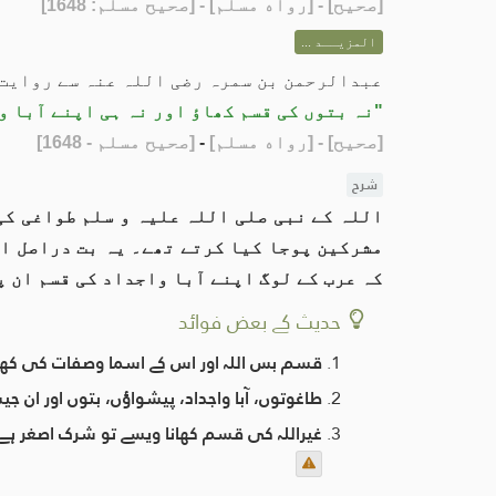
[
صحيح
] - [رواه مسلم] - [صحيح مسلم: 1648]
المزيــد ...
عبدالرحمن بن سمرہ رضی اللہ عنہ سے روایت
"نہ بتوں کی قسم کھاؤ اور نہ ہی اپنے آبا و
[صحيح]
- [رواه مسلم]
-
[صحيح مسلم - 1648]
شرح
اللہ کے نبی صلی اللہ علیہ و سلم طواغی کی
مشرکین پوجا کیا کرتے تھے۔ یہ بت دراصل ان
کہ عرب کے لوگ اپنے آبا واجداد کی قسم ان پ
حدیث کے بعض فوائد
قسم بس اللہ اور اس کے اسما وصفات کی کھان
طاغوتوں، آبا واجداد، پیشواؤں، بتوں اور ان 
غیراللہ کی قسم کھانا ویسے تو شرک اصغر ہے، 