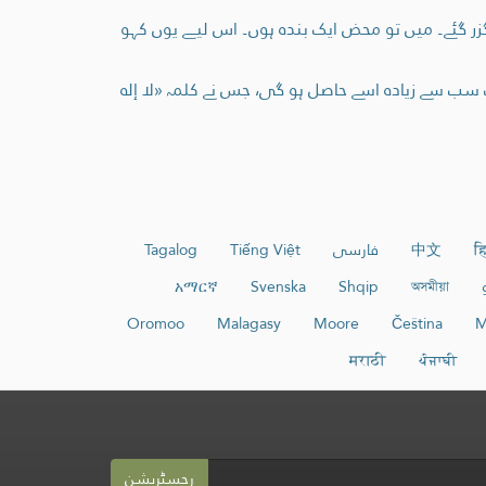
ر گئے۔ میں تو محض ایک بندہ ہوں۔ اس لیے یوں کہو
 سے زیادہ اسے حاصل ہو گی، جس نے کلمہ «لا إله
हि
中文
فارسی
Tiếng Việt
Tagalog
አማርኛ
Svenska
Shqip
অসমীয়া
Oromoo
Malagasy
Moore
Čeština
M
मराठी
ਪੰਜਾਬੀ
رجسٹریشن