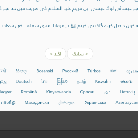
سے عیسائی لوگ عیسی ابن مریم علیہ السلام کی تعریف میں حد سے گز
ن حاصل کرے گا؟ نبی کریم ﷺ نے فرمایا: میری شفاعت کی سعادت سب
< سابقہ
اگلا >
يغۇرچە
বাংলা
Türkçe
Русский
Bosanski
සිංහල
न्दी
తెలుగు
Kiswahili
தமிழ்
မြန်မာ
ไทย
Deutsch
پښتو
Lietuvių
دری
Српски
Kinyarwanda
Română
agyar
ភាសាខ្មែរ
Македонски
ქართული
Українська
Azərbayca