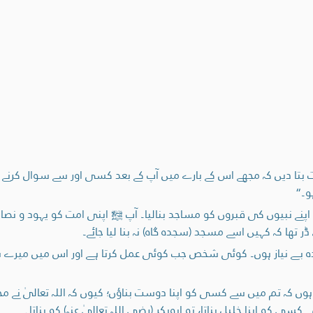
تا دیں کہ مجھے اس کے بارے میں آپ کے بعد کسی اور سے سوال کرنے کی 
ہو۔“
اپنے نبیوں کی قبروں کو مساجد بنالیا۔ آپ ﷺ اپنی امت کو یہود و نصاریٰ ک
تھا کہ کہیں اسے مسجد (سجدہ گاہ) نہ بنا لیا جائے۔
 بے نیاز ہوں۔ کوئی شخص جب كوئی عمل کرتا ہے اور اس میں میرے س
وں کہ تم میں سے کسی کو اپنا دوست بناؤں؛ کیوں کہ اللہ تعالیٰ نے مجھے 
کسی کو اپنا خلیل بناتا، تو ابوبکر (رضی اللہ تعالیٰ عنہ) کو بناتا۔