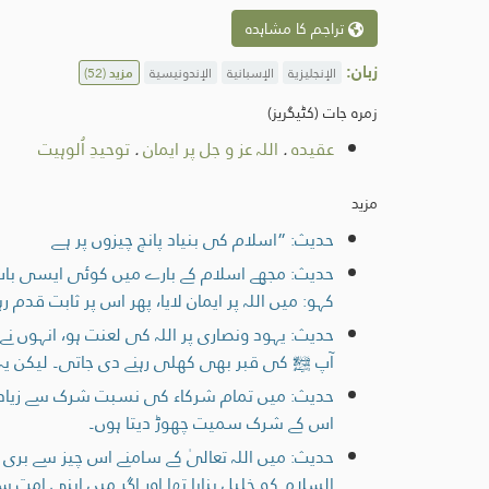
تراجم کا مشاہدہ
زبان:
الإنجليزية
الإسبانية
الإندونيسية
مزید
(52)
زمرہ جات (کٹیگریز)
عقیدہ
.
اللہ عز و جل پر ایمان
.
توحیدِ اُلوہیت
مزید
حدیث: ”اسلام کی بنیاد پانچ چیزوں پر ہے
حدیث: مجھے اسلام کے بارے میں کوئی ایسی بات ب
کہو: میں اللہ پر ایمان لایا، پھر اس پر ثابت قدم ر
حدیث: یہود ونصاری پر اللہ کی لعنت ہو، انہوں نے 
آپ ﷺ کی قبر بھی کھلی رہنے دی جاتی۔ لیکن یہ ڈر 
حدیث: میں تمام شرکاء کی نسبت شرک سے زیادہ
اس کے شرک سمیت چھوڑ دیتا ہوں۔
حدیث: میں اللہ تعالیٰ کے سامنے اس چیز سے بری ہ
السلام کو خلیل بنایا تھا اور اگر میں اپنی امت سے 