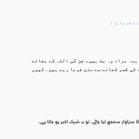
ے فرمایا :
ہے۔ مراد وہ بت ہیں، جن کی اللہ کے بجائے
 کی قسم کھانے سے منع فرما رہے ہیں۔ کیوں
اوار سمجھ لیا جائے، تو یہ شرک اکبر ہو جاتا ہے۔