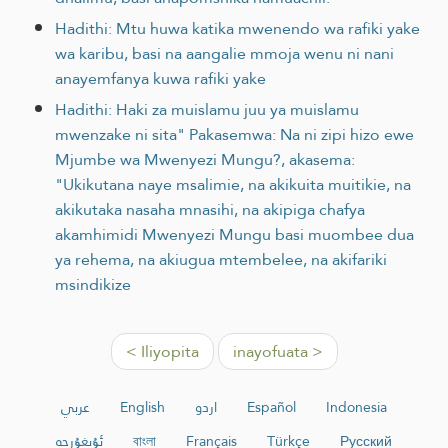
Hadithi: Mtu huwa katika mwenendo wa rafiki yake
wa karibu, basi na aangalie mmoja wenu ni nani
anayemfanya kuwa rafiki yake
Hadithi: Haki za muislamu juu ya muislamu
mwenzake ni sita" Pakasemwa: Na ni zipi hizo ewe
Mjumbe wa Mwenyezi Mungu?, akasema:
"Ukikutana naye msalimie, na akikuita muitikie, na
akikutaka nasaha mnasihi, na akipiga chafya
akamhimidi Mwenyezi Mungu basi muombee dua
ya rehema, na akiugua mtembelee, na akifariki
msindikize
< Iliyopita
inayofuata >
عربي
English
اردو
Español
Indonesia
ئۇيغۇرچە
বাংলা
Français
Türkçe
Русский