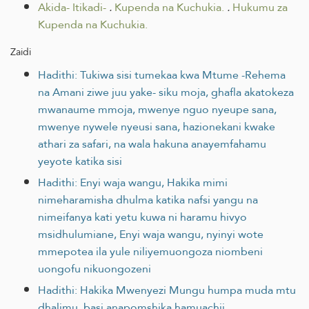
Akida- Itikadi-
.
Kupenda na Kuchukia.
.
Hukumu za
Kupenda na Kuchukia.
Zaidi
Hadithi: Tukiwa sisi tumekaa kwa Mtume -Rehema
na Amani ziwe juu yake- siku moja, ghafla akatokeza
mwanaume mmoja, mwenye nguo nyeupe sana,
mwenye nywele nyeusi sana, hazionekani kwake
athari za safari, na wala hakuna anayemfahamu
yeyote katika sisi
Hadithi: Enyi waja wangu, Hakika mimi
nimeharamisha dhulma katika nafsi yangu na
nimeifanya kati yetu kuwa ni haramu hivyo
msidhulumiane, Enyi waja wangu, nyinyi wote
mmepotea ila yule niliyemuongoza niombeni
uongofu nikuongozeni
Hadithi: Hakika Mwenyezi Mungu humpa muda mtu
dhalimu, basi anapomshika hamuachii.