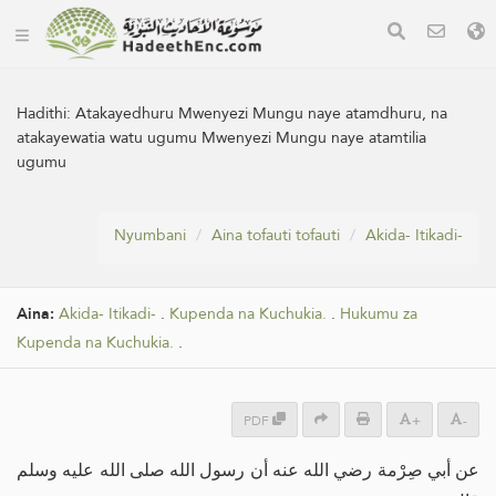
Hadithi:
Atakayedhuru Mwenyezi Mungu naye atamdhuru, na
atakayewatia watu ugumu Mwenyezi Mungu naye atamtilia
ugumu
Nyumbani
Aina tofauti tofauti
Akida- Itikadi-
Aina:
Akida- Itikadi-
.
Kupenda na Kuchukia.
.
Hukumu za
Kupenda na Kuchukia.
.
PDF
+
-
عن أبي صِرْمة رضي الله عنه أن رسول الله صلى الله عليه وسلم