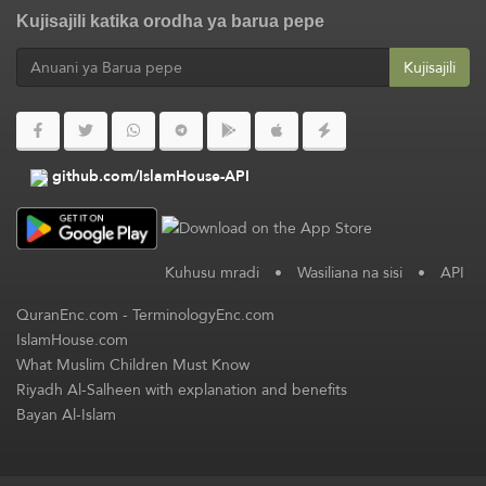
Kujisajili katika orodha ya barua pepe
Kujisajili
github.com/IslamHouse-API
Kuhusu mradi
•
Wasiliana na sisi
•
API
QuranEnc.com
-
TerminologyEnc.com
IslamHouse.com
What Muslim Children Must Know
Riyadh Al-Salheen with explanation and benefits
Bayan Al-Islam