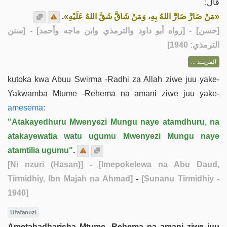
قال:
.
«مَنْ ضَارَّ ضَارَّ اللهُ بِهِ، وَمَنْ شَاقَّ شَقَّ اللهُ عَلَيْهِ»
] - [رواه أبو داود والترمذي وابن ماجه وأحمد] - [سنن
حسن
[
الترمذي: 1940]
المزيــد ...
kutoka kwa Abuu Swirma -Radhi za Allah ziwe juu yake-
Yakwamba Mtume -Rehema na amani ziwe juu yake-
amesema:
"Atakayedhuru Mwenyezi Mungu naye atamdhuru, na
atakayewatia watu ugumu Mwenyezi Mungu naye
atamtilia ugumu"
.
[Ni nzuri (Hasan)]
- [Imepokelewa na Abu Daud,
Tirmidhiy, Ibn Majah na Ahmad]
-
[Sunanu Tirmidhiy -
1940]
Ufafanuzi
Ametahadharisha Mtume -Rehema na amani ziwe juu