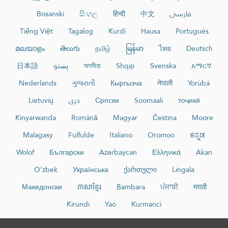
Bosanski
සිංහල
हिन्दी
中文
فارسی
Tiếng Việt
Tagalog
Kurdî
Hausa
Português
മലയാളം
తెలుగు
தமிழ்
မြန်မာ
ไทย
Deutsch
日本語
پښتو
অসমীয়া
Shqip
Svenska
አማርኛ
Nederlands
ગુજરાતી
Кыргызча
नेपाली
Yorùbá
Lietuvių
دری
Српски
Soomaali
тоҷикӣ
Kinyarwanda
Română
Magyar
Čeština
Moore
Malagasy
Fulfulde
Italiano
Oromoo
ಕನ್ನಡ
Wolof
Български
Azərbaycan
Ελληνικά
Akan
O‘zbek
Українська
ქართული
Lingala
Македонски
ភាសាខ្មែរ
Bambara
ਪੰਜਾਬੀ
मराठी
Kirundi
Yao
Kurmancî