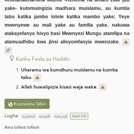
yake- kutomuingizia madhara muislamu, au kumtia
tabu katika jambo lolote katika mambo yake; Yeye
mwenyewe au mali yake au familia yake, nakuwa
atakayefanya hivyo basi Mwenyezi Mungu atamlipa na
atamuadhibu kwa jinsi alivyomfanyia mwenzake.
Katika Faida za Hadithi
Uharamu wa kumdhuru muislamu na kumtia
tabu.
Allah huwalipizia kisasi waja wake.
Kuonyesha Tafsiri
Lugha:
الإنجليزية
الأوردية
الإسبانية
Zaidi
(68)
Aina tofauti tofauti