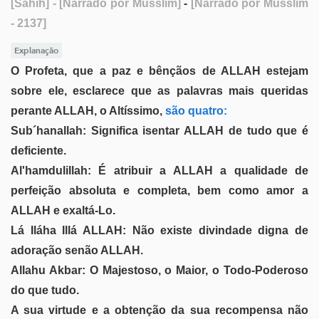
[Sahih]
- [Narrado por Musslim]
-
[Narrado por Musslim
- 2137]
Explanação
O Profeta, que a paz e bênçãos de ALLAH estejam
sobre ele, esclarece que as palavras mais queridas
perante ALLAH, o Altíssimo,
são quatro:
Sub´hanallah: Significa isentar ALLAH de tudo que é
deficiente.
Al'hamdulillah: É atribuir a ALLAH a qualidade de
perfeição absoluta e completa, bem como amor a
ALLAH e exaltá-Lo.
Lá Iláha Illá ALLAH: Não existe divindade digna de
adoração senão ALLAH.
Allahu Akbar: O Majestoso, o Maior, o Todo-Poderoso
do que tudo.
A sua virtude e a obtenção da sua recompensa não