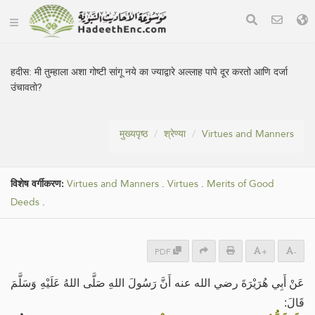
हदीस:
मी तुम्हाला अशा गोष्टी सांगू नये का ज्याद्वारे अल्लाह पापे दूर करतो आणि दर्जा
उंचावतो?
मुख्यपृष्ठ
श्रेण्या
Virtues and Manners
विशेष वर्गीकरण:
Virtues and Manners
.
Virtues
.
Merits of Good
Deeds
.
PDF
+
-
عَنْ أَبِي هُرَيْرَةَ رضي الله عنه أَنَّ رَسُولَ اللهِ صَلَّى اللهُ عَلَيْهِ وَسَلَّمَ
قَالَ: