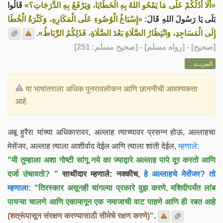
«أَلَا أَدُلُّكُمْ عَلَى مَا يَمْحُو اللهُ بِهِ الْخَطَايَا، وَيَرْفَعُ بِهِ الدَّرَجَاتِ؟»
قَالُوا
بَلَى يَا رَسُولَ اللهِ قَالَ:
«إِسْبَاغُ الْوُضُوءِ عَلَى الْمَكَارِهِ، وَكَثْرَةُ الْخُطَا
.
إِلَى الْمَسَاجِدِ، وَانْتِظَارُ الصَّلَاةِ بَعْدَ الصَّلَاةِ، فَذَلِكُمُ الرِّبَاطُ»
] - [رواه مسلم] - [صحيح مسلم: 251]
صحيح
[
المزيــد ...
या भाषांतराला अधिक पुनरावलोकन आणि छाननीची आवश्यकता
आहे.
अबू हुरैरा यांच्या अधिकारावर, अल्लाह त्याच्यावर प्रसन्न होऊ, अल्लाहचा
मेसेंजर, अल्लाह त्याला आशीर्वाद देईल आणि त्याला शांती देईल,
म्हणाले:
"मी तुम्हाला अशा गोष्टी सांगू नये का ज्याद्वारे अल्लाह पापे दूर करतो आणि
दर्जा उंचावतो? "
साथीदार म्हणाले: नक्कीच,
हे अल्लाहचे मेसेंजर? तो
म्हणाला:
"तिरस्कार असूनही चांगल्या प्रकारे वुझ करणे, मशिदीपर्यंत लांब
पायऱ्या चालणे आणि एकामागून एक नमाजाची वाट पाहणे आणि ही रबत आहे
(शत्रूंपासून संरक्षण करण्यासाठी सीमेचे रक्षण करणे)
"
.