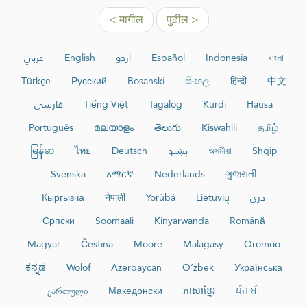
< मागील
पुढील >
عربي
English
اردو
Español
Indonesia
বাংলা
Türkçe
Русский
Bosanski
සිංහල
हिन्दी
中文
فارسی
Tiếng Việt
Tagalog
Kurdî
Hausa
Português
മലയാളം
తెలుగు
Kiswahili
தமிழ்
မြန်မာ
ไทย
Deutsch
پښتو
অসমীয়া
Shqip
Svenska
አማርኛ
Nederlands
ગુજરાતી
Кыргызча
नेपाली
Yorùbá
Lietuvių
دری
Српски
Soomaali
Kinyarwanda
Română
Magyar
Čeština
Moore
Malagasy
Oromoo
ಕನ್ನಡ
Wolof
Azərbaycan
O‘zbek
Українська
ქართული
Македонски
ភាសាខ្មែរ
ਪੰਜਾਬੀ