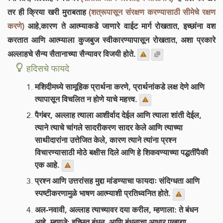
तर ही क्रिया खरी मुराबताह
(शत्रूपासून संरक्षण करण्यासाठी सीमेचे रक्षण
करणे)
आहे,कारण ते आत्म्याकडे जाणारे वाईट मार्ग रोखतात, इच्छांना वश
करतात आणि आत्म्याला कुजबुज स्वीकारण्यापासून रोखतात, अशा प्रकारे
अल्लाहचे सैन्य सैतानाच्या सैन्यावर विजयी होते.
हदिसचे फायदे
मशिदीमध्ये सामूहिक प्रार्थना करणे, प्रार्थनांकडे लक्ष देणे आणि
त्यापासून विचलित न होणे याचे महत्त्व.
पैगंबर, अल्लाह त्याला आशीर्वाद देईल आणि त्याला शांती देईल,
त्याने त्याचे चांगले सादरीकरण सादर केले आणि त्याच्या
साथीदारांना उत्तेजित केले, कारण त्याने त्यांना प्रश्न
विचारण्यासाठी मोठे बक्षीस दिले आणि हे शिकवण्याच्या पद्धतींपैकी
एक आहे.
प्रश्न आणि उत्तरांसह मुद्दा मांडण्याचा फायदाः संदिग्धता आणि
स्पष्टीकरणामुळे भाषण आत्म्याशी प्रतिध्वनित होते.
अल-नवावी, अल्लाह त्याच्यावर दया करील, म्हणाला: ते बंधन
आहे, म्हणजे: इच्छित बंधन, आणि बंधनाचा आधार एखाद्या