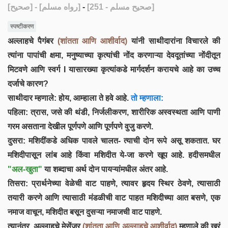
[صحيح]
- [رواه مسلم]
-
[صحيح مسلم - 251]
स्पष्टीकरण
अल्लाहचे पैगंबर
(शांतता आणि आशीर्वाद)
यांनी साथीदारांना विचारले की
त्यांना पापांची क्षमा, मनुष्याच्या कृत्यांची नोंद करणाऱ्या देवदूतांच्या नोंदीतून
मिटवणे आणि स्वर्ग I यासारख्या कृत्यांकडे मार्गदर्शन करायचे आहे का उच्च
दर्जाचे कारण?
साथीदार म्हणाले: होय, आम्हाला ते हवे आहे.
तो म्हणाला:
पहिला: त्रास, जसे की थंडी, निर्जलीकरण, शारीरिक अस्वस्थता आणि पाणी
गरम असताना देखील पूर्णपणे आणि पूर्णपणे वुजु करणे.
दुसरा: मशिदींकडे अधिक पावले चालत- त्याची दोन रूपे असू शकतात. घर
मशिदीपासून लांब आहे किंवा मशिदीत ये-जा करणे खूप आहे. हदीसमधील
"अल-खुता"
या शब्दाचा अर्थ दोन पायऱ्यांमधील अंतर आहे.
तिसरा: प्रार्थनेच्या वेळेची वाट पाहणे, त्यावर हृदय स्थिर ठेवणे, त्यासाठी
तयारी करणे आणि त्यासाठी मंडळीची वाट पाहत मशिदीच्या आत बसणे, एक
नमाज वाचून, मशिदीत बसून दुसऱ्या नमाजची वाट पाहणे.
त्यानंतर, अल्लाहचे मेसेंजर
(शांतता आणि अल्लाहचे आशीर्वाद)
म्हणाले की खरं