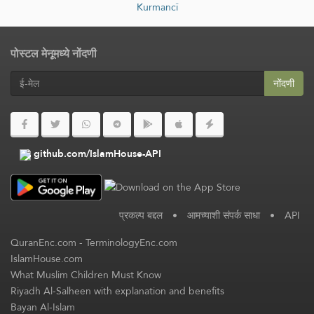
Kurmancî
पोस्टल मेनूमध्ये नोंदणी
नोंदणी
github.com/IslamHouse-API
प्रकल्प बद्दल
•
आमच्याशी संपर्क साधा
•
API
QuranEnc.com
-
TerminologyEnc.com
IslamHouse.com
What Muslim Children Must Know
Riyadh Al-Salheen with explanation and benefits
Bayan Al-Islam