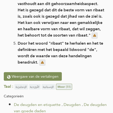
vasthoudt aan dit gehoorzaamheidsaspect.
Het is gezegd dat dit de beste vorm van ribaat
is, zoals ook is gezegd dat jihad van de ziel is.
Het kan ook verwijzen naar een gemakkelijke
en haalbare vorm van ribaat, dat wil zeggen,
het behoort tot de soorten van ribaat."
Door het woord "ribaat" te herhalen en het te
definiëren met het bepaald lidwoord "de",
wordt de waarde van deze handelingen
benadrukt.
Weergave van de vertalingen
Taal :
الإنجليزية
الأوردية
الإسبانية
Meer
(55)
Categorieën
De deugden en etiquette
.
Deugden
.
De deugden
van goede daden