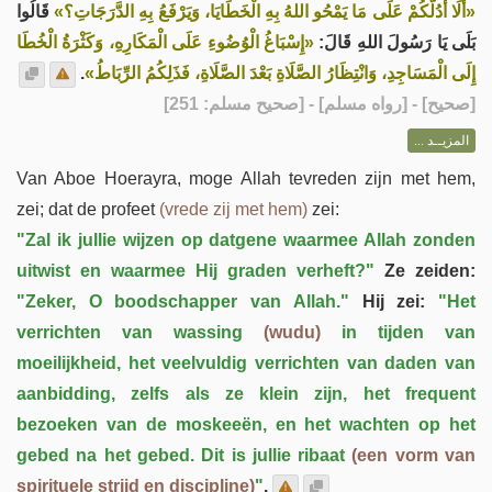
«أَلَا أَدُلُّكُمْ عَلَى مَا يَمْحُو اللهُ بِهِ الْخَطَايَا، وَيَرْفَعُ بِهِ الدَّرَجَاتِ؟»
قَالُوا
بَلَى يَا رَسُولَ اللهِ قَالَ:
«إِسْبَاغُ الْوُضُوءِ عَلَى الْمَكَارِهِ، وَكَثْرَةُ الْخُطَا
.
إِلَى الْمَسَاجِدِ، وَانْتِظَارُ الصَّلَاةِ بَعْدَ الصَّلَاةِ، فَذَلِكُمُ الرِّبَاطُ»
] - [رواه مسلم] - [صحيح مسلم: 251]
صحيح
[
المزيــد ...
Van Aboe Hoerayra, moge Allah tevreden zijn met hem,
zei; dat de profeet
(vrede zij met hem)
zei:
"Zal ik jullie wijzen op datgene waarmee Allah zonden
uitwist en waarmee Hij graden verheft?"
Ze zeiden:
"Zeker, O boodschapper van Allah."
Hij zei:
"Het
verrichten van wassing
(wudu)
in tijden van
moeilijkheid, het veelvuldig verrichten van daden van
aanbidding, zelfs als ze klein zijn, het frequent
bezoeken van de moskeeën, en het wachten op het
gebed na het gebed. Dit is jullie ribaat
(een vorm van
spirituele strijd en discipline)
"
.