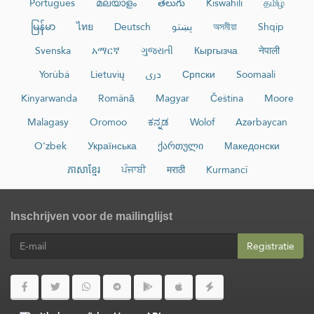
Português
മലയാളം
తెలుగు
Kiswahili
தமிழ்
မြန်မာ
ไทย
Deutsch
پښتو
অসমীয়া
Shqip
Svenska
አማርኛ
ગુજરાતી
Кыргызча
नेपाली
Yorùbá
Lietuvių
دری
Српски
Soomaali
Kinyarwanda
Română
Magyar
Čeština
Moore
Malagasy
Oromoo
ಕನ್ನಡ
Wolof
Azərbaycan
O‘zbek
Українська
ქართული
Македонски
ភាសាខ្មែរ
ਪੰਜਾਬੀ
मराठी
Kurmancî
Inschrijven voor de mailinglijst
Registratie