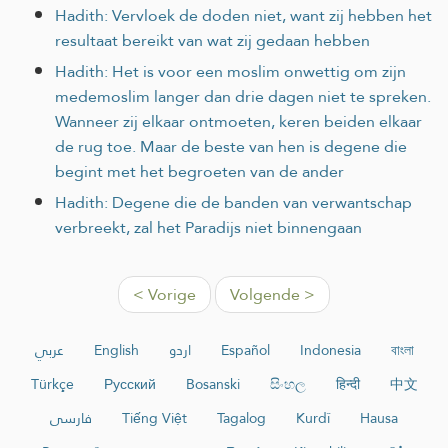
Hadith: Vervloek de doden niet, want zij hebben het
resultaat bereikt van wat zij gedaan hebben
Hadith: Het is voor een moslim onwettig om zijn
medemoslim langer dan drie dagen niet te spreken.
Wanneer zij elkaar ontmoeten, keren beiden elkaar
de rug toe. Maar de beste van hen is degene die
begint met het begroeten van de ander
Hadith: Degene die de banden van verwantschap
verbreekt, zal het Paradijs niet binnengaan
< Vorige
Volgende >
عربي
English
اردو
Español
Indonesia
বাংলা
Türkçe
Русский
Bosanski
සිංහල
हिन्दी
中文
فارسی
Tiếng Việt
Tagalog
Kurdî
Hausa