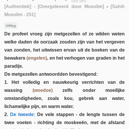
[Authentiek]
- [Overgeleverd door Moeslim]
-
[Sahih
Moeslim - 251]
Uitleg
De profeet vroeg zijn metgezellen of ze wilden weten
welke daden de oorzaak zouden zijn van het vergeven
van zonden, het uitwissen ervan uit de boeken van de
bewakers
(engelen)
, en het verhogen van graden in het
paradijs.
De metgezellen antwoordden bevestigend:
1. Het volledig en nauwkeurig verrichten van de
wassing
(woedoe)
zelfs onder moeilijke
omstandigheden, zoals kou, gebrek aan water,
lichamelijke pijn, en warm water.
2.
De tweede:
De vele stappen - de lengte tussen de
twee voeten - richting de moskeeën, met de afstand