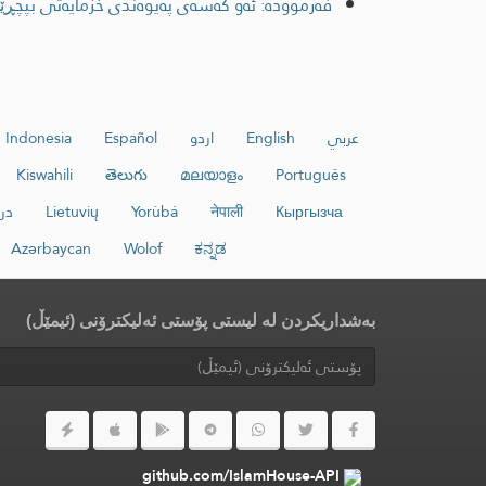
فەرموودە: ئەو کەسەی پەیوەندی خزمایەتی بپچڕێن
عربي
English
اردو
Español
Indonesia
Kiswahili
తెలుగు
മലയാളം
Português
Кыргызча
नेपाली
Yorùbá
Lietuvių
در
Azərbaycan
Wolof
ಕನ್ನಡ
بەشداریکردن لە لیستی پۆستی ئەلیکترۆنی (ئیمێڵ)
github.com/IslamHouse-API