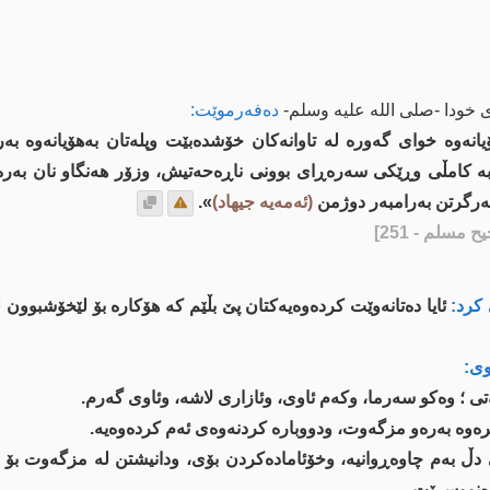
 خودا -صلى الله علیه وسلم-
دەفەرموێت:
انەوە خوای گەورە لە تاوانەکان خۆشدەبێت وپلەتان بەهۆیانەوە بەر
ە کامڵی وڕێکی سەرەڕای بوونی ناڕەحەتیش، وزۆر هەنگاو نان بەرە
گەرگرتن بەرامبەر دوژمن
(ئەمەیە جیهاد)
».
 مسلم - 251]
كرد:
ئایا دەتانەوێت كردەوەیەكتان پێ بڵێم كە هۆكارە بۆ لێخۆشبوون 
ی:
ی ؛ وەكو سەرما، وكەم ئاوی، وئازاری لاشە، وئاوی گەرم.
ترەوە بەرەو مزگەوت، ودووبارە كردنەوەی ئەم كردەوەیە.
ڵ بەم چاوەڕوانیە، وخۆئامادەكردن بۆی، ودانیشتن لە مزگەوت بۆ چ
دەنووسرێت.