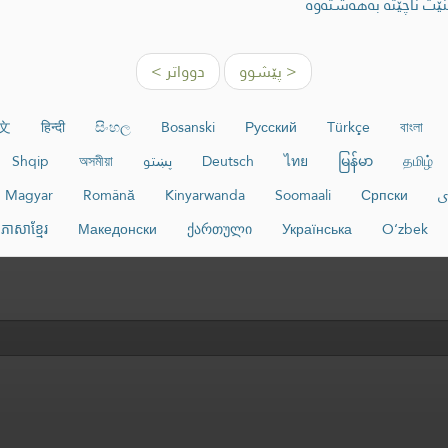
ێت ناچێتە بەهەشتەوە
< پێشوو
دوواتر >
文
हिन्दी
සිංහල
Bosanski
Русский
Türkçe
বাংলা
தமிழ்
မြန်မာ
ไทย
Deutsch
پښتو
অসমীয়া
Shqip
ی
Српски
Soomaali
Kinyarwanda
Română
Magyar
ភាសាខ្មែរ
Македонски
ქართული
Українська
O‘zbek