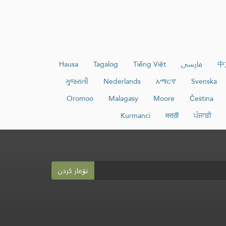
中
فارسی
Tiếng Việt
Tagalog
Hausa
ગુજરાતી
Nederlands
አማርኛ
Svenska
Oromoo
Malagasy
Moore
Čeština
Kurmancî
मराठी
ਪੰਜਾਬੀ
تۆمار کردن