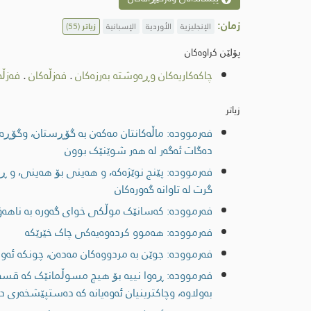
زمان:
الإنجليزية
الأوردية
الإسبانية
زیاتر
(55)
پۆلێن کراوەکان
چاكەكاریەكان وڕەوشتە بەرزەکان
.
فەزڵەكان
.
فەزڵە
زیاتر
فەرموودە: ماڵەکانتان مەکەن بە گۆڕستان، وگۆڕ
دەگات ئەگەر لە هەر شوێنێک بوون
فەرموودە: پێنج نوێژەکە، و ھەینی بۆ ھەینی، و 
گرت لە تاوانە گەورەکان
فەرموودە: كەسانێک موڵكی خوای گەوره به ناهەق بە
فەرموودە: هەموو کردەوەیەکی چاک خێرێکە
فەرموودە: جوێن بە مردووەکان مەدەن، چونکە ئەوا
فەرموودە: ڕەوا نییە بۆ هیچ مسوڵمانێک کە قس
بەولاوە، وچاکترینیان ئەوەیانە کە دەستپێشخەری 