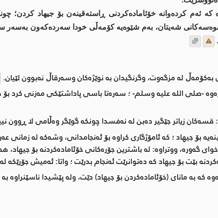
 كە ئەم كردەوانە خۆئامادەكردنی ڕاستەقینەن بۆ جیهاد كردن؛ چو
ەسوەسەكانی شەیتان، بەم شێوەیە كۆمەڵی خودا سەردەكەون بەسەر سەر
بەكۆمەڵ لە مزگەوت، وگرنگیدان بە نوێژەكان وسەرقاڵ نەبوون لێیان.
ەوە -صلى اللە علیە وسلم- ؛ سەرەتا باسی پاداشتێكی مەزنی كرد بۆ ه
سەكان زیاتر جێگیر دەبن لە نەفسدا چونكە گوێگر وەڵامی لا ڕوون نیی
ە بۆ جیهاد ؛ كە ئامۆژگاری كراوە بۆ ئەنجامدانی، وشەكە لە زمانی عەرە
ای گەورە، ووتراوە: لە باشترین جۆرەكانی خۆئامادەكردنە بۆ جیهاد، هەر
ردنە بێت بۆ جیهاد كە دەتوانرێت ئەنجام بدرێت ؛ واتا: ئەمیش جۆرێكە لە
ە كە بە مانای (خۆئامادەكردن بۆ جیهاد) دێت، ولە پێشیدا ناسێنراوە بە