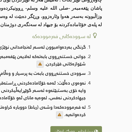
پاشان پێغەمبەر -صلى اللە علیە وسلم- ڕوونیكردەوە
وزاڵبوونە بەسەر هەوا وئارەزوو، وڕێگر دەبێت لە و
لە پلەی خۆئامادەكردنە بۆ جیهاد لە سەنگەری دوژمنان.
لە سوودەکانی فەرموودەکە
گرنگی بەردەوامبوون لەسەر ئەنجامدانی نوێژی 
جوانی خستنەڕووی بابەتەكە لەلایەن پێغەمبەر
شێوازەكانی فێركردن.
سوودی خستنەڕووی بابەت بە پرسیار و وەڵام: ق
نەوەوی دەڵێت: ئەمە خۆئامادەكردنی ڕاستەقینەی
وایە خۆی بەستبێتەوە لەسەر گوێڕایەڵیكردنی خو
جیهادكردنی نەفس، لەوەیە مانای ئەو خۆئامادەك
لە فەرموودەكەدا وشەی (رباط) دووبارە كراوەتەو
كردەوانەیە.
پیشاندانی وەرگێڕانەکان