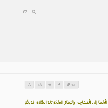
-
+
PDF
لْخُطَا إِلَى الْمَسَاجِدِ، وَانْتِظَارُ الصَّلَاةِ بَعْدَ الصَّلَاةِ، فَذَلِكُمُ