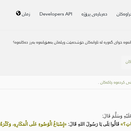
راوەکان
دەربارەی پرۆژە
Developers API
زمان
نەوە خوای گەورە لە تاوانەکان خۆشدەبێت وپلەتان بەهۆیانەوە بەرز دەکاتەوە؟
کان
نی کردەوە چاکەکان
.
ْهِ وَسَلَّمَ قَالَ:
َجَاتِ؟»
قَالُوا بَلَى يَا رَسُولَ اللهِ قَالَ:
«إِسْبَاغُ الْوُضُوءِ عَلَى الْمَكَارِهِ، وَكَثْرَةُ ا