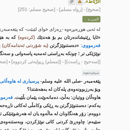
الرِّبَاطُ»
.
[
صحيح
] - [رواه مسلم] - [صحيح مسلم: 251]
المزيــد ...
لە ئەبی هوڕەیڕەوە -ڕەزای خوای لێبێت- کە پێغەمبەری
«ئایا ڕێنیشاندەرتان بم بۆ هەندێك
(کردەوە)
کە بە هۆی
فەرمووی:
«دەستنوێژگرتن
(بە شۆردنی ئەندامەکان)
ب
نوێژێکی تر ؛ چونکە بەڕاستی ئەمەیە پاسەوانی و سەن
[(سەحیح - ڕاست)]
- [(مسلم) ڕیوایەتی كردووە]
-
[صحيح
شیکردنەوە
پێغەمبەر -صلى اللە علیە وسلم-
پرسیاری لە هاوەڵانی 
وبۆ بەرزبوونەوەی پلەكان لە بەهەشتدا؟
هاوەڵان ووتیان: بەڵێ، دەمانەوێت پێمان بڵێیت.
فەرموو
یەكەم: دەستنوێژگرتن بە ڕێكی وكامڵی لەكاتی ناڕەحەت
دووەم: زۆر هەنگاونان لە ماڵەوە یان لە هەرشوێنێكی 
سێیەم: چاوەڕێ كردنی كاتی نوێژكردن، وبەستنەوەی د
چاوەڕوانی نوێژ بكات ؛ ئەمیش هەر بە نوێژكردن بۆی 