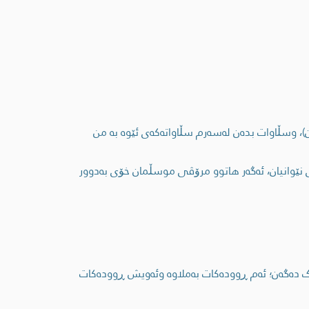
، وسڵاوات بدەن لەسەرم سڵاواتەکەی ئێوە بە من
 نێوانیان، ئەگەر ھاتوو مرۆڤی موسڵمان خۆی بەدوور
ک دەگەن؛ ئەم ڕوودەکات بەملاوە وئەویش ڕوودەکات