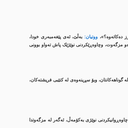
ز دەکاتەوە؟»،
ووتیان:
بەڵێ، ئەی پێغەمبەری خودا،
و مزگەوت، وچاوەڕێکردنی نوێژێک پاش تەواو بوونی
لە گوناهەكانتان، وبۆ سڕینەوەی لە كتێبی فریشتەكان،
اوەڕوانیكردنی نوێژی بەكۆمەڵ، ئەگەر لە مزگەوتدا