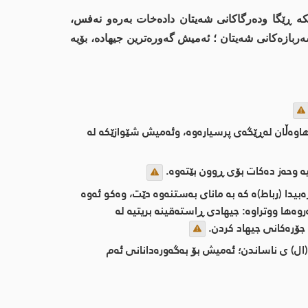
نكە ڕێگا ودەرگاكانی شەیتان دادەخات بەرەو نەفس،
بازەكانی شەیتان ؛ ئەمیش گەورەترین جیهادە، بۆیە
اوەڵان لەڕێگەی پرسیارەوە، وئەمیش شێوازێكە لە
ە وحەز دەكات بۆی ڕوون بێتەوە.
بیدا (رباط)ە كە بە مانای بەستنەوە دێت، وەكو ئەوە
وەها ووتراوە: جیهادی ڕاستەقینە بریتیە لە
 جۆرەكانی جیهاد كردن.
 (ال) ی ناساندن؛ ئەمیش بۆ بەگەورەدانانی ئەم