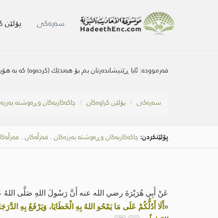
سه‌ره‌كی
پۆلێن ک
فەرموودە:
ئایا ڕێنیشاندەرتان بم بۆ هەندێك (کردەوە) کە بە هۆیا
سه‌ره‌كی
پۆلێن کراوەکان
چاكەكاریەكان وڕەوشتە بەرزە
پۆلێنکردن:
چاكەكاریەكان وڕەوشتە بەرزەکان
.
فەزڵەكان
.
فەزڵەکا
عَنْ أَبِي هُرَيْرَةَ رضي الله عنه أَنَّ رَسُولَ اللهِ صَلَّى اللهُ عَلَي
«أَلَا أَدُلُّكُمْ عَلَى مَا يَمْحُو اللهُ بِهِ الْخَطَايَا، وَيَرْفَعُ بِهِ الدَّر