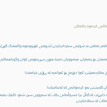
کانی کردەوە چاکەکان
ەکەم مەکەن بە شوێنی سەردانیکردن (شوێنی کۆبوونەوە وئاهەنگ گێڕان)
ڕەمەزان بۆ رەمەزان، ھەموویان دەبنە ھۆی سڕینەوەی تاوان وگوناھەکانی
كاردەهێنن؛ ئەوا دۆزەخ بۆ ئەوانەیه له ڕۆژی قیامەتدا
ن گەیشتن بەو کردەوانەی کە ئەنجامیاندا
ە دابڕێت لە گەڵ برا مسوڵمانی بکات لە سەرووی سێ شەو، کاتێک بەیە
دەکات لە سەلامکردن