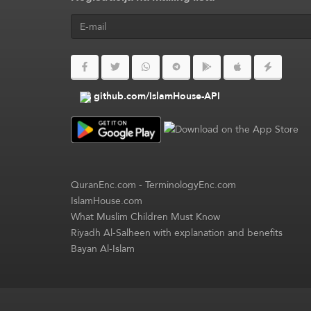
github.com/IslamHouse-API
QuranEnc.com
-
TerminologyEnc.com
IslamHouse.com
What Muslim Children Must Know
Riyadh Al-Salheen with explanation and benefits
Bayan Al-Islam