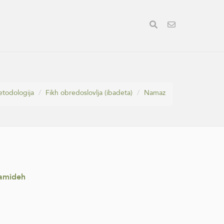
etodologija
Fikh obredoslovlja (ibadeta)
Namaz
hamideh