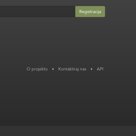
Registracija
O projektu
•
Kontaktiraj nas
•
API