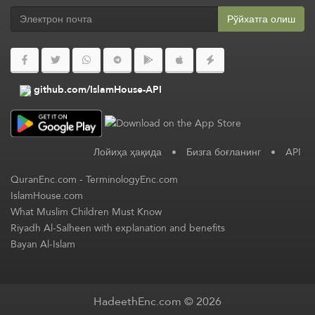
Рўйхатга олиш
github.com/IslamHouse-API
Лойиҳа ҳақида
•
Бизга боғланинг
•
API
QuranEnc.com
-
TerminologyEnc.com
IslamHouse.com
What Muslim Children Must Know
Riyadh Al-Salheen with explanation and benefits
Bayan Al-Islam
HadeethEnc.com © 2026