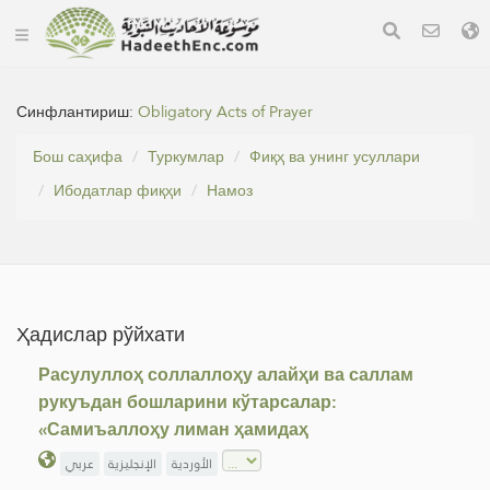
Синфлантириш:
Obligatory Acts of Prayer
Бош саҳифа
Туркумлар
Фиқҳ ва унинг усуллари
Ибодатлар фиқҳи
Намоз
Ҳадислар рўйхати
Расулуллоҳ соллаллоҳу алайҳи ва саллам
рукуъдан бошларини кўтарсалар:
«Самиъаллоҳу лиман ҳамидаҳ
الأوردية
الإنجليزية
عربي