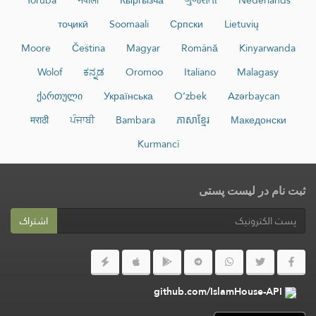
Yorùbá
नेपाली
Кыргызча
ગુજરાતી
Nederlands
тоҷикӣ
Soomaali
Српски
Lietuvių
Moore
Čeština
Magyar
Română
Kinyarwanda
Wolof
ಕನ್ನಡ
Oromoo
Italiano
Malagasy
ქართული
Українська
O‘zbek
Azərbaycan
मराठी
ਪੰਜਾਬੀ
Bambara
ភាសាខ្មែរ
Македонски
Kurmancî
ثبت نام در لیست پستی
اشتراک
github.com/IslamHouse-API