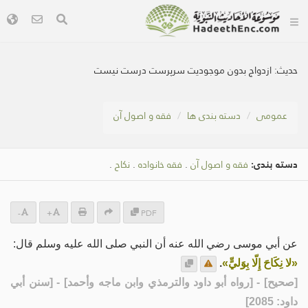
حديث:
ازدواج بدون موجودیت سرپرست درست نیست
عمومی
دسته بندی ها
فقه و اصول آن
دسته بندی:
فقه و اصول آن
.
فقه خانواده
.
نکاح
.
-
+
PDF
عن أبي موسى رضي الله عنه أن النبي صلى الله عليه وسلم قال:
«لا نِكَاحَ إِلّا بِوَليٍّ»
.
[
صحيح
] - [رواه أبو داود والترمذي وابن ماجه وأحمد] - [سنن أبي
داود: 2085]