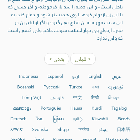
باطل است - و این جمله را سه بار فرمودند- و اگر کسی که
با این زن ازدواج کرده، با وی همبستر شود و جماع کند، به
این سبب مهریه به زن تعلق می گیرد؛ و اگر اولیای زن در
مورد ازدواج وی دچار اختلاف شوند، حاکم ولی کسی است
که ولی ندارد
< قبلی
بعدی >
عربي
English
اردو
Español
Indonesia
ئۇيغۇرچە
বাংলা
Türkçe
Русский
Bosanski
සිංහල
हिन्दी
中文
فارسی
Tiếng Việt
മലയാളം
Português
Hausa
Kurdî
Tagalog
Deutsch
ไทย
မြန်မာ
தமிழ்
Kiswahili
తెలుగు
日本語
پښتو
অসমীয়া
Shqip
Svenska
አማርኛ