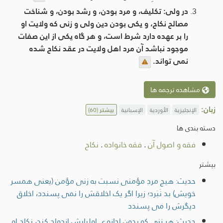
در ولی: تکلیف، و مرد بودن، و رشد بودن، و شناخت
مصالح نکاح، و یکی بودن دین ولی و زنی که ولایت او
را بر عهده دارد شرط است، و هر گاه یکی از این صفات
موجود نباشد آن مرد اهل ولایت در عقد نکاح شده
نمى تواند.
مشاهده ترجمه ها
زبان:
الإنجليزية
الأوردية
الإسبانية
بیشتر
(60)
دسته بندی ها
فقه و اصول آن
.
فقه خانواده
.
نکاح
بیشتر
حديث: هيچ مردِ مؤمنی نسبت به زنی مؤمن (يعنی همسر
خويش) بد نَبَرد؛ زيرا اگر يک اخلاقش را نمی پسندد، اخلاق
ديگرش را می پسندد
حديث: هر زنی که بدون اجازه ی اولیایش ازدواج کند، نکاح او