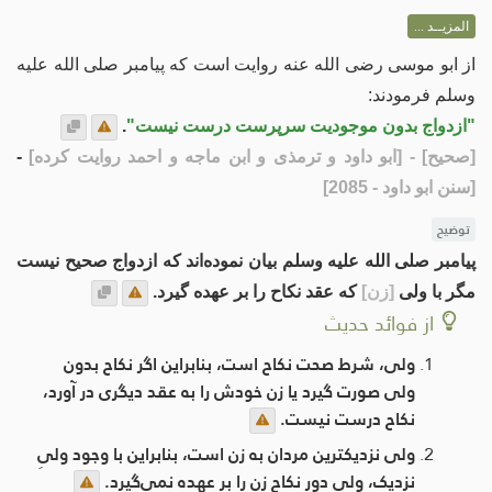
المزيــد ...
از ابو موسی رضی الله عنه روایت است که پیامبر صلی الله علیه
وسلم فرمودند:
"ازدواج بدون موجودیت سرپرست درست نیست"
.
[صحیح]
- [ابو داود و ترمذی و ابن ماجه و احمد روایت کرده]
-
[سنن ابو داود - 2085]
توضیح
پیامبر صلی الله علیه وسلم بیان نموده‌اند که ازدواج صحیح نیست
مگر با ولی
[زن]
که عقد نکاح را بر عهده گیرد.
از فوائد حدیث
ولی، شرط صحت نکاح است، بنابراین اگر نکاح بدون
ولی صورت گیرد یا زن خودش را به عقد دیگری در آورد،
نکاح درست نیست.
ولی نزدیکترین مردان به زن است، بنابراین با وجود ولیِ
نزدیک، ولیِ دور نکاح زن را بر عهده نمی‌گیرد.