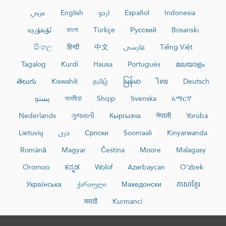
عربي
English
اردو
Español
Indonesia
ئۇيغۇرچە
বাংলা
Türkçe
Русский
Bosanski
සිංහල
हिन्दी
中文
فارسی
Tiếng Việt
Tagalog
Kurdî
Hausa
Português
മലയാളം
తెలుగు
Kiswahili
தமிழ்
မြန်မာ
ไทย
Deutsch
پښتو
অসমীয়া
Shqip
Svenska
አማርኛ
Nederlands
ગુજરાતી
Кыргызча
नेपाली
Yorùbá
Lietuvių
دری
Српски
Soomaali
Kinyarwanda
Română
Magyar
Čeština
Moore
Malagasy
Oromoo
ಕನ್ನಡ
Wolof
Azərbaycan
O‘zbek
Українська
ქართული
Македонски
ភាសាខ្មែរ
मराठी
Kurmancî