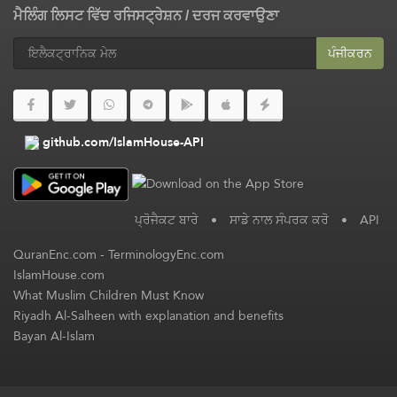
ਮੈਲਿੰਗ ਲਿਸਟ ਵਿੱਚ ਰਜਿਸਟ੍ਰੇਸ਼ਨ / ਦਰਜ ਕਰਵਾਉਣਾ
ਪੰਜੀਕਰਨ
github.com/IslamHouse-API
ਪ੍ਰੋਜੈਕਟ ਬਾਰੇ
•
ਸਾਡੇ ਨਾਲ ਸੰਪਰਕ ਕਰੋ
•
API
QuranEnc.com
-
TerminologyEnc.com
IslamHouse.com
What Muslim Children Must Know
Riyadh Al-Salheen with explanation and benefits
Bayan Al-Islam