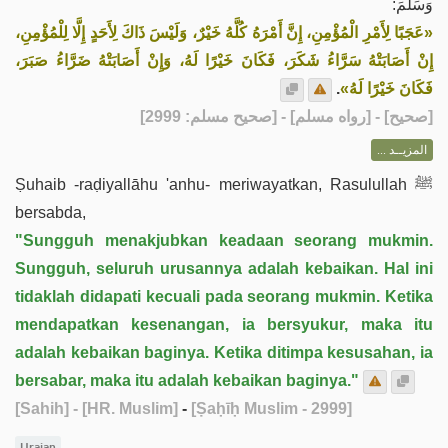
وَسَلَّمَ:
«عَجَبًا لِأَمْرِ الْمُؤْمِنِ، إِنَّ أَمْرَهُ كُلَّهُ خَيْرٌ، وَلَيْسَ ذَاكَ لِأَحَدٍ إِلَّا لِلْمُؤْمِنِ،
إِنْ أَصَابَتْهُ سَرَّاءُ شَكَرَ، فَكَانَ خَيْرًا لَهُ، وَإِنْ أَصَابَتْهُ ضَرَّاءُ صَبَرَ،
.
فَكَانَ خَيْرًا لَهُ»
] - [رواه مسلم] - [صحيح مسلم: 2999]
صحيح
[
المزيــد ...
Ṣuhaib -raḍiyallāhu 'anhu- meriwayatkan, Rasulullah ﷺ
bersabda,
"Sungguh menakjubkan keadaan seorang mukmin.
Sungguh, seluruh urusannya adalah kebaikan. Hal ini
tidaklah didapati kecuali pada seorang mukmin. Ketika
mendapatkan kesenangan, ia bersyukur, maka itu
adalah kebaikan baginya. Ketika ditimpa kesusahan, ia
bersabar, maka itu adalah kebaikan baginya."
[Sahih]
- [HR. Muslim]
-
[Ṣaḥīḥ Muslim - 2999]
Uraian