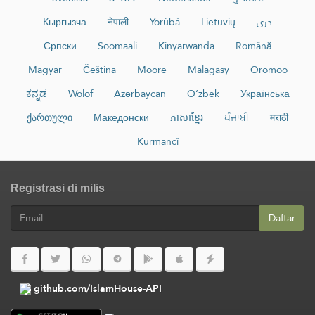
Кыргызча
नेपाली
Yorùbá
Lietuvių
دری
Српски
Soomaali
Kinyarwanda
Română
Magyar
Čeština
Moore
Malagasy
Oromoo
ಕನ್ನಡ
Wolof
Azərbaycan
O‘zbek
Українська
ქართული
Македонски
ភាសាខ្មែរ
ਪੰਜਾਬੀ
मराठी
Kurmancî
Registrasi di milis
Daftar
github.com/IslamHouse-API