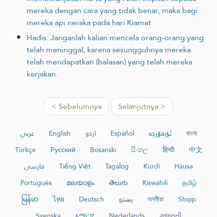
mereka dengan cara yang tidak benar, maka bagi
mereka api neraka pada hari Kiamat.‎
Hadis: Janganlah kalian mencela orang-orang yang
telah meninggal, karena sesungguhnya mereka
telah mendapatkan (balasan) yang telah mereka
kerjakan.
< Sebelumnya
Selanjutnya >
عربي
English
اردو
Español
ئۇيغۇرچە
বাংলা
Türkçe
Русский
Bosanski
සිංහල
हिन्दी
中文
فارسی
Tiếng Việt
Tagalog
Kurdî
Hausa
Português
മലയാളം
తెలుగు
Kiswahili
தமிழ்
မြန်မာ
ไทย
Deutsch
پښتو
অসমীয়া
Shqip
Svenska
አማርኛ
Nederlands
ગુજરાતી