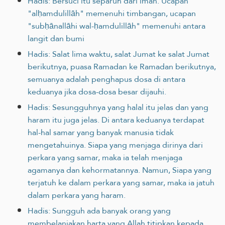
Hadis: Bersuci itu separuh dari iman. Ucapan
"alḥamdulillāh" memenuhi timbangan, ucapan
"subḥānallāhi wal-ḥamdulillāh" memenuhi antara
langit dan bumi
Hadis: Salat lima waktu, salat Jumat ke salat Jumat
berikutnya, puasa Ramadan ke Ramadan berikutnya,
semuanya adalah penghapus dosa di antara
keduanya jika dosa-dosa besar dijauhi.
Hadis: Sesungguhnya yang halal itu jelas dan yang
haram itu juga jelas. Di antara keduanya terdapat
hal-hal samar yang banyak manusia tidak
mengetahuinya. Siapa yang menjaga dirinya dari
perkara yang samar, maka ia telah menjaga
agamanya dan kehormatannya. Namun, Siapa yang
terjatuh ke dalam perkara yang samar, maka ia jatuh
dalam perkara yang haram.
Hadis: Sungguh ada banyak orang yang
membelanjakan harta yang Allah ‎titipkan kepada