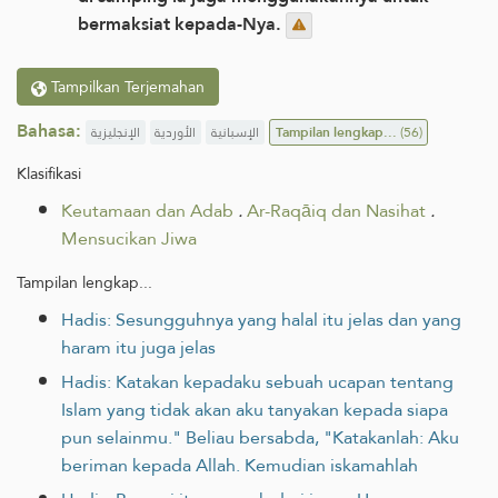
bermaksiat kepada-Nya.
Tampilkan Terjemahan
Bahasa:
الإنجليزية
الأوردية
الإسبانية
Tampilan lengkap...
(56)
Klasifikasi
Keutamaan dan Adab
.
Ar-Raqāiq dan Nasihat
.
Mensucikan Jiwa
Tampilan lengkap...
Hadis: Sesungguhnya yang halal itu jelas dan yang
haram itu juga jelas
Hadis: Katakan kepadaku sebuah ucapan tentang
Islam yang tidak akan aku tanyakan kepada siapa
pun selainmu." Beliau bersabda, "Katakanlah: Aku
beriman kepada Allah. Kemudian iskamahlah