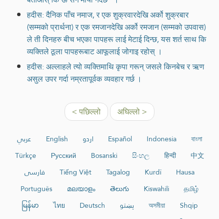
हदीस: दैनिक पाँच नमाज, र एक शुक्रवारदेखि अर्को शुक्रबार
(सम्मको प्रार्थना) र एक रमजानदेखि अर्को रमजान (सम्मको उपवास)
ले ती दिनहरु बीच भएका पापहरू लाई मेटाई दिन्छ, यस शर्त साथ कि
व्यक्तिले ठूला पापहरूबाट आफूलाई जोगाइ रहोस् ।
हदीस: अल्लाहले त्यो व्यक्तिमाथि कृपा गरून् जसले किनबेच र ऋण
असुल उपर गर्दा नम्रतापूर्वक व्यवहार गर्छ ।
< पछिल्लो
अघिल्लो >
عربي
English
اردو
Español
Indonesia
বাংলা
Türkçe
Русский
Bosanski
සිංහල
हिन्दी
中文
فارسی
Tiếng Việt
Tagalog
Kurdî
Hausa
Português
മലയാളം
తెలుగు
Kiswahili
தமிழ்
မြန်မာ
ไทย
Deutsch
پښتو
অসমীয়া
Shqip