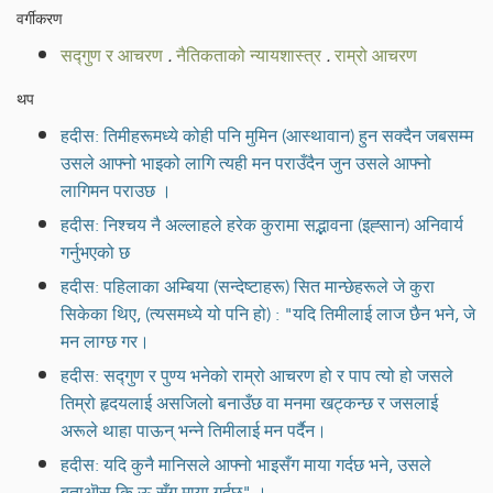
वर्गीकरण
सद्गुण र आचरण
.
नैतिकताको न्यायशास्त्र
.
राम्रो आचरण
थप
हदीस: तिमीहरूमध्ये कोही पनि मुमिन (आस्थावान) हुन सक्दैन जबसम्म
उसले आफ्नो भाइको लागि त्यही मन पराउँदैन जुन उसले आफ्नो
लागिमन पराउछ ।
हदीस: निश्चय नै अल्लाहले हरेक कुरामा सद्भावना (इह्सान) अनिवार्य
गर्नुभएको छ
हदीस: पहिलाका अम्बिया (सन्देष्टाहरू) सित मान्छेहरूले जे कुरा
सिकेका थिए, (त्यसमध्ये यो पनि हो) : "यदि तिमीलाई लाज छैन भने, जे
मन लाग्छ गर।
हदीस: सद्गुण र पुण्य भनेको राम्रो आचरण हो र पाप त्यो हो जसले
तिम्रो हृदयलाई असजिलो बनाउँछ वा मनमा खट्कन्छ र जसलाई
अरूले थाहा पाऊन् भन्ने तिमीलाई मन पर्दैन।
हदीस: यदि कुनै मानिसले आफ्नो भाइसँग माया गर्दछ भने, उसले
बताऒस् कि ऊ सँग माया गर्दछ" ।