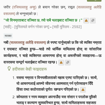
जरीर
(रजियल्लाहु अन्हु)
ले बयान गरेका छन्, रसूल
(सल्लल्लाहु अलैहि
वसल्लम)
ले भन्नुभएको छ :
"जो विनम्रताबाट वञ्चित छ, त्यो सबै भलाइबाट वञ्चित छ ।"
[सही]
- [मुस्लिमले वर्णन गरेका छन्]
-
[सही मुस्लिम - 2592]
व्याख्या
नबी
(सल्लल्लाहु अलैहि वसल्लम)
ले स्पष्ट पार्नुभएको छ कि जो व्यक्ति नम्रता
र दयाबाट वञ्चित हुन्छ—चाहे त्यो धार्मिक मामिलामा होस् वा सांसारिक
कार्यहरूमा, र चाहे व्यक्तिगत आचरणमा होस् वा अरूसँगको व्यवहारमा—ऊ
वास्तवमा सम्पूर्ण भलाईबाट वञ्चित रहन्छ।
हदीसका केही फाइदाहरू
यसमा नम्रता र विनयशीलताको महत्व प्रष्ट पारिएको छ। साथै,
यो आचरणलाई आफ्नो जीवनमा आत्मसात् गर्न प्रोत्साहन दिँदै
हिंसा तथा कठोरताको पूर्णतः खण्डन गरिएको छ।
कोमलता र नरम व्यवहार अपनाउँदा यस संसार र परलोक दुवैको
भलाइ र कल्याण सुव्यवस्थित हुन्छ, साथै मामिलाहरूमा सहजता