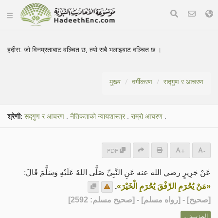
हदीस:
जो विनम्रताबाट वञ्चित छ, त्यो सबै भलाइबाट वञ्चित छ ।
मुख्य
वर्गीकरण
सद्गुण र आचरण
श्रेणी:
सद्गुण र आचरण
.
नैतिकताको न्यायशास्त्र
.
राम्रो आचरण
.
PDF
+
-
عَنْ جَرِيرٍ رضي الله عنه عَنِ النَّبِيِّ صَلَّى اللهُ عَلَيْهِ وَسَلَّمَ قَالَ:
.
«مَنْ يُحْرَمِ الرِّفْقَ يُحْرَمِ الْخَيْرَ»
] - [رواه مسلم] - [صحيح مسلم: 2592]
صحيح
[
المزيــد ...