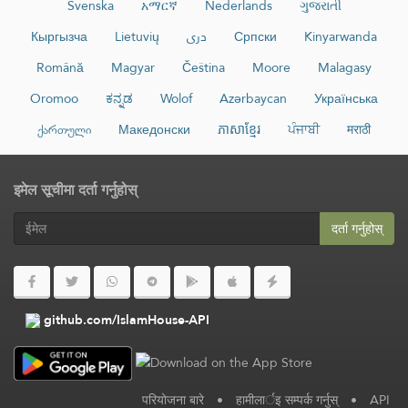
Svenska
አማርኛ
Nederlands
ગુજરાતી
Кыргызча
Lietuvių
دری
Српски
Kinyarwanda
Română
Magyar
Čeština
Moore
Malagasy
Oromoo
ಕನ್ನಡ
Wolof
Azərbaycan
Українська
ქართული
Македонски
ភាសាខ្មែរ
ਪੰਜਾਬੀ
मराठी
इमेल सूचीमा दर्ता गर्नुहोस्
दर्ता गर्नुहोस्
github.com/IslamHouse-API
परियोजना बारे
•
हामीलार्इ सम्पर्क गर्नुस्
•
API