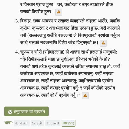
र विस्तार प्राप्त हुन्छ। तर, कठोरता र उग्र व्यवहारले ठीक
यसको विपरीत हुन्छ।
विनम्र, उच्च आचरण र उत्कृष्ट व्यवहारले नम्रता आउँछ, जबकि
क्रोध, क्रूरता र असभ्यताबाट हिंसा उत्पन्न हुन्छ, यसै कारणले
नबी (सल्लल्लाहु अलैहि वसल्लम) ले विनम्रताको प्रशंसा गर्नुका
साथै यसको महत्त्वमाथि विशेष जोड दिनुभएको छ।
सुफयान सौरी (रहिमहल्लाह) ले आफ्ना साथीहरूलाई भन्नुभयो:
“के तिमीहरूलाई थाहा छ सुशीलता (रिफ्क) भनेको के हो?
यसको अर्थ हरेक कुरालाई त्यसको उचित स्थानमा राख्नु हो: जहाँ
कठोरता आवश्यक छ, त्यहाँ कठोरता अपनाउनु; जहाँ नम्रता
आवश्यक छ, त्यहाँ नम्रता अपनाउनु; जहाँ तरबारको प्रयोग
आवश्यक छ, त्यहाँ तरबार प्रयोग गर्नु; र जहाँ कोर्राको प्रयोग
आवश्यक छ, त्यहाँ कोर्रा प्रयोग गर्नु।”
अनुवादहरू का प्रदर्शन
भाषा:
الإنجليزية
الأوردية
الإسبانية
थप
(51)