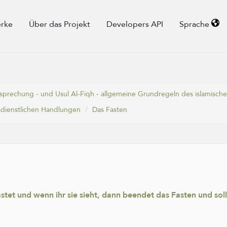
rke
Über das Projekt
Developers API
Sprache
tssprechung - und Usul Al-Fiqh - allgemeine Grundregeln des islamisch
esdienstlichen Handlungen
Das Fasten
astet und wenn ihr sie sieht, dann beendet das Fasten und soll