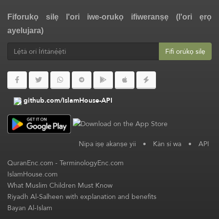
Fiforukọ silẹ l'ori iwe-orukọ ifiweranṣẹ (l'ori ẹrọ
ayelujara)
Fífi orúkọ silẹ
github.com/IslamHouse-API
Nipa iṣẹ akanṣe yii
•
Kàn sí wa
•
API
QuranEnc.com
-
TerminologyEnc.com
IslamHouse.com
What Muslim Children Must Know
Riyadh Al-Salheen with explanation and benefits
Bayan Al-Islam