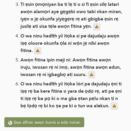
Ti ẹsin ọmọniyan ba ti lẹ ti o si fi ẹsin silẹ latari
awọn alamọri aye gẹgẹbi owo tabi nkan miran,
iyẹn o jẹ okunfa yiyẹgẹrẹ rẹ ati gbigbe ẹsin rẹ
jusilẹ ati sisa tẹle awọn fitina yẹn.
O wa ninu hadīth yii itọka si pe dajudaju awọn
iṣẹ oloore okunfa ọla ni wọ́n jẹ nibi awọn
fitina.
Awọn fitina ipin meji ni: Awọn fitina awọn
iruju, iwosan rẹ ni imọ, awọn fitina awọn adun,
iwosan rẹ ni igbagbọ ati suuru.
O wa ninu hadīth yii itọka lórí pe dajudaju ẹni ti
iṣẹ rẹ ba kere fitina o yara de ọdọ rẹ, ati pe ẹni
ti iṣẹ rẹ ba pọ ki o ma gba ẹtan pẹlu nkan ti n
bẹ lọdọ rẹ bi ko ṣe pe ki o tun wa alekun.
Ṣíṣe àfihàn àwọn ìtumọ̀ sí èdè mìíràn