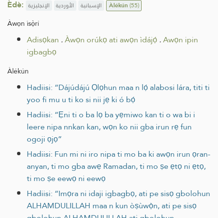
Èdè:
الإنجليزية
الأوردية
الإسبانية
Àlékún
(55)
Àwọn ìsọ̀rí
Adisọkan
.
Àwọn orúkọ ati awọn ìdájọ́
.
Awọn ipin
igbagbọ
Àlékún
Hadiisi: “Dájúdájú Ọlọhun maa n lọ́ alabosi lára, titi ti
yoo fi mu u ti ko si nii jẹ ki ó bọ́
Hadiisi: “Ẹni ti o ba lọ ba yẹmiwo kan ti o wa bi i
leere nipa nnkan kan, wọn ko nii gba irun rẹ fun
ogoji ọjọ”
Hadiisi: Fun mi ni iro nipa ti mo ba ki awọn irun ọran-
anyan, ti mo gba awẹ Ramadan, ti mo ṣe ẹtọ ni ẹtọ,
ti mo ṣe eewọ ni eewọ
Hadiisi: “Imọra ni idaji igbagbọ, ati pe sisọ gbolohun
ALHAMDULILLAH maa n kun òṣùwọ̀n, ati pe sisọ
gbolohun ALHAMDULILLAH ati gbolohun