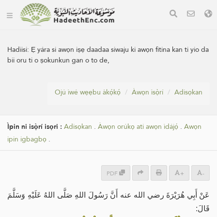
Hadiisi:
Ẹ yára si awọn iṣẹ daadaa siwaju ki awọn fitina kan ti yio da
bii oru ti o ṣokunkun gan o to de,
Ojú ìwé wẹẹbu àkọ́kọ́
Àwọn ìsọ̀rí
Adisọkan
Ìpin ni isọ̀rí isọri :
Adisọkan
.
Àwọn orúkọ ati awọn ìdájọ́
.
Awọn
ipin igbagbọ
.
PDF
+
-
عَنْ أَبِي هُرَيْرَةَ رضي الله عنه أَنَّ رَسُولَ اللهِ صَلَّى اللهُ عَلَيْهِ وَسَلَّمَ
قَالَ: