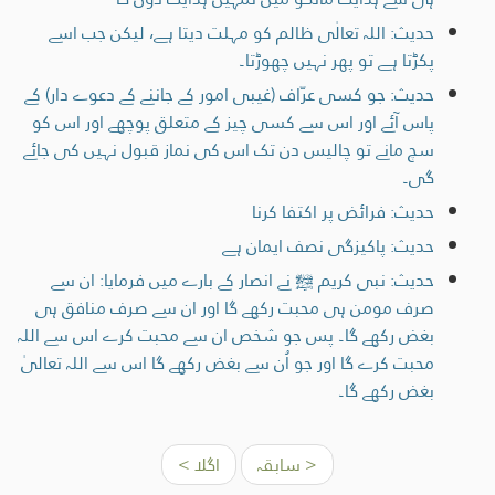
حدیث: اللہ تعالٰی ظالم کو مہلت دیتا ہے، لیکن جب اسے
پکڑتا ہے تو پھر نہیں چھوڑتا۔
حدیث: جو کسی عرّاف (غیبی امور کے جاننے کے دعوے دار) کے
پاس آئے اور اس سے کسی چیز کے متعلق پوچھے اور اس کو
سچ مانے تو چالیس دن تک اس کی نماز قبول نہیں کی جائے
گی۔
حدیث: فرائض پر اکتفا کرنا
حدیث: پاکیزگی نصف ایمان ہے
حدیث: نبی کریم ﷺ نے انصار کے بارے میں فرمایا: ان سے
صرف مومن ہی محبت رکھے گا اور ان سے صرف منافق ہی
بغض رکھے گا۔ پس جو شخص ان سے محبت کرے اس سے اللہ
محبت کرے گا اور جو اُن سے بغض رکھے گا اس سے اللہ تعالیٰ
بغض رکھے گا۔
< سابقہ
اگلا >