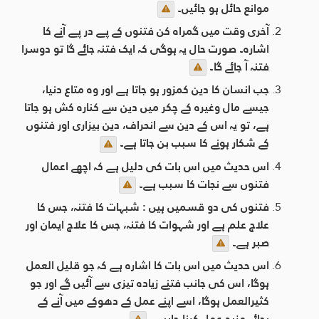
موانع حائل ہو جائيں۔
آخری وقت میں گمراہ کن فتنوں کے پے در پے آنے کا
اشارہ۔ صورت حال یہ ہوگی کہ ایک فتنہ جائے گا تو دوسرا
فتنہ آ جائے گا۔
جب انسان کا دین کمزور ہو جاتا ہے اور وہ متاع دنیا،
جیسے مال وغیرہ کے چکر میں دین سے کنارہ کش ہو جاتا
ہے، تو یہ اس کے دین سے انحراف، دین بیزاری اور فتنوں
کے شکار ہونے کا سبب بن جاتا ہے۔
اس حدیث میں اس بات کی دلیل ہے کہ اچھے اعمال
فتنوں سے نجات کا سبب ہے۔
فتنوں کی دو قسمیں ہيں : شبہات کا فتنہ، جس کا
علاج علم ہے اور شہوات کا فتنہ، جس کا علاج ایمان اور
صبر ہے۔
اس حدیث میں اس بات کا اشارہ ہے کہ جو قلیل العمل
ہوگا، اس کی جانب فتنے زیادہ تیزی سے آئيں گے اور جو
کثیرالعمل ہوگا، اسے اپنے عمل کے دھوکے میں آنے کے
بجائے مزید عمل کرنا چاہیے۔