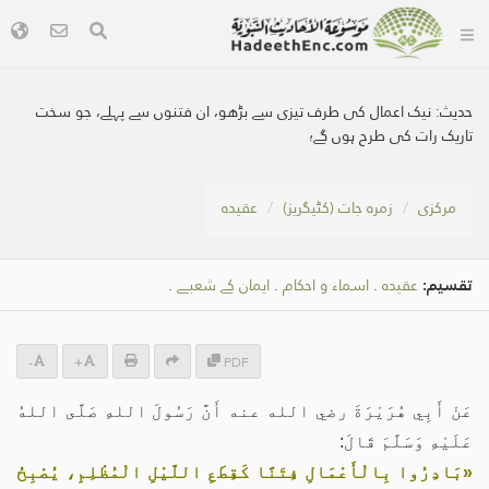
حدیث:
نیک اعمال کی طرف تیزی سے بڑھو، ان فتنوں سے پہلے، جو سخت
تاریک رات کی طرح ہوں گے؛
مرکزی
زمرہ جات (کٹیگریز)
عقیدہ
تقسیم:
عقیدہ
.
اسماء و احکام
.
ایمان کے شعبے
.
-
+
PDF
عَنْ أَبِي هُرَيْرَةَ رضي الله عنه أَنَّ رَسُولَ اللهِ صَلَّى اللهُ
عَلَيْهِ وَسَلَّمَ قَالَ:
«بَادِرُوا بِالْأَعْمَالِ فِتَنًا كَقِطَعِ اللَّيْلِ الْمُظْلِمِ، يُصْبِحُ