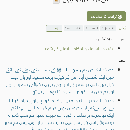
تراجم کا مشاہدہ
زبان:
الإنجليزية
الإسبانية
الإندونيسية
مزید
(55)
زمرہ جات (کٹیگریز)
عقیدہ
.
اسماء و احکام
.
ایمان کے شعبے
مزید
حدیث: ایک دن ہم رسول اللہ ﷺ کے پاس بیٹھے ہوئے تھے۔ اتنے
میں ایک شخص آیا۔ اس کے کپڑے بہت سفید اور بال بہت
کالے تھے۔ اس پر سفر کے آثار بھی نہیں دکھائی دے رہے تھے
اور ہم میں سے کوئی اسے جانتا بھی نہیں تھا
حدیث: اے میرے بندو! میں نے ظلم کو اپنے اوپر حرام کر لیا
ہے اور اسےتمہارے درمیان بھی حرام قرار دیا ہے۔ لہٰذا تم
ایک دوسرے پر ظلم نہ کرو۔ اے میرے بندو! تم سب گمراہ
ہو سوائے اس کے جسے میں ہدایت سے نواز دوں، پس تم مجھ
ہی سے ہدایت مانگو میں تمہیں ہدایت دوں گا