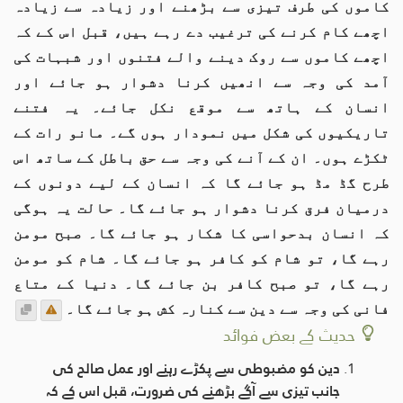
کاموں کی طرف تیزی سے بڑھنے اور زیادہ سے زیادہ
اچھے کام کرنے کی ترغیب دے رہے ہیں، قبل اس کے کہ
اچھے کاموں سے روک دینے والے فتنوں اور شبہات کی
آمد کی وجہ سے انھیں کرنا دشوار ہو جائے اور
انسان کے ہاتھ سے موقع نکل جائے۔ یہ فتنے
تاریکیوں کی شکل میں نمودار ہوں گے۔ مانو رات کے
ٹکڑے ہوں۔ ان کے آنے کی وجہ سے حق باطل کے ساتھ اس
طرح گڈ مڈ ہو جائے گا کہ انسان کے لیے دونوں کے
درمیان فرق کرنا دشوار ہو جائے گا۔ حالت یہ ہوگی
کہ انسان بدحواسی کا شکار ہو جائے گا۔ صبح مومن
رہے گا، تو شام کو کافر ہو جائے گا۔ شام کو مومن
رہے گا، تو صبح کافر بن جائے گا۔ دنیا کے متاع
فانی کی وجہ سے دین سے کنارہ کش ہو جائے گا۔
حدیث کے بعض فوائد
دین کو مضبوطی سے پکڑے رہنے اور عمل صالح کی
جانب تیزی سے آگے بڑھنے کی ضرورت، قبل اس کے کہ