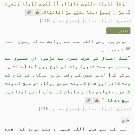
الرَّجُلُ مُؤْمِنًا وَيُمْسِي كَافِرًا، أَوْ يُمْسِي مُؤْمِنًا وَيُصْبِحُ
كَافِرًا، يَبِيعُ دِينَهُ بِعَرَضٍ مِنَ الدُّنْيَا»
.
[
صحيح
] - [رواه مسلم] - [صحيح مسلم: 118]
المزيــد ...
ابوہریرہ رضی اللہ عنہ سے روایت ہے کہ رسول اللہ
ﷺ نے فرمایا:
"نیک اعمال کی طرف تیزی سے بڑھو، ان فتنوں سے
پہلے، جو سخت تاریک رات کی طرح ہوں گے؛
(حالت یہ
ہوگی کہ)
آدمی صبح کے وقت مؤمن ہوگا، تو شام کے
وقت کافر اور شام کے وقت مؤمن ہوگا، تو صبح کے وقت
کافر۔ دنیاوی ساز و سامان کے بدلے آدمی اپنا دین
بیچ دے گا۔"
[صحيح]
- [رواه مسلم]
-
[صحيح مسلم - 118]
شرح
اللہ کے نبی صلی اللہ علیہ و سلم مومن کو اچھے