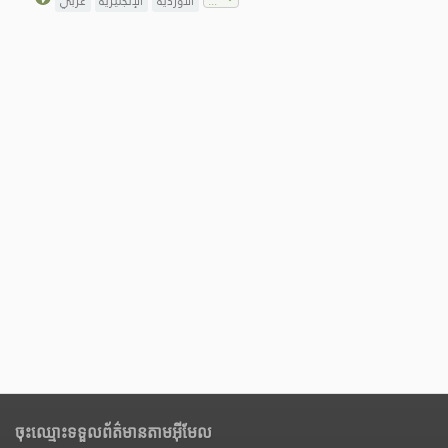
الأوردية
الإنجليزية
عربي
ចុះឈ្មោះទទួលព័ត៌មានតាមអ៊ីមែល