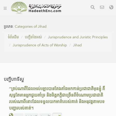
ប្រភេទ:
Categories of Jihad
ទំព័រ​ដេីម
បញ្ជីទាំងអស់
Jurisprudence and Juristic Principles
Jurisprudence of Acts of Worship
Jihad
បញ្ជីហាទីស្ហ
“គ្រប់ណាពីដែលអល់ឡោះបានតែងតាំងមកកាន់ប្រជាជាតិមុនខ្ញុំ គឺ
សុទ្ធតែមានអ្នកជួយគាំទ្រ និងមិត្តភក្ដិជាច្រើនពីចំណោមប្រជាជាតិ
របស់ណាពីនោះដែលទទួលយកមាគ៌ារបស់គាត់ និងអនុវត្តតាមបទ
បញ្ជារបស់គាត់។