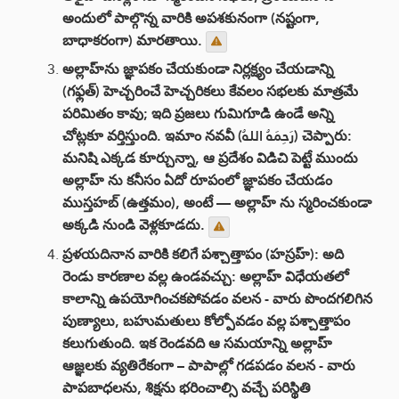
అందులో పాల్గొన్న వారికి అపశకునంగా (నష్టంగా,
బాధాకరంగా) మారతాయి.
అల్లాహ్‌ను జ్ఞాపకం చేయకుండా నిర్లక్ష్యం చేయడాన్ని
(గఫ్లత్) హెచ్చరించే హెచ్చరికలు కేవలం సభలకు మాత్రమే
పరిమితం కావు; ఇది ప్రజలు గుమిగూడి ఉండే అన్ని
చోట్లకూ వర్తిస్తుంది. ఇమాం నవవీ (رَحِمَهُ اللهُ) చెప్పారు:
మనిషి ఎక్కడ కూర్చున్నా, ఆ ప్రదేశం విడిచి పెట్టే ముందు
అల్లాహ్‌ ను కనీసం ఏదో రూపంలో జ్ఞాపకం చేయడం
ముస్తహబ్ (ఉత్తమం), అంటే — అల్లాహ్‌ ను స్మరించకుండా
అక్కడి నుండి వెళ్లకూడదు.
ప్రళయదినాన వారికి కలిగే పశ్చాత్తాపం (హస్రహ్): అది
రెండు కారణాల వల్ల ఉండవచ్చు: అల్లాహ్‌ విధేయతలో
కాలాన్ని ఉపయోగించకపోవడం వలన - వారు పొందగలిగిన
పుణ్యాలు, బహుమతులు కోల్పోవడం వల్ల పశ్చాత్తాపం
కలుగుతుంది. ఇక రెండవది ఆ సమయాన్ని అల్లాహ్‌
ఆజ్ఞలకు వ్యతిరేకంగా – పాపాల్లో గడపడం వలన - వారు
పాపబాధలను, శిక్షను భరించాల్సి వచ్చే పరిస్థితి