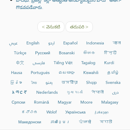
హదీథు: ప్రజల్లో కెల్లా అత్యంత అసహ్యకరమైన వారు ‘ అతిగా
గొడవపడేవారు.
< వెనుకటి
తదుపరి >
عربي
English
اردو
Español
Indonesia
বাংলা
Türkçe
Русский
Bosanski
සිංහල
हिन्दी
中文
فارسی
Tiếng Việt
Tagalog
Kurdî
Hausa
Português
മലയാളം
Kiswahili
தமிழ்
မြန်မာ
ไทย
پښتو
অসমীয়া
Shqip
Svenska
አማርኛ
Nederlands
ગુજરાતી
नेपाली
دری
Српски
Română
Magyar
Moore
Malagasy
ಕನ್ನಡ
Wolof
Українська
ქართული
Македонски
ភាសាខ្មែរ
ਪੰਜਾਬੀ
मराठी