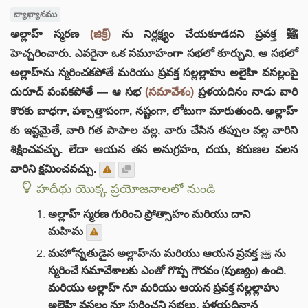
వ్యాఖ్యానము
అల్లాహ్ స్మరణ
(జిక్ర్)
ను నిర్లక్ష్యం చేయకూడదని ప్రవక్త ﷺ
హెచ్చరించారు. ఎవరైనా ఒక సమూహంగా సభలో కూర్చుని, ఆ సభలో
అల్లాహ్‌ను స్మరించకపోతే మరియు ప్రవక్త సల్లల్లాహు అలైహి వసల్లంపై
దురూద్ పంపకపోతే — ఆ సభ
(సమావేశం)
ప్రళయదినం నాడు వారి
కొరకు బాధగా, పశ్చాత్తాపంగా, నష్టంగా, లోటుగా మారుతుంది. అల్లాహ్‌
కు ఇష్టమైతే, వారి గత పాపాల వల్ల, వారు చేసిన తప్పుల వల్ల వారిని
శిక్షించవచ్చు. లేదా ఆయన తన అనుగ్రహం, దయ, కరుణల వలన
వారిని క్షమించవచ్చు.
హదీథు యొక్క ప్రయోజనాలలో నుండి
అల్లాహ్ స్మరణ గురించి ప్రోత్సాహం మరియు దాని
మహిమ
మహోన్నతుడైన అల్లాహ్‌ను మరియు ఆయన ప్రవక్త ﷺ ను
స్మరించే సమావేశాలకు ఎంతో గొప్ప గౌరవం (పుణ్యం) ఉంది.
మరియు అల్లాహ్‌ నూ మరియు ఆయన ప్రవక్త సల్లల్లాహు
అలైహి వసల్లం నూ స్మరించని సభలు, ప్రళయదినాన