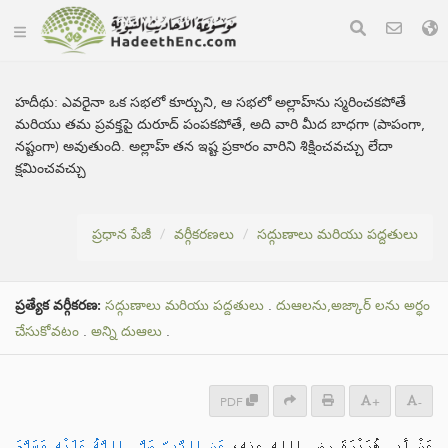
హదీథు:
ఎవరైనా ఒక సభలో కూర్చుని, ఆ సభలో అల్లాహ్‌ను స్మరించకపోతే
మరియు తమ ప్రవక్తపై దురూద్ పంపకపోతే, అది వారి మీద బాధగా (పాపంగా,
నష్టంగా) అవుతుంది. అల్లాహ్‌ తన ఇష్ట ప్రకారం వారిని శిక్షించవచ్చు లేదా
క్షమించవచ్చు
ప్రధాన పేజీ
వర్గీకరణలు
సద్గుణాలు మరియు పద్దతులు
ప్రత్యేక వర్గీకరణ:
సద్గుణాలు మరియు పద్దతులు
.
దుఆలను,అజ్కార్ లను అర్ధం
చేసుకోవటం
.
అన్ని దుఆలు
.
PDF
+
-
عَنْ أَبِي هُرَيْرَةَ رضي الله عنه،
عَنِ النَّبِيِّ صَلَّى اللَّهُ عَلَيْهِ وَسَلَّمَ