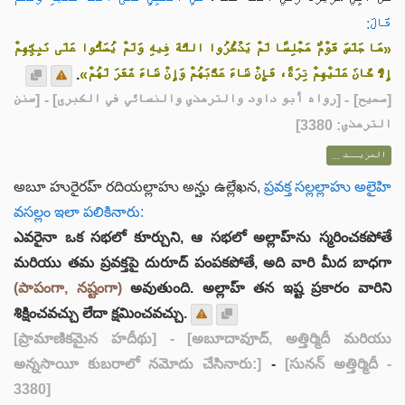
قَالَ:
«مَا جَلَسَ قَوْمٌ مَجْلِسًا لَمْ يَذْكُرُوا اللَّهَ فِيهِ وَلَمْ يُصَلُّوا عَلَى نَبِيِّهِمْ
.
إِلاَّ كَانَ عَلَيْهِمْ تِرَةً، فَإِنْ شَاءَ عَذَّبَهُمْ وَإِنْ شَاءَ غَفَرَ لَهُمْ»
] - [رواه أبو داود والترمذي والنسائي في الكبرى] - [سنن
صحيح
[
الترمذي: 3380]
المزيــد ...
అబూ హురైరహ్ రదియల్లాహు అన్హు ఉల్లేఖన,
ప్రవక్త సల్లల్లాహు అలైహి
వసల్లం ఇలా పలికినారు:
ఎవరైనా ఒక సభలో కూర్చుని, ఆ సభలో అల్లాహ్‌ను స్మరించకపోతే
మరియు తమ ప్రవక్తపై దురూద్ పంపకపోతే, అది వారి మీద బాధగా
(పాపంగా, నష్టంగా)
అవుతుంది. అల్లాహ్‌ తన ఇష్ట ప్రకారం వారిని
శిక్షించవచ్చు లేదా క్షమించవచ్చు.
[ప్రామాణికమైన హదీథు]
- [అబూదావూద్, అత్తిర్మిదీ మరియు
అన్నసాయీ కుబరాలో నమోదు చేసినారు:]
-
[సునన్ అత్తిర్మిదీ -
3380]