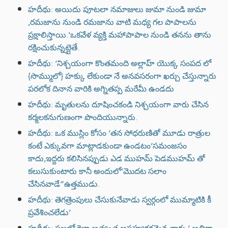
హదీథు: అయిదు పూటలా నమాజులు జుమా నుండి జుమా
,రమజాను నుండి రమజాను వాటి మధ్య గల పాపాలను
ప్రక్షాలిస్తాయి.‘ఒకవేళ వ్యక్తి మహాపాపాల నుండి తనను తాను
రక్షించుకున్నట్లైతే.
హదీథు: ‘నిశ్చయంగా కొంతమంది అల్లాహ్ యొక్క సంపద లో
{సొమ్ములో} హక్కు లేకుండా నే అనవసరంగా ఖర్చు చేస్తున్నారు
పరలోక దినాన వారికి అగ్నితప్ప మరేమీ ఉండదు
హదీథు: మృతులను దూషించకండి నిశ్చయంగా వారు చేసిన
కర్మలకనుగుణంగా పొందియున్నారు.
హదీథు: ఒక ముస్లిం కోసం ‘తన సోధరుణితో మూడు రాత్రుల
కంటే ఎక్కువగా మాట్లాడకుండా ఉండటం‘సమంజసం
కాదు,ఇద్దరు కలిసినప్పుడు ఎడ ముహమ్ పెడముహమ్ తో
కలుసుకుంటారు కానీ అందులో'మొదట సలాం
చేసినవాడే”ఉత్తముడు.
హదీథు: తెగత్రెంపులు చేసుకునేవాడు స్వర్గంలో ముమ్మాటికి కీ
ప్రవేశించలేడు’