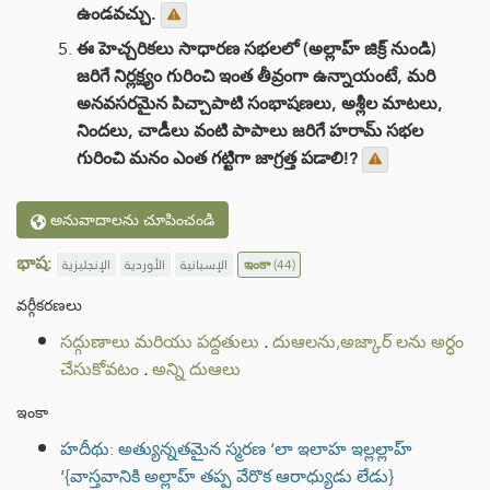
ఉండవచ్చు.
ఈ హెచ్చరికలు సాధారణ సభలలో (అల్లాహ్ జిక్ర్ నుండి)
జరిగే నిర్లక్ష్యం గురించి ఇంత తీవ్రంగా ఉన్నాయంటే, మరి
అనవసరమైన పిచ్చాపాటి సంభాషణలు, అశ్లీల మాటలు,
నిందలు, చాడీలు వంటి పాపాలు జరిగే హరామ్ సభల
గురించి మనం ఎంత గట్టిగా జాగ్రత్త పడాలి!?
అనువాదాలను చూపించండి
భాష:
الإنجليزية
الأوردية
الإسبانية
ఇంకా
(44)
వర్గీకరణలు
సద్గుణాలు మరియు పద్దతులు
.
దుఆలను,అజ్కార్ లను అర్ధం
చేసుకోవటం
.
అన్ని దుఆలు
ఇంకా
హదీథు: అత్యున్నతమైన స్మరణ ‘లా ఇలాహ ఇల్లల్లాహ్
‘{వాస్తవానికి అల్లాహ్ తప్ప వేరొక ఆరాధ్యుడు లేడు}