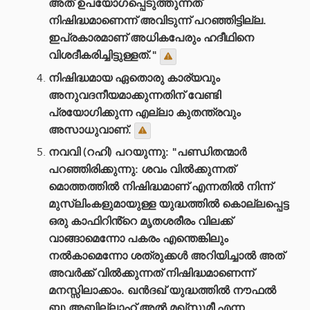
അത് ഉപയോഗപ്പെടുത്തുന്നത്
നിഷിദ്ധമാണെന്ന് അവിടുന്ന് പറഞ്ഞിട്ടില്ല.
ഇപ്രകാരമാണ് അധികപേരും ഹദീഥിനെ
വിശദീകരിച്ചിട്ടുള്ളത്."
നിഷിദ്ധമായ ഏതൊരു കാര്യവും
അനുവദനീയമാക്കുന്നതിന് വേണ്ടി
പ്രയോഗിക്കുന്ന എല്ലാ കുതന്ത്രവും
അസാധുവാണ്.
നവവി (റഹി) പറയുന്നു: "പണ്ഡിതന്മാർ
പറഞ്ഞിരിക്കുന്നു: ശവം വിൽക്കുന്നത്
മൊത്തത്തിൽ നിഷിദ്ധമാണ് എന്നതിൽ നിന്ന്
മുസ്‌ലിംകളുമായുള്ള യുദ്ധത്തിൽ കൊല്ലപ്പെട്ട
ഒരു കാഫിറിൻ്റെ മൃതശരീരം വിലക്ക്
വാങ്ങാമെന്നോ പകരം എന്തെങ്കിലും
നൽകാമെന്നോ ശത്രുക്കൾ അറിയിച്ചാൽ അത്
അവർക്ക് വിൽക്കുന്നത് നിഷിദ്ധമാണെന്ന്
മനസ്സിലാക്കാം. ഖൻദഖ് യുദ്ധത്തിൽ നൗഫൽ
ബ്നു അബ്ദില്ലാഹ് അൽ മഖ്സൂമീ എന്ന