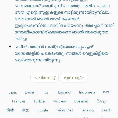
ഹറാമാണോ? അവിടുന്ന് പറഞ്ഞു: അല്ല. പക്ഷെ
അത് എന്റെ ആളുകളുടെ നാട്ടിലുണ്ടായിരുന്നില്ല.
അതിനാൽ ഞാൻ അത് കഴിക്കാൻ
ഇഷ്ടപെടുന്നില്ല. ഖാലിദ് പറയുന്നു: അപ്പോൾ നബി
നോക്കികൊണ്ടിരിക്കെത്തന്നെ ഞാൻ അതെടുത്ത്
കഴിച്ചു.
ഹദീഥ്: ഞങ്ങൾ നബി(സ)യോടൊപ്പം ഏഴ്
യുദ്ധങ്ങളിൽ പങ്കെടുത്തു, ഞങ്ങൾ വെട്ടുകിളിയെ
ഭക്ഷിക്കാറുണ്ടായിരുന്നു
< പിന്നോട്ട്
മുന്നോട്ട് >
عربي
English
اردو
Español
Indonesia
বাংলা
Français
Türkçe
Русский
Bosanski
සිංහල
हिन्दी
中文
فارسی
Tiếng Việt
Tagalog
Kurdî