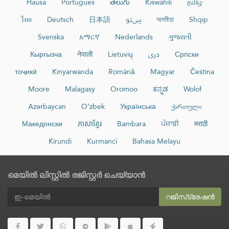
Hausa
Português
తెలుగు
Kiswahili
தமிழ்
ไทย
Deutsch
日本語
پښتو
অসমীয়া
Shqip
Svenska
አማርኛ
Nederlands
ગુજરાતી
Кыргызча
नेपाली
Lietuvių
دری
Српски
тоҷикӣ
Kinyarwanda
Română
Magyar
Čeština
Moore
Malagasy
Oromoo
ಕನ್ನಡ
Wolof
Azərbaycan
O‘zbek
Українська
ქართული
Македонски
ភាសាខ្មែរ
Bambara
ਪੰਜਾਬੀ
मराठी
Kirundi
Kurmancî
Bahasa Melayu
മെയിൽ ലിസ്റ്റിൽ രജിസ്റ്റർ ചെയ്യാൻ
റജിസ്‌ട്രേഷൻ