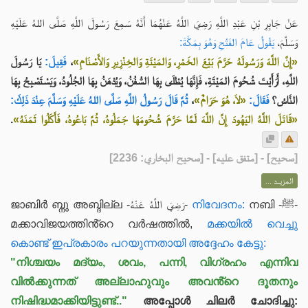
عَنْ جَابِرِ بْنِ عَبْدِ اللَّهِ رَضِيَ اللَّهُ عَنْهُمَا أَنَّهُ سَمِعَ رَسُولَ اللَّهِ صَلَّى اللهُ عَلَيْهِ
وَسَلَّمَ،
يَقُولُ عَامَ الفَتْحِ وَهُوَ بِمَكَّةَ:
يَا رَسُولَ
فَقِيلَ:
،
«إِنَّ اللَّهَ وَرَسُولَهُ حَرَّمَ بَيْعَ الخَمْرِ، وَالمَيْتَةِ وَالخِنْزِيرِ وَالأَصْنَامِ»
اللَّهِ، أَرَأَيْتَ شُحُومَ المَيْتَةِ، فَإِنَّهَا يُطْلَى بِهَا السُّفُنُ، وَيُدْهَنُ بِهَا الجُلُودُ، وَيَسْتَصْبِحُ بِهَا
ثُمَّ قَالَ رَسُولُ اللَّهِ صَلَّى اللهُ عَلَيْهِ وَسَلَّمَ عِنْدَ ذَلِكَ:
،
«لاَ، هُوَ حَرَامٌ»
فَقَالَ:
النَّاسُ؟
.
«قَاتَلَ اللَّهُ اليَهُودَ إِنَّ اللَّهَ لَمَّا حَرَّمَ شُحُومَهَا جَمَلُوهُ، ثُمَّ بَاعُوهُ، فَأَكَلُوا ثَمَنَهُ»
] - [متفق عليه] - [صحيح البخاري: 2236]
صحيح
[
المزيــد ...
ജാബിർ ബ്നു അബ്ദില്ല -رَضِيَ اللَّهُ عَنْهُ-
നിവേദനം:
നബി -ﷺ-
മക്കാവിജയത്തിൻ്റെ വർഷത്തിൽ,
മക്കയിൽ വെച്ചു
കൊണ്ട് ഇപ്രകാരം പറയുന്നതായി അദ്ദേഹം കേട്ടു:
"നിശ്ചയം മദ്യം, ശവം, പന്നി, വിഗ്രഹം എന്നിവ
വിൽക്കുന്നത് അല്ലാഹുവും അവൻ്റെ ദൂതനും
നിഷിദ്ധമാക്കിയിട്ടുണ്ട്.."
അപ്പോൾ ചിലർ ചോദിച്ചു: