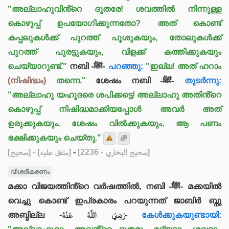
"അല്ലാഹുവിൻ്റെ ദൂതരേ! ശവത്തിൽ നിന്നുള്ള
കൊഴുപ്പ് ഉപയോഗിക്കുന്നതോ? അത് കൊണ്ട്
കപ്പലുകൾക്ക് പുറത്ത് പൂശുകയും, തോലുകൾക്ക്
പുറത്ത് പുരട്ടുകയും, വിളക്ക് കത്തിക്കുകയും
ചെയ്യാറുണ്ട്."
നബി -ﷺ-
പറഞ്ഞു:
"ഇല്ല! അത് ഹറാം
(നിഷിദ്ധം)
തന്നെ."
ശേഷം നബി -ﷺ-
തുടർന്നു:
"അല്ലാഹു യഹൂദരെ ശപിക്കട്ടെ! അല്ലാഹു അതിൻ്റെ
കൊഴുപ്പ് നിഷിദ്ധമാക്കിയപ്പോൾ അവർ അത്
ഉരുക്കുകയും, ശേഷം വിൽക്കുകയും, ആ പണം
ഭക്ഷിക്കുകയും ചെയ്തു."
[صحيح]
- [متفق عليه]
-
[صحيح البخاري - 2236]
വിശദീകരണം
മക്കാ വിജയത്തിൻ്റെ വർഷത്തിൽ, നബി -ﷺ- മക്കയിൽ
വെച്ചു കൊണ്ട് ഇപ്രകാരം പറയുന്നത് ജാബിർ ബ്നു
അബ്ദില്ല -رَضِيَ اللَّهُ عَنْهُ-
കേൾക്കുകയുണ്ടായി: