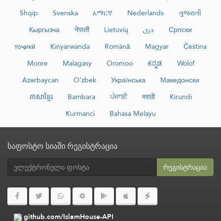
Shqip
Svenska
አማርኛ
Nederlands
ગુજરાતી
Кыргызча
नेपाली
Lietuvių
دری
Српски
тоҷикӣ
Kinyarwanda
Română
Magyar
Čeština
Moore
Malagasy
Oromoo
ಕನ್ನಡ
Wolof
Azərbaycan
O‘zbek
Українська
Македонски
ភាសាខ្មែរ
Bambara
ਪੰਜਾਬੀ
मराठी
Kirundi
Kurmancî
Bahasa Melayu
საფოსტო სიაში რეგისტრაცია
რეგისტრაცია
github.com/IslamHouse-API