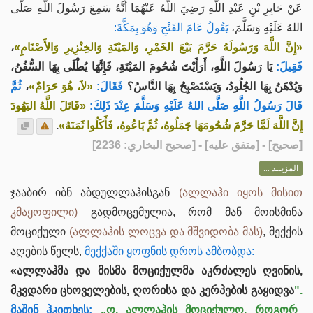
عَنْ جَابِرِ بْنِ عَبْدِ اللَّهِ رَضِيَ اللَّهُ عَنْهُمَا أَنَّهُ سَمِعَ رَسُولَ اللَّهِ صَلَّى
اللهُ عَلَيْهِ وَسَلَّمَ،
يَقُولُ عَامَ الفَتْحِ وَهُوَ بِمَكَّةَ:
،
«إِنَّ اللَّهَ وَرَسُولَهُ حَرَّمَ بَيْعَ الخَمْرِ، وَالمَيْتَةِ وَالخِنْزِيرِ وَالأَصْنَامِ»
فَقِيلَ:
يَا رَسُولَ اللَّهِ، أَرَأَيْتَ شُحُومَ المَيْتَةِ، فَإِنَّهَا يُطْلَى بِهَا السُّفُنُ،
ثُمَّ
،
«لاَ، هُوَ حَرَامٌ»
فَقَالَ:
وَيُدْهَنُ بِهَا الجُلُودُ، وَيَسْتَصْبِحُ بِهَا النَّاسُ؟
قَالَ رَسُولُ اللَّهِ صَلَّى اللهُ عَلَيْهِ وَسَلَّمَ عِنْدَ ذَلِكَ:
«قَاتَلَ اللَّهُ اليَهُودَ
.
إِنَّ اللَّهَ لَمَّا حَرَّمَ شُحُومَهَا جَمَلُوهُ، ثُمَّ بَاعُوهُ، فَأَكَلُوا ثَمَنَهُ»
] - [متفق عليه] - [صحيح البخاري: 2236]
صحيح
[
المزيــد ...
ჯააბირ იბნ აბდულლაჰისგან
(ალლაჰი იყოს მისით
კმაყოფილი)
გადმოცემულია, რომ მან მოისმინა
მოციქული
(ალლაჰის ლოცვა და მშვიდობა მას)
, მექქის
აღების წელს,
მექქაში ყოფნის დროს ამბობდა:
«ალლაჰმა და მისმა მოციქულმა აკრძალეს ღვინის,
მკვდარი ცხოველების, ღორისა და კერპების გაყიდვა
".
მაშინ ჰკითხეს:
„ო, ალლაჰის მოციქულო, როგორ