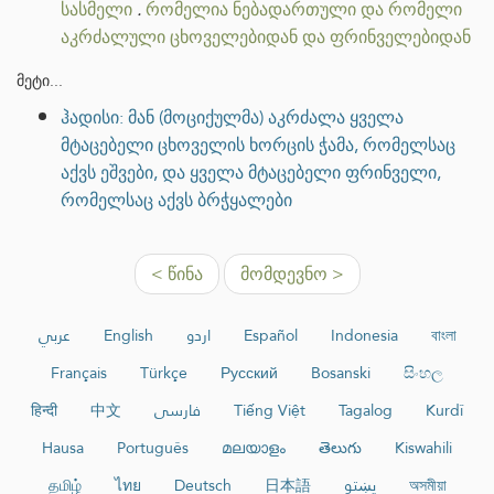
სასმელი
.
რომელია ნებადართული და რომელი
აკრძალული ცხოველებიდან და ფრინველებიდან
მეტი...
ჰადისი: მან (მოციქულმა) აკრძალა ყველა
მტაცებელი ცხოველის ხორცის ჭამა, რომელსაც
აქვს ეშვები, და ყველა მტაცებელი ფრინველი,
რომელსაც აქვს ბრჭყალები
< წინა
მომდევნო >
عربي
English
اردو
Español
Indonesia
বাংলা
Français
Türkçe
Русский
Bosanski
සිංහල
हिन्दी
中文
فارسی
Tiếng Việt
Tagalog
Kurdî
Hausa
Português
മലയാളം
తెలుగు
Kiswahili
தமிழ்
ไทย
Deutsch
日本語
پښتو
অসমীয়া