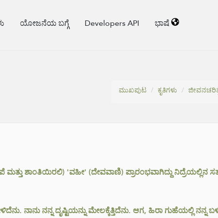
ಳು
ಯೋಜನೆಯ ಬಗ್ಗೆ
Developers API
ಭಾಷೆ
ಮುಖಪುಟ
ಕೃತಿಗಳು
ಜೀವನಚರಿತ್
 ಮತ್ತು ಶಾಂತಿಯಿರಲಿ) 'ವಹೀ' (ದೇವವಾಣಿ) ಪ್ರಾರಂಭವಾಗಿದ್ದು ನಿದ್ರೆಯಲ್ಲಿ
ದೆನು. ನಾನು ನನ್ನ ದೃಷ್ಟಿಯನ್ನು ಮೇಲಕ್ಕೆತ್ತಿದೆನು. ಆಗ, ಹಿರಾ ಗುಹೆಯಲ್ಲಿ ನನ್