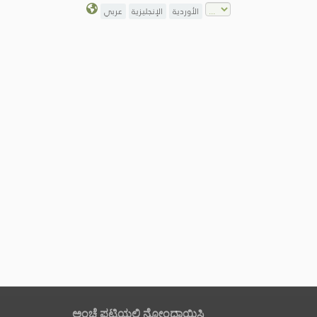
الأوردية
الإنجليزية
عربي
ಅಂಚೆ ಪಟ್ಟಿಯಲ್ಲಿ ನೋಂದಾಯಿಸಿ