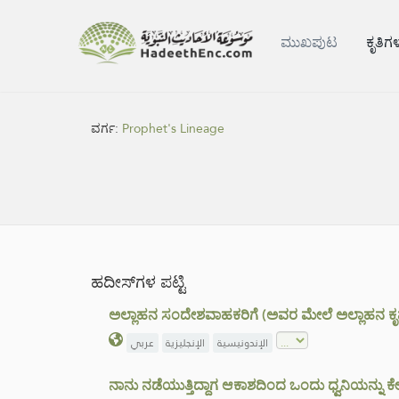
ಮುಖಪುಟ
ಕೃತಿಗ
ವರ್ಗ:
Prophet's Lineage
ಹದೀಸ್‌ಗಳ ಪಟ್ಟಿ
ಅಲ್ಲಾಹನ ಸಂದೇಶವಾಹಕರಿಗೆ (ಅವರ ಮೇಲೆ ಅಲ್ಲಾಹನ ಕೃಪೆ
الإندونيسية
الإنجليزية
عربي
ನಾನು ನಡೆಯುತ್ತಿದ್ದಾಗ ಆಕಾಶದಿಂದ ಒಂದು ಧ್ವನಿಯನ್ನು ಕೇಳಿ