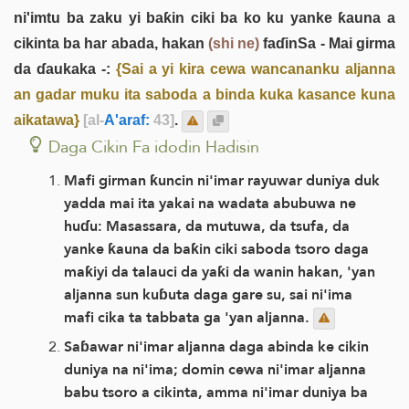
ni'imtu ba zaku yi baƙin ciki ba ko ku yanke ƙauna a
cikinta ba har abada, hakan
(shi ne)
faɗinSa - Mai girma
da ɗaukaka -:
{Sai a yi kira cewa wancananku aljanna
an gadar muku ita saboda a binda kuka kasance kuna
aikatawa}
[al-
A'araf:
43]
.
Daga Cikin Fa idodin Hadisin
Mafi girman ƙuncin ni'imar rayuwar duniya duk
yadda mai ita yakai na wadata abubuwa ne
huɗu: Masassara, da mutuwa, da tsufa, da
yanke ƙauna da baƙin ciki saboda tsoro daga
maƙiyi da talauci da yaƙi da wanin hakan, 'yan
aljanna sun kuɓuta daga gare su, sai ni'ima
mafi cika ta tabbata ga 'yan aljanna.
Saɓawar ni'imar aljanna daga abinda ke cikin
duniya na ni'ima; domin cewa ni'imar aljanna
babu tsoro a cikinta, amma ni'imar duniya ba