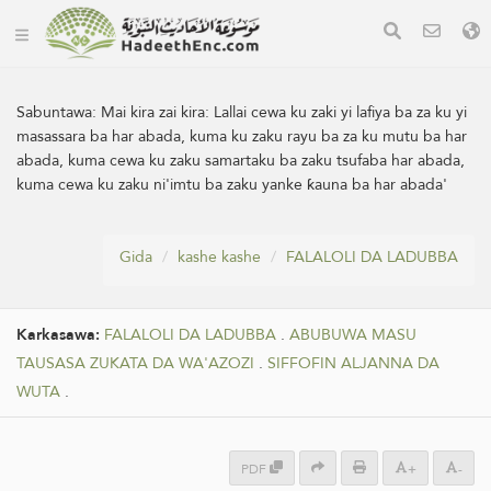
Sabuntawa:
Mai kira zai kira: Lallai cewa ku zaki yi lafiya ba za ku yi
masassara ba har abada, kuma ku zaku rayu ba za ku mutu ba har
abada, kuma cewa ku zaku samartaku ba zaku tsufaba har abada,
kuma cewa ku zaku ni'imtu ba zaku yanke ƙauna ba har abada'
Gida
kashe kashe
FALALOLI DA LADUBBA
Karkasawa:
FALALOLI DA LADUBBA
.
ABUBUWA MASU
TAUSASA ZUKATA DA WA'AZOZI
.
SIFFOFIN ALJANNA DA
WUTA
.
PDF
+
-