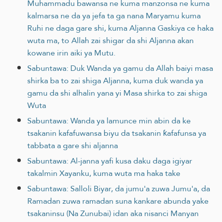
Muhammadu bawansa ne kuma manzonsa ne kuma
kalmarsa ne da ya jefa ta ga nana Maryamu kuma
Ruhi ne daga gare shi, kuma Aljanna Gaskiya ce haka
wuta ma, to Allah zai shigar da shi Aljanna akan
kowane irin aiki ya Mutu.
Sabuntawa: Duk Wanda ya gamu da Allah baiyi masa
shirka ba to zai shiga Aljanna, kuma duk wanda ya
gamu da shi alhalin yana yi Masa shirka to zai shiga
Wuta
Sabuntawa: Wanda ya lamunce min abin da ke
tsakanin kafafuwansa biyu da tsakanin ƙafafunsa ya
tabbata a gare shi aljanna
Sabuntawa: Al-janna yafi kusa daku daga igiyar
takalmin Xayanku, kuma wuta ma haka take
Sabuntawa: Salloli Biyar, da jumu'a zuwa Jumu'a, da
Ramadan zuwa ramadan suna kankare abunda yake
tsakaninsu (Na Zunubai) idan aka nisanci Manyan