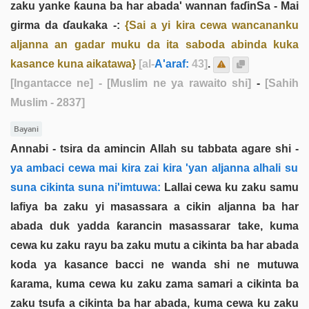
zaku yanke ƙauna ba har abada' wannan faɗinSa - Mai
girma da ɗaukaka -:
{Sai a yi kira cewa wancananku
aljanna an gadar muku da ita saboda abinda kuka
kasance kuna aikatawa}
[al-
A'araf:
43]
.
[Ingantacce ne]
- [Muslim ne ya rawaito shi]
-
[Sahih
Muslim - 2837]
Bayani
Annabi - tsira da amincin Allah su tabbata agare shi -
ya ambaci cewa mai kira zai kira 'yan aljanna alhali su
suna cikinta suna ni'imtuwa:
Lallai cewa ku zaku samu
lafiya ba zaku yi masassara a cikin aljanna ba har
abada duk yadda ƙarancin masassarar take, kuma
cewa ku zaku rayu ba zaku mutu a cikinta ba har abada
koda ya kasance bacci ne wanda shi ne mutuwa
ƙarama, kuma cewa ku zaku zama samari a cikinta ba
zaku tsufa a cikinta ba har abada, kuma cewa ku zaku