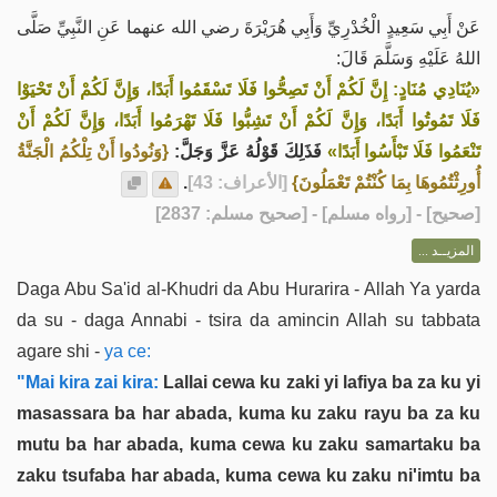
عَنْ أَبِي سَعِيدٍ الْخُدْرِيِّ وَأَبِي هُرَيْرَةَ رضي الله عنهما عَنِ النَّبِيِّ صَلَّى
اللهُ عَلَيْهِ وَسَلَّمَ قَالَ:
«يُنَادِي مُنَادٍ: إِنَّ لَكُمْ أَنْ تَصِحُّوا فَلَا تَسْقَمُوا أَبَدًا، وَإِنَّ لَكُمْ أَنْ تَحْيَوْا
فَلَا تَمُوتُوا أَبَدًا، وَإِنَّ لَكُمْ أَنْ تَشِبُّوا فَلَا تَهْرَمُوا أَبَدًا، وَإِنَّ لَكُمْ أَنْ
تَنْعَمُوا فَلَا تَبْأَسُوا أَبَدًا»
فَذَلِكَ قَوْلُهُ عَزَّ وَجَلَّ:
{وَنُودُوا أَنْ تِلْكُمُ الْجَنَّةُ
.
[الأعراف: 43]
أُورِثْتُمُوهَا بِمَا كُنْتُمْ تَعْمَلُونَ}
] - [رواه مسلم] - [صحيح مسلم: 2837]
صحيح
[
المزيــد ...
Daga Abu Sa'id al-Khudri da Abu Hurarira - Allah Ya yarda
da su - daga Annabi - tsira da amincin Allah su tabbata
agare shi -
ya ce:
"Mai kira zai kira:
Lallai cewa ku zaki yi lafiya ba za ku yi
masassara ba har abada, kuma ku zaku rayu ba za ku
mutu ba har abada, kuma cewa ku zaku samartaku ba
zaku tsufaba har abada, kuma cewa ku zaku ni'imtu ba