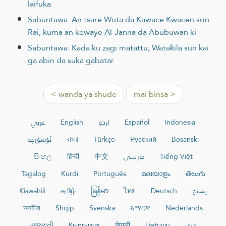
laifuka
Sabuntawa: An tsare Wuta da Kawace Kwacen son
Rai, kuma an kewaye Al-Janna da Abubuwan ki
Sabuntawa: Kada ku zagi matattu; Wataƙila sun kai
ga abin da suka gabatar
< wanda ya shude
mai binsa >
عربي
English
اردو
Español
Indonesia
ئۇيغۇرچە
বাংলা
Türkçe
Русский
Bosanski
සිංහල
हिन्दी
中文
فارسی
Tiếng Việt
Tagalog
Kurdî
Português
മലയാളം
తెలుగు
Kiswahili
தமிழ்
မြန်မာ
ไทย
Deutsch
پښتو
অসমীয়া
Shqip
Svenska
አማርኛ
Nederlands
ગુજરાતી
Кыргызча
नेपाली
Lietuvių
دری