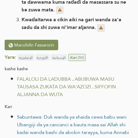
ta dawwama kuma raɗaɗi da masassara su ne
ke zuwa mata.
Kwaɗaitarwa a cikin aiki na gari wanda za'a
sadu da shi zuwa ni'imar aljanna.
Manufofin Fassarorin
Yare:
الإنجليزية
الأوردية
الإسبانية
Kari
(50)
kashe kashe
FALALOLI DA LADUBBA
.
ABUBUWA MASU
TAUSASA ZUKATA DA WA'AZOZI
.
SIFFOFIN
ALJANNA DA WUTA
Kari
Sabuntawa: Duk wanda ya shaida cewa babu wani
Ubangiji da ya cancanci a bauta masa sai Allah shi
kadai wanda bashi da abokin tarayya, kuma Annabi