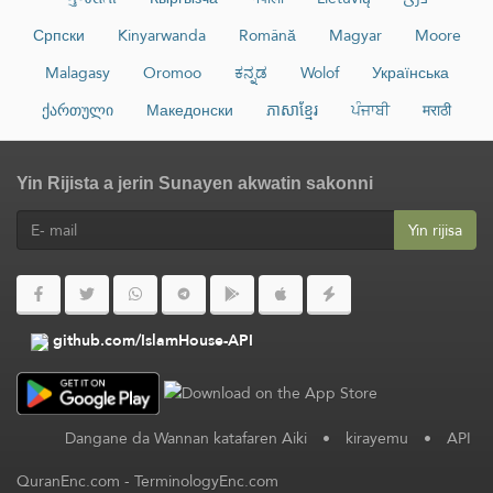
Српски
Kinyarwanda
Română
Magyar
Moore
Malagasy
Oromoo
ಕನ್ನಡ
Wolof
Українська
ქართული
Македонски
ភាសាខ្មែរ
ਪੰਜਾਬੀ
मराठी
Yin Rijista a jerin Sunayen akwatin sakonni
Yin rijisa
github.com/IslamHouse-API
Dangane da Wannan katafaren Aiki
•
kirayemu
•
API
QuranEnc.com
-
TerminologyEnc.com